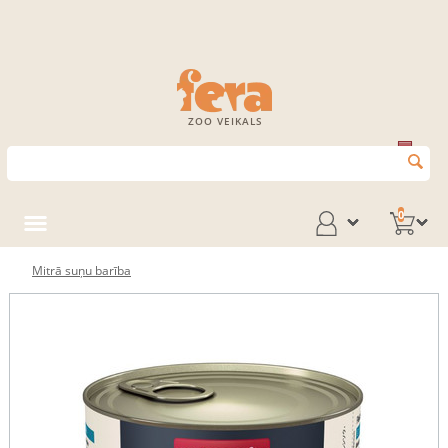
ZOO VEIKALS
0
Mitrā suņu barība