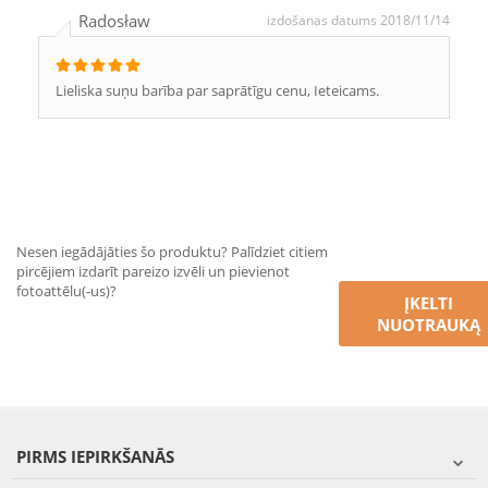
Radosław
izdošanas datums 2018/11/14
Lieliska suņu barība par saprātīgu cenu, Ieteicams.
Nesen iegādājāties šo produktu? Palīdziet citiem
pircējiem izdarīt pareizo izvēli un pievienot
fotoattēlu(-us)?
ĮKELTI
NUOTRAUKĄ
PIRMS IEPIRKŠANĀS