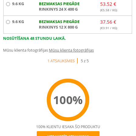
9.6 KG
BEZMAKSAS PIEGĀDE
53.52 €
RINKINYS 24 X 400 G
(€
5.58
/ KG)
9.6 KG
BEZMAKSAS PIEGĀDE
37.56 €
RINKINYS 12 X 800 G
(€
3.91
/ KG)
NOSŪTĪŠANA 48 STUNDU LAIKĀ.
Mūsu klienta fotogrāfijas
Mūsu klienta fotogrāfijas
1 ATSAUKSMES
5 z 5
100%
100% KLIENTU IESAKA ŠO PRODUKTU