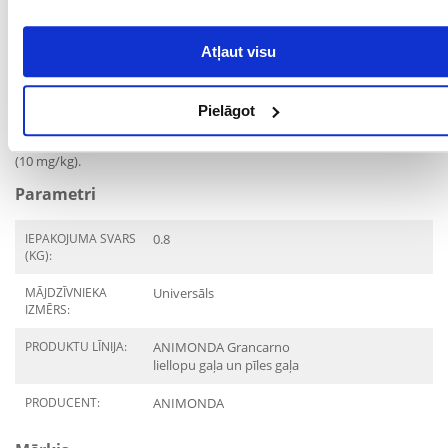
56% liellopu gaļas (gaļa, aknas, plaušas, plaušas, sirds, nieres, tesmeņi),
12% pīļu sirdis, kalcija karbonāts.
Atļaut visu
Analīze:
Kopproteīns 11%, kopproteīns 8,5%, kopta tauki 8,5%, kopšķiedra
0,5%, koppelni 1,8%, mitrums 77%.
Pielāgot
Piedevas:
D3 vitamīns (200 SV/kg), jods (0,2 mg/kg), mangāns (1,5 mg/kg), cinks
(10 mg/kg).
Parametri
IEPAKOJUMA SVARS
0.8
(KG):
MĀJDZĪVNIEKA
Universāls
IZMĒRS:
PRODUKTU LĪNIJA:
ANIMONDA Grancarno
liellopu gaļa un pīles gaļa
PRODUCENT:
ANIMONDA