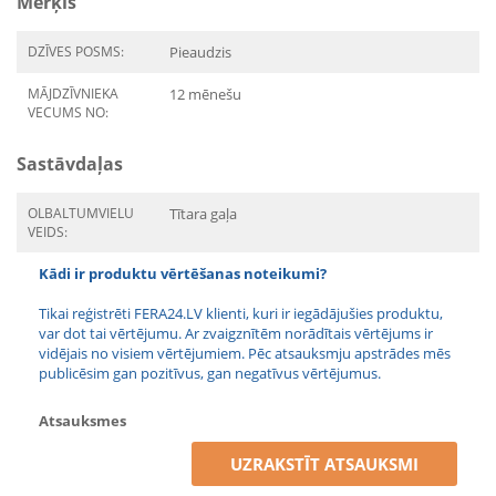
Mērķis
DZĪVES POSMS:
Pieaudzis
MĀJDZĪVNIEKA
12 mēnešu
VECUMS NO:
Sastāvdaļas
OLBALTUMVIELU
Tītara gaļa
VEIDS:
Kādi ir produktu vērtēšanas noteikumi?
Tikai reģistrēti FERA24.LV klienti, kuri ir iegādājušies produktu,
var dot tai vērtējumu. Ar zvaigznītēm norādītais vērtējums ir
vidējais no visiem vērtējumiem. Pēc atsauksmju apstrādes mēs
publicēsim gan pozitīvus, gan negatīvus vērtējumus.
Atsauksmes
UZRAKSTĪT ATSAUKSMI