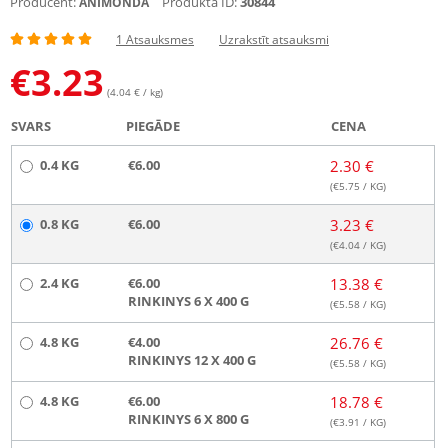
Producent:
Produkta ID:
30844
ANIMONDA
1 Atsauksmes
Uzrakstīt atsauksmi
€
3.23
(4.04 € / kg)
SVARS
PIEGĀDE
CENA
0.4 KG
€6.00
2.30 €
(€
5.75
/ KG)
0.8 KG
€6.00
3.23 €
(€
4.04
/ KG)
2.4 KG
€6.00
13.38 €
RINKINYS 6 X 400 G
(€
5.58
/ KG)
4.8 KG
€4.00
26.76 €
RINKINYS 12 X 400 G
(€
5.58
/ KG)
4.8 KG
€6.00
18.78 €
RINKINYS 6 X 800 G
(€
3.91
/ KG)