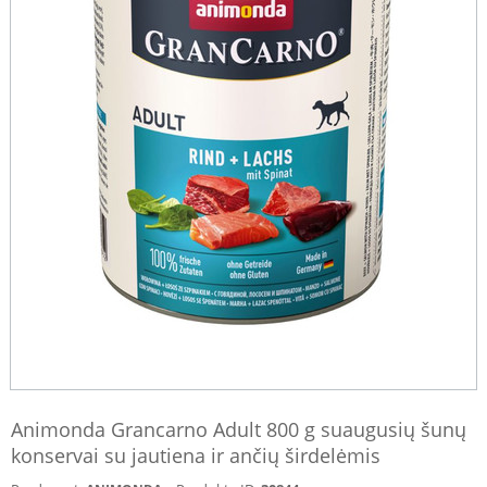
Animonda Grancarno Adult 800 g suaugusių šunų
konservai su jautiena ir ančių širdelėmis