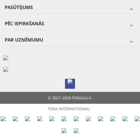
PASŪTĪJUMS
PĒC IEPIRKŠANĀS
PAR UZŅĒMUMU
© 2021-2026 FERA24.LV.
FERA INTERNATIONAL: