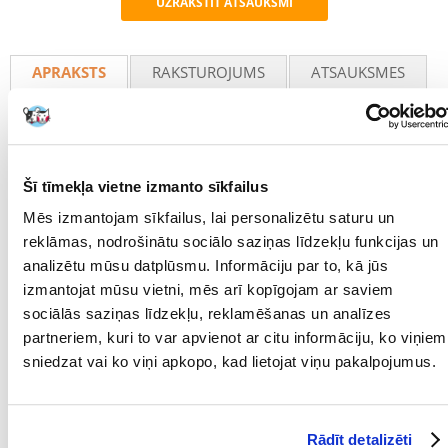
UZRAKSTĪT ATSAUKSMI
Recommend
APRAKSTS
RAKSTUROJUMS
ATSAUKSMES
FOTOGRĀFIJA
Suņa deguns ir uzticams. Tāpēc jūsu suns uzreiz atpazīs GranCarno
savā bļodiņā. Augstas kvalitātes īsta gaļa sulīgos, veselos gabaliņos
Šī tīmekļa vietne izmanto sīkfailus
patiks viņa garšas kārpiņām.
Mēs izmantojam sīkfailus, lai personalizētu saturu un
GranCarno gatavo tikai no svaigas gaļas. Tādējādi tā lielā mērā saglabā
reklāmas, nodrošinātu sociālo saziņas līdzekļu funkcijas un
savu struktūru. Labākais pierādījums tam ir lieliski redzamie gaļas
gabali. Arī garša ir īsta. Visas gaļas sastāvdaļas ir atklāti norādītas.
analizētu mūsu datplūsmu. Informāciju par to, kā jūs
izmantojat mūsu vietni, mēs arī kopīgojam ar saviem
Citiem vārdiem sakot, tas, kas ir norādīts produkta aprakstā, ir arī
sociālās saziņas līdzekļu, reklamēšanas un analīzes
iepakojuma iekšpusē. Turklāt mēs apzināti neesam izmantojuši
mākslīgos aromatizētājus. Jūsu suns sajutīs atšķirību... un jūs to
partneriem, kuri to var apvienot ar citu informāciju, ko viņiem
redzēsiet. GranCarno pavadīs jūsu suni visu mūžu.
sniedzat vai ko viņi apkopo, kad lietojat viņu pakalpojumus.
GranCarno Adult Kvalitatīva gaļa bez graudaugu un sojas piedevām,
bez krāsvielām un aromatizētājiem. Tīrai un nevainojamai garšai.
Rādīt detalizēti
Sastāvs: