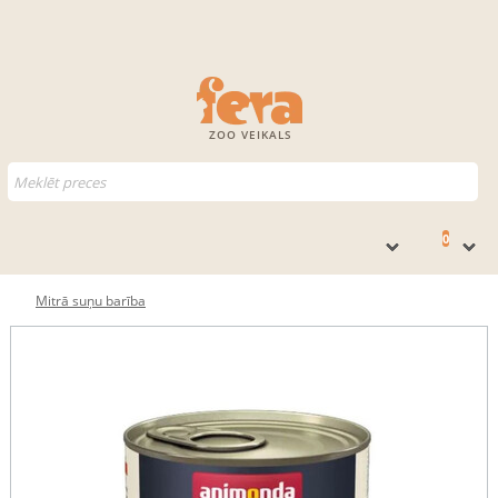
ZOO VEIKALS
0
Mitrā suņu barība