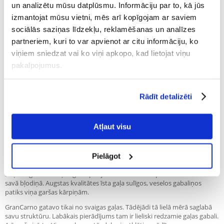
un analizētu mūsu datplūsmu. Informāciju par to, kā jūs
4.8 KG
€4.00
19.38 €
izmantojat mūsu vietni, mēs arī kopīgojam ar saviem
RINKINYS 6 X 800 G
(€
4.04
/ KG)
sociālās saziņas līdzekļu, reklamēšanas un analīzes
9.6 KG
BEZMAKSAS PIEGĀDE
38.76 €
partneriem, kuri to var apvienot ar citu informāciju, ko
RINKINYS 12 X 800 G
(€
4.04
/ KG)
viņiem sniedzat vai ko viņi apkopo, kad lietojat viņu
pakalpojumus.
19.2 KG
BEZMAKSAS PIEGĀDE
79.20 €
NOSŪTĪŠANA 48 STUNDU LAIKĀ.
Rādīt detalizēti
Mūsu klienta fotogrāfijas
Mūsu klienta fotogrāfijas
Atļaut visu
Apraksts
Pielāgot
Suņa deguns ir nekļūdīgs. Tāpēc jūsu suns uzreiz atpazīs GranCarno
savā bļodiņā. Augstas kvalitātes īsta gaļa sulīgos, veselos gabaliņos
patiks viņa garšas kārpiņām.
GranCarno gatavo tikai no svaigas gaļas. Tādējādi tā lielā mērā saglabā
savu struktūru. Labākais pierādījums tam ir lieliski redzamie gaļas gabali.