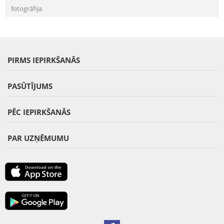
fotogrāfija
PIRMS IEPIRKŠANĀS
PASŪTĪJUMS
PĒC IEPIRKŠANĀS
PAR UZŅĒMUMU