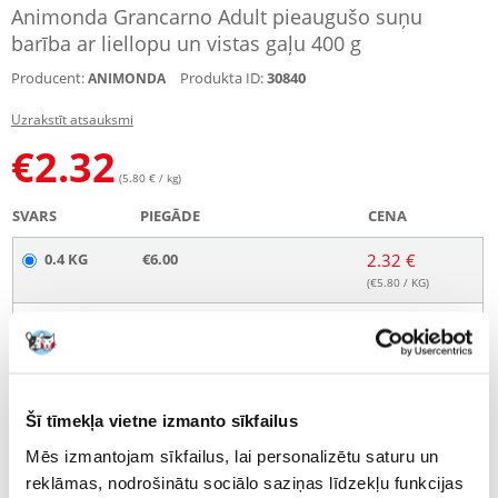
Animonda Grancarno Adult pieaugušo suņu
barība ar liellopu un vistas gaļu 400 g
Producent:
Produkta ID:
30840
ANIMONDA
Uzrakstīt atsauksmi
€
2.32
(5.80 € / kg)
SVARS
PIEGĀDE
CENA
0.4 KG
€6.00
2.32 €
(€
5.80
/ KG)
0.8 KG
€6.00
3.33 €
(€
4.16
/ KG)
2.4 KG
€6.00
13.50 €
ZESTAW 6 X 400 G
(€
5.63
/ KG)
Šī tīmekļa vietne izmanto sīkfailus
Mēs izmantojam sīkfailus, lai personalizētu saturu un
4.8 KG
€4.00
27.00 €
ZESTAW 12 X 400 G
(€
5.63
/ KG)
reklāmas, nodrošinātu sociālo saziņas līdzekļu funkcijas