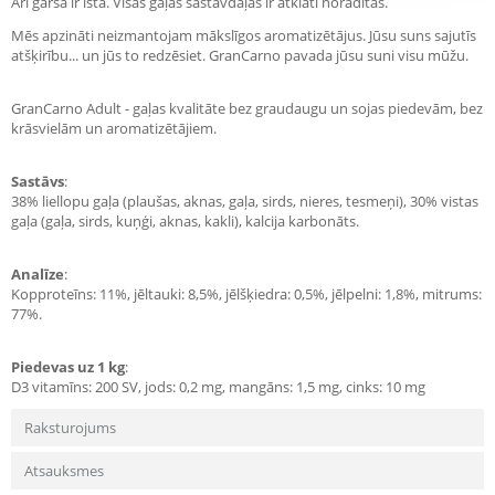
Arī garša ir īsta. Visas gaļas sastāvdaļas ir atklāti norādītas.
Mēs apzināti neizmantojam mākslīgos aromatizētājus. Jūsu suns sajutīs
atšķirību... un jūs to redzēsiet. GranCarno pavada jūsu suni visu mūžu.
GranCarno Adult - gaļas kvalitāte bez graudaugu un sojas piedevām, bez
krāsvielām un aromatizētājiem.
Sastāvs
:
38% liellopu gaļa (plaušas, aknas, gaļa, sirds, nieres, tesmeņi), 30% vistas
gaļa (gaļa, sirds, kuņģi, aknas, kakli), kalcija karbonāts.
Analīze
:
Kopproteīns: 11%, jēltauki: 8,5%, jēlšķiedra: 0,5%, jēlpelni: 1,8%, mitrums:
77%.
Piedevas uz 1 kg
:
D3 vitamīns: 200 SV, jods: 0,2 mg, mangāns: 1,5 mg, cinks: 10 mg
Raksturojums
Atsauksmes