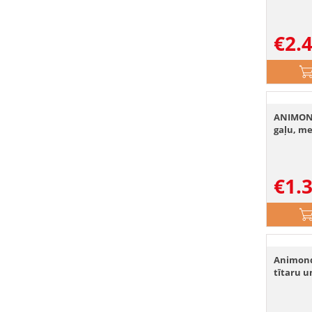
€
2.
ANIMOND
gaļu, me
€
1.
Animonda
tītaru u