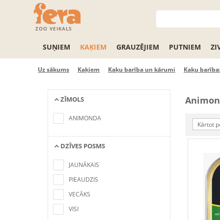
ZOO VEIKALS
SUŅIEM
KAĶIEM
GRAUZĒJIEM
PUTNIEM
ZI
Uz sākums
Kaķiem
Kaķu barība un kārumi
Kaķu barība:
Animon
ZĪMOLS
No items found matching the search
criteria
ANIMONDA
Kārtot p
DZĪVES POSMS
No items found matching the search
criteria
JAUNĀKAIS
PIEAUDZIS
VECĀKS
VISI