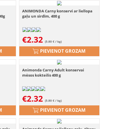
ANIMONDA Carny konservi ar liellopa
00g
gaļu un sirdīm, 400 g
€
2.32
(5.80 € / kg)
M
PIEVIENOT GROZAM
m
Animonda Carny Adult konservai
mėsos kokteilis 400 g
€
2.32
(5.80 € / kg)
M
PIEVIENOT GROZAM