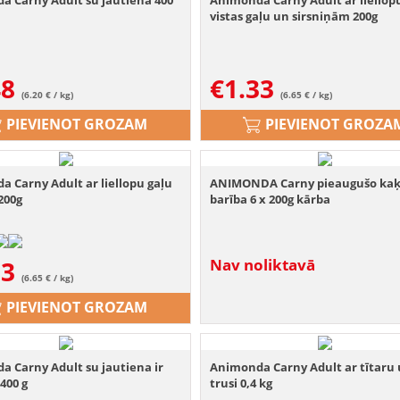
a Carny Adult su jautiena 400
Animonda Carny Adult ar liellopu
vistas gaļu un sirsniņām 200g
48
€
1.33
(6.20 € / kg)
(6.65 € / kg)
PIEVIENOT GROZAM
PIEVIENOT GROZA
 Carny Adult ar liellopu gaļu
ANIMONDA Carny pieaugušo ka
 200g
barība 6 x 200g kārba
33
Nav noliktavā
(6.65 € / kg)
PIEVIENOT GROZAM
 Carny Adult su jautiena ir
Animonda Carny Adult ar tītaru
 400 g
trusi 0,4 kg