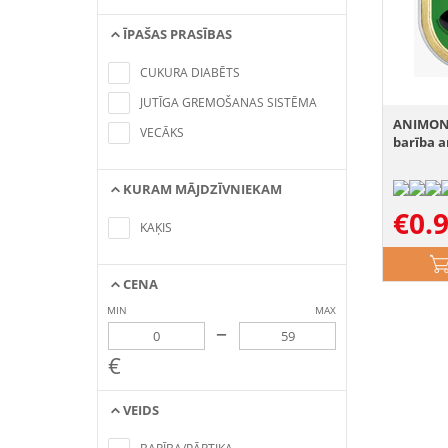
ĪPAŠAS PRASĪBAS
No items found matching the search
criteria
CUKURA DIABĒTS
JUTĪGA GREMOŠANAS SISTĒMA
ANIMOND
VECĀKS
barība a
KURAM MĀJDZĪVNIEKAM
No items found matching the search
€
0.
criteria
KAĶIS
CENA
MIN
MAX
–
€
VEIDS
No items found matching the search
criteria