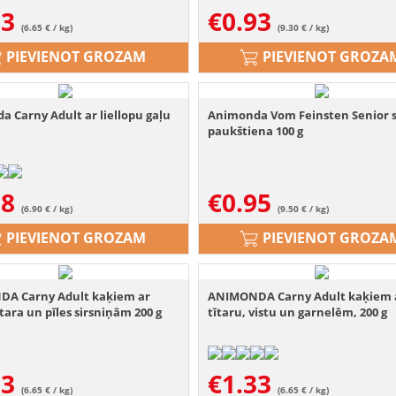
33
€
0.93
(6.65 € / kg)
(9.30 € / kg)
PIEVIENOT GROZAM
PIEVIENOT GROZA
 Carny Adult ar liellopu gaļu
Animonda Vom Feinsten Senior 
paukštiena 100 g
38
€
0.95
(6.90 € / kg)
(9.50 € / kg)
PIEVIENOT GROZAM
PIEVIENOT GROZA
A Carny Adult kaķiem ar
ANIMONDA Carny Adult kaķiem 
tītara un pīles sirsniņām 200 g
tītaru, vistu un garnelēm, 200 g
33
€
1.33
(6.65 € / kg)
(6.65 € / kg)