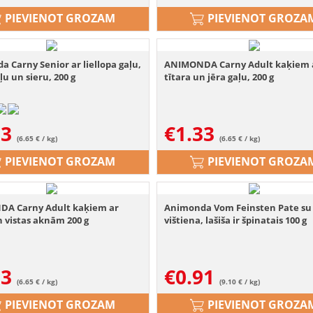
PIEVIENOT GROZAM
PIEVIENOT GROZA
 Carny Senior ar liellopa gaļu,
ANIMONDA Carny Adult kaķiem 
ļu un sieru, 200 g
tītara un jēra gaļu, 200 g
33
€
1.33
(6.65 € / kg)
(6.65 € / kg)
PIEVIENOT GROZAM
PIEVIENOT GROZA
A Carny Adult kaķiem ar
Animonda Vom Feinsten Pate su
n vistas aknām 200 g
vištiena, lašiša ir špinatais 100 g
33
€
0.91
(6.65 € / kg)
(9.10 € / kg)
PIEVIENOT GROZAM
PIEVIENOT GROZA