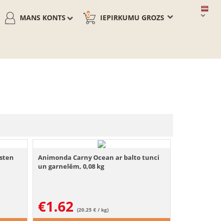
0
MANS KONTS
IEPIRKUMU GROZS
sten
Animonda Carny Ocean ar balto tunci
un garnelēm, 0,08 kg
€
1.62
(20.25 € / kg)