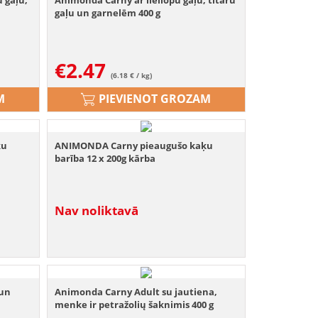
 gaļu,
Animonda Carny ar liellopu gaļu, tītaru
gaļu un garnelēm 400 g
€
2.47
(6.18 € / kg)
M
PIEVIENOT GROZAM
ķu
ANIMONDA Carny pieaugušo kaķu
barība 12 x 200g kārba
Nav noliktavā
 un
Animonda Carny Adult su jautiena,
menke ir petražolių šaknimis 400 g