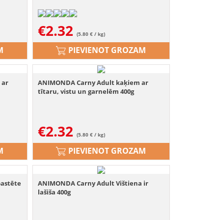
€
2.32
(5.80 € / kg)
M
PIEVIENOT GROZAM
 ar
ANIMONDA Carny Adult kaķiem ar
tītaru, vistu un garnelēm 400g
€
2.32
(5.80 € / kg)
M
PIEVIENOT GROZAM
pastēte
ANIMONDA Carny Adult Vištiena ir
lašiša 400g