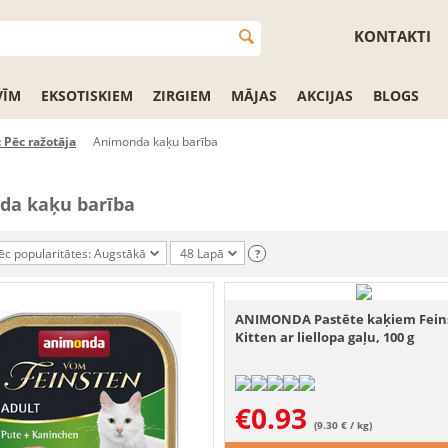
KONTAKTI
VĪM
EKSOTISKIEM
ZIRGIEM
MĀJAS
AKCIJAS
BLOGS
 Pēc ražotāja
Animonda kaķu barība
da kaķu barība
ēc popularitātes: Augstākā
48 Lapā
?
ANIMONDA Pastēte kaķiem Fein
Kitten ar liellopa gaļu, 100 g
€
0.93
(9.30 € / kg)