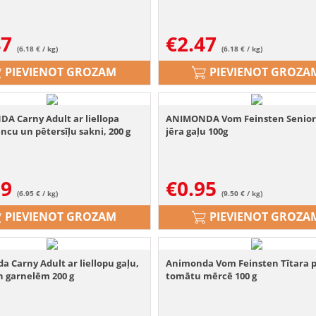
47
€
2.47
(6.18 € / kg)
(6.18 € / kg)
PIEVIENOT GROZAM
PIEVIENOT GROZA
A Carny Adult ar liellopa
ANIMONDA Vom Feinsten Senior
ncu un pētersīļu sakni, 200 g
jēra gaļu 100g
39
€
0.95
(6.95 € / kg)
(9.50 € / kg)
PIEVIENOT GROZAM
PIEVIENOT GROZA
 Carny Adult ar liellopu gaļu,
Animonda Vom Feinsten Tītara 
n garnelēm 200 g
tomātu mērcē 100 g