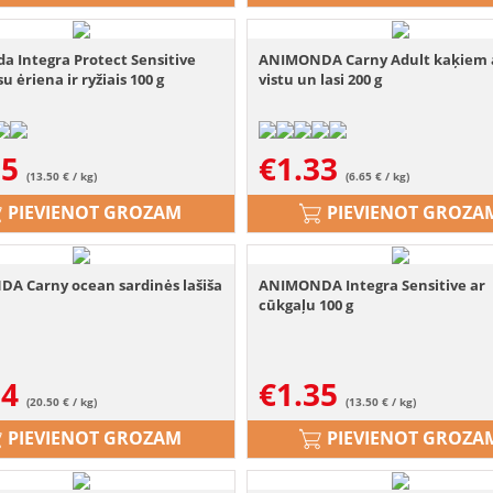
a Integra Protect Sensitive
ANIMONDA Carny Adult kaķiem 
u ėriena ir ryžiais 100 g
vistu un lasi 200 g
35
€
1.33
(13.50 € / kg)
(6.65 € / kg)
PIEVIENOT GROZAM
PIEVIENOT GROZA
A Carny ocean sardinės lašiša
ANIMONDA Integra Sensitive ar
cūkgaļu 100 g
84
€
1.35
(20.50 € / kg)
(13.50 € / kg)
PIEVIENOT GROZAM
PIEVIENOT GROZA