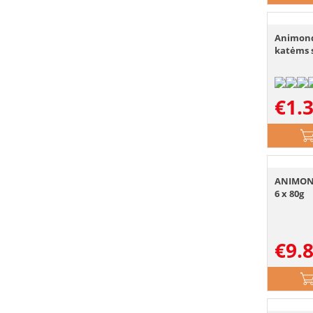
Animond
katėms s
€
1.
ANIMOND
6 x 80g
€
9.