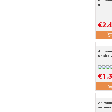
Animond
g
€
2.
Animonda
un sirdi
€
1.
Animonda
vištiena