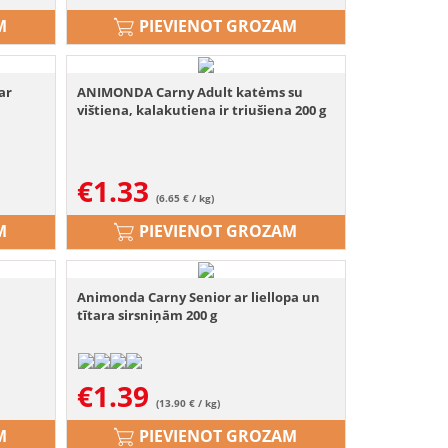
M
PIEVIENOT GROZAM
ar
ANIMONDA Carny Adult katėms su
vištiena, kalakutiena ir triušiena 200 g
€
1.33
(6.65 € / kg)
M
PIEVIENOT GROZAM
Animonda Carny Senior ar liellopa un
tītara sirsniņām 200 g
€
1.39
(13.90 € / kg)
M
PIEVIENOT GROZAM