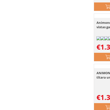
Animonda
vistas ga
€
1.
ANIMOND
tītara u
€
1.