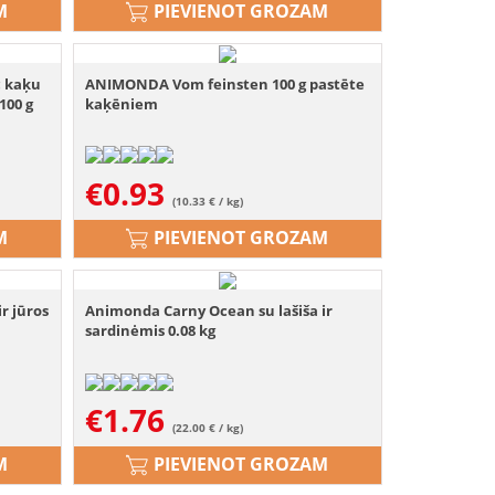
M
PIEVIENOT GROZAM
c kaķu
ANIMONDA Vom feinsten 100 g pastēte
100 g
kaķēniem
€
0.93
(10.33 € / kg)
M
PIEVIENOT GROZAM
r jūros
Animonda Carny Ocean su lašiša ir
sardinėmis 0.08 kg
€
1.76
(22.00 € / kg)
M
PIEVIENOT GROZAM