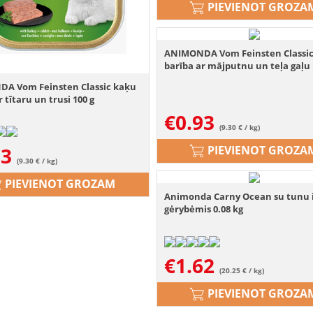
PIEVIENOT GROZA
ANIMONDA Vom Feinsten Classi
barība ar mājputnu un teļa gaļu 
A Vom Feinsten Classic kaķu
r tītaru un trusi 100 g
€
0.93
(9.30 € / kg)
93
PIEVIENOT GROZA
(9.30 € / kg)
PIEVIENOT GROZAM
Animonda Carny Ocean su tunu i
gėrybėmis 0.08 kg
€
1.62
(20.25 € / kg)
PIEVIENOT GROZA