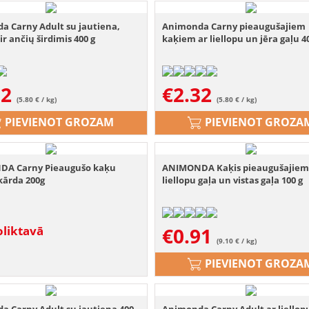
a Carny Adult su jautiena,
Animonda Carny pieaugušajiem
ir ančių širdimis 400 g
kaķiem ar liellopu un jēra gaļu 4
32
€
2.32
(5.80 € / kg)
(5.80 € / kg)
PIEVIENOT GROZAM
PIEVIENOT GROZA
A Carny Pieaugušo kaķu
ANIMONDA Kaķis pieaugušajie
kārda 200g
liellopu gaļa un vistas gaļa 100 g
liktavā
€
0.91
(9.10 € / kg)
PIEVIENOT GROZA