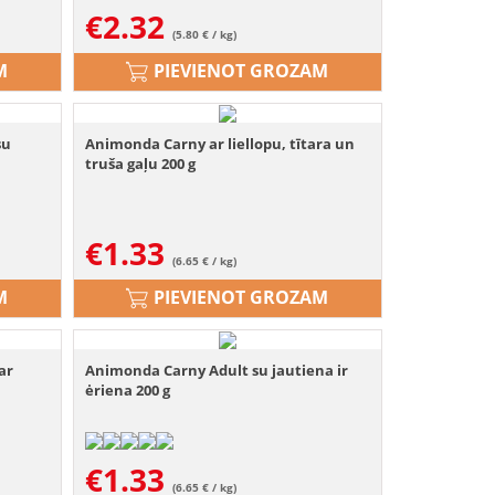
€
2.32
(5.80 € / kg)
M
PIEVIENOT GROZAM
su
Animonda Carny ar liellopu, tītara un
truša gaļu 200 g
€
1.33
(6.65 € / kg)
M
PIEVIENOT GROZAM
ar
Animonda Carny Adult su jautiena ir
ėriena 200 g
€
1.33
(6.65 € / kg)