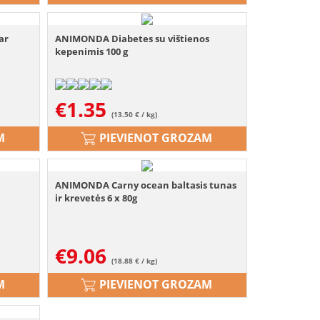
ar
ANIMONDA Diabetes su vištienos
kepenimis 100 g
€
1.35
(13.50 € / kg)
M
PIEVIENOT GROZAM
ANIMONDA Carny ocean baltasis tunas
ir krevetės 6 x 80g
€
9.06
(18.88 € / kg)
M
PIEVIENOT GROZAM