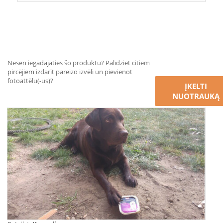
Nesen iegādājāties šo produktu? Palīdziet citiem
pircējiem izdarīt pareizo izvēli un pievienot
fotoattēlu(-us)?
ĮKELTI
NUOTRAUKĄ