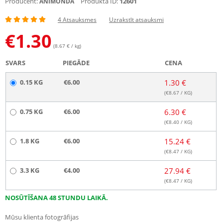
Producent:
Produkta ID:
12601
ANIMONDA
4 Atsauksmes
Uzrakstīt atsauksmi
€
1.30
(8.67 € / kg)
SVARS
PIEGĀDE
CENA
0.15 KG
€6.00
1.30 €
(€
8.67
/ KG)
0.75 KG
€6.00
6.30 €
(€
8.40
/ KG)
1.8 KG
€6.00
15.24 €
(€
8.47
/ KG)
3.3 KG
€4.00
27.94 €
(€
8.47
/ KG)
NOSŪTĪŠANA 48 STUNDU LAIKĀ.
Mūsu klienta fotogrāfijas