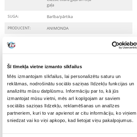
gaļa
SUGA:
Barība/pārtika
PRODUCENT:
ANIMONDA
Mērķis
DZĪVES POSMS:
Pieaudzis
Šī tīmekļa vietne izmanto sīkfailus
KURAM
MĀJDZĪVNIEKAM:
Mēs izmantojam sīkfailus, lai personalizētu saturu un
reklāmas, nodrošinātu sociālo saziņas līdzekļu funkcijas un
MĀJDZĪVNIEKA
12 mēnešu
VECUMS NO:
analizētu mūsu datplūsmu. Informāciju par to, kā jūs
izmantojat mūsu vietni, mēs arī kopīgojam ar saviem
Sastāvdaļas
sociālās saziņas līdzekļu, reklamēšanas un analīzes
partneriem, kuri to var apvienot ar citu informāciju, ko viņiem
OLBALTUMVIELAS
11
sniedzat vai ko viņi apkopo, kad lietojat viņu pakalpojumus.
(%):
OLBALTUMVIELU
Tītara gaļa