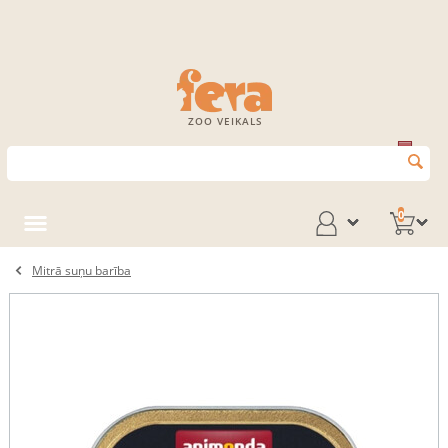
ZOO VEIKALS
0
Mitrā suņu barība