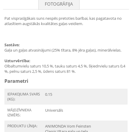
FOTOGRĀFIJA
Pat visprasīgākais suns nespēs pretoties barībai, kas pagatavota no
atlasītiem augstākās kvalitātes gaļas veidiem.
Sastāvs:
Gaļa un gaļas atvasinājumi (25% tītara, 8% jēra gaļas), minerālvielas.
Uzturvērtība:
Olbaltumvielu saturs 10,5 %, tauku saturs 4,5 %, šķiedrvielu saturs 0,4
%, pelnu saturs 2,5 %, ūdens saturs 81 %.
Parametri
IEPAKOJUMA SVARS
0.15
(KG):
MĀJDZĪVNIEKA
Universāls
IZMĒRS:
PRODUKTU LĪNIJA:
ANIMONDA Vom Feinsten
Classic tītara gaļa un teļa