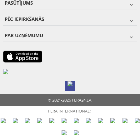
PASŪTĪJUMS
PĒC IEPIRKŠANĀS
PAR UZŅĒMUMU
© 2021-2026 FERA24.LV.
FERA INTERNATIONAL: