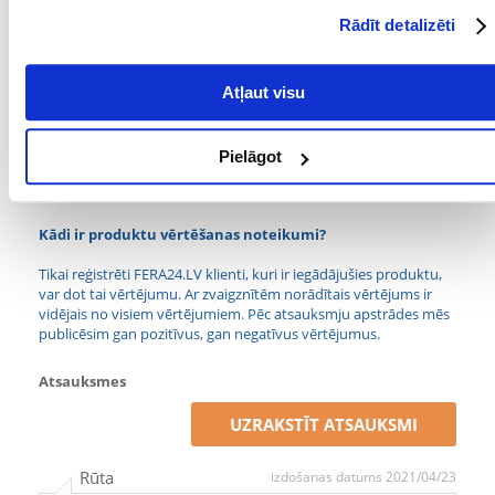
VEIDS:
Rādīt detalizēti
METABOLISKĀ
0
ENERĢIJA (KCAL/KG):
Atļaut visu
FOSFORS (%):
0
TAUKI (%):
5
Pielāgot
KALCIJS (%):
0
Kādi ir produktu vērtēšanas noteikumi?
Tikai reģistrēti FERA24.LV klienti, kuri ir iegādājušies produktu,
var dot tai vērtējumu. Ar zvaigznītēm norādītais vērtējums ir
vidējais no visiem vērtējumiem. Pēc atsauksmju apstrādes mēs
publicēsim gan pozitīvus, gan negatīvus vērtējumus.
Atsauksmes
UZRAKSTĪT ATSAUKSMI
Rūta
izdošanas datums 2021/04/23