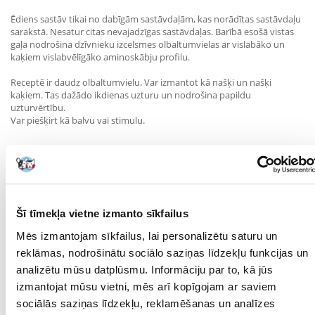
Ēdiens sastāv tikai no dabīgām sastāvdaļām, kas norādītas sastāvdaļu
sarakstā. Nesatur citas nevajadzīgas sastāvdaļas. Barībā esošā vistas
gaļa nodrošina dzīvnieku izcelsmes olbaltumvielas ar vislabāko un
kaķiem vislabvēlīgāko aminoskābju profilu.
Receptē ir daudz olbaltumvielu. Var izmantot kā našķi un našķi
kaķiem. Tas dažādo ikdienas uzturu un nodrošina papildu
uzturvērtību.
Var piešķirt kā balvu vai stimulu.
Sastāvdaļas:
Šī tīmekļa vietne izmanto sīkfailus
Vistas krūtiņa 70%, vistas buljons, siers 5%, rīsi.
Mēs izmantojam sīkfailus, lai personalizētu saturu un
reklāmas, nodrošinātu sociālo saziņas līdzekļu funkcijas un
Sastāvdaļu analīze:
analizētu mūsu datplūsmu. Informāciju par to, kā jūs
izmantojat mūsu vietni, mēs arī kopīgojam ar saviem
olbaltumvielas 15%, neapstrādātas šķiedras 0,1%, neapstrādāts tauks
2%, neapstrādāts pelni 1%, mitrums 80%.
sociālās saziņas līdzekļu, reklamēšanas un analīzes