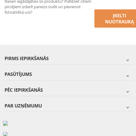
Nesen iegādājāties šo produktu? Palīdziet citiem
pircējiem izdarīt pareizo izvēli un pievienot
fotoattēlu(-us)?
ĮKELTI
NUOTRAUKĄ
PIRMS IEPIRKŠANĀS
PASŪTĪJUMS
PĒC IEPIRKŠANĀS
PAR UZŅĒMUMU