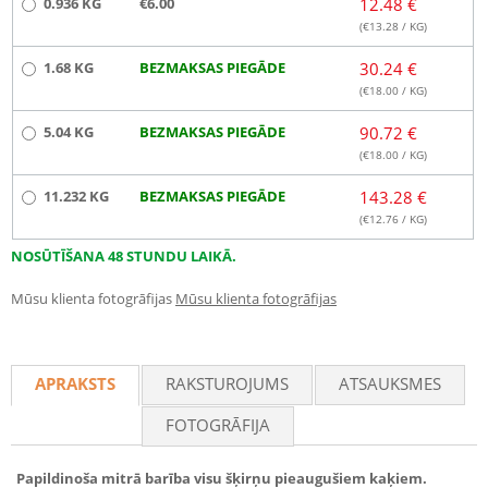
0.936 KG
€6.00
12.48 €
(€
13.28
/ KG)
1.68 KG
BEZMAKSAS PIEGĀDE
30.24 €
(€
18.00
/ KG)
5.04 KG
BEZMAKSAS PIEGĀDE
90.72 €
(€
18.00
/ KG)
11.232 KG
BEZMAKSAS PIEGĀDE
143.28 €
(€
12.76
/ KG)
NOSŪTĪŠANA 48 STUNDU LAIKĀ.
Mūsu klienta fotogrāfijas
Mūsu klienta fotogrāfijas
APRAKSTS
RAKSTUROJUMS
ATSAUKSMES
FOTOGRĀFIJA
Papildinoša mitrā barība visu šķirņu pieaugušiem kaķiem.