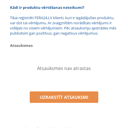
Kādi ir produktu vērtēšanas noteikumi?
Tikai reģistrēti FERA24.LV klienti, kuri ir iegādājušies produktu,
var dot tai vērtējumu. Ar zvaigznītēm norādītais vērtējums ir
vidējais no visiem vērtējumiem. Pēc atsauksmju apstrādes mēs
publicēsim gan pozitīvus, gan negatīvus vērtējumus.
Atsauksmes
Atsauksmes nav atrastas
UZRAKSTĪT ATSAUKSMI