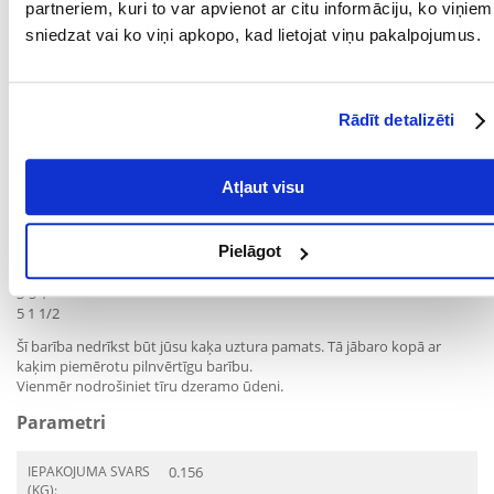
partneriem, kuri to var apvienot ar citu informāciju, ko viņiem
sniedzat vai ko viņi apkopo, kad lietojat viņu pakalpojumus.
Ieteicamās devas:
Skārda 70g:
Rādīt detalizēti
Kaķa svars (kg) Kannu skaits dienā
0-3 1
3-5 2
Atļaut visu
5 3
Skārda 156 g:
Pielāgot
Kaķa svars (kg) Kannu skaits dienā
0-3 1/2
3-5 1
5 1 1/2
Šī barība nedrīkst būt jūsu kaķa uztura pamats. Tā jābaro kopā ar
kaķim piemērotu pilnvērtīgu barību.
Vienmēr nodrošiniet tīru dzeramo ūdeni.
Parametri
IEPAKOJUMA SVARS
0.156
(KG):