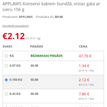
APPLAWS Konservi kaķiem bundžā, vistas gaļa ar
sieru 156 g
Producent:
Produkta ID:
38148
APPLAWS
Uzrakstīt atsauksmi
€
2.12
(13.25 € / kg)
SVARS
PIEGĀDE
CENA
KG
BEZMAKSAS PIEGĀDE
47.76 €
0.07 KG
€6.00
1.34 €
(€
19.14
/ KG)
0.156 KG
€6.00
2.12 €
(€
13.25
/ KG)
0.42 KG
€6.00
7.86 €
(€
18.71
/ KG)