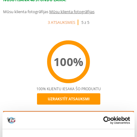
Mūsu klienta fotogrāfijas
Mūsu klienta fotogrāfijas
3 ATSAUKSMES
5 z 5
100%
100% KLIENTU IESAKA ŠO PRODUKTU
UZRAKSTĪT ATSAUKSMI
Recommend
Apraksts
Pilnvērtīga barība bez graudaugiem pieaugušiem lielo šķirņu