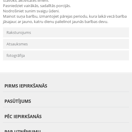
stāvokli, aktivitātes līmeni.
Pasniedziet vairākās, sadalītās porcijās.
Nodrošiniet sunim svaigu ūdeni.
Mainot suņa barību, izmantojiet pārejas periodu, kura laikā vecā barība
jāsajauc ar jauno, katru dienu palielinot jaunās barības devu.
Raksturojums
Atsauksmes
fotogrāfija
PIRMS IEPIRKŠANĀS
PASŪTĪJUMS
PĒC IEPIRKŠANĀS
PAR UZŅĒMUMU