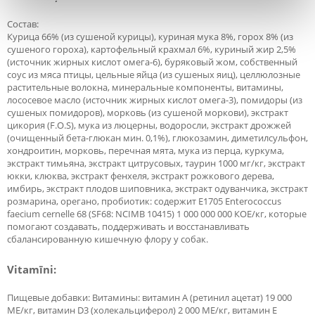
Состав:
Курица 66% (из сушеной курицы), куриная мука 8%, горох 8% (из
сушеного гороха), картофельный крахмал 6%, куриный жир 2,5%
(источник жирных кислот омега-6), буряковый жом, собственный
соус из мяса птицы, цельные яйца (из сушеных яиц), целлюлозные
растительные волокна, минеральные компоненты, витамины,
лососевое масло (источник жирных кислот омега-3), помидоры (из
сушеных помидоров), морковь (из сушеной моркови), экстракт
цикория (F.O.S), мука из люцерны, водоросли, экстракт дрожжей
(очищенный бета-глюкан мин. 0,1%), глюкозамин, диметилсульфон,
хондроитин, морковь, перечная мята, мука из перца, куркума,
экстракт тимьяна, экстракт цитрусовых, таурин 1000 мг/кг, экстракт
юкки, клюква, экстракт фенхеля, экстракт рожкового дерева,
имбирь, экстракт плодов шиповника, экстракт одуванчика, экстракт
розмарина, орегано, пробиотик: содержит E1705 Enterococcus
faecium cernelle 68 (SF68: NCIMB 10415) 1 000 000 000 КОЕ/кг, которые
помогают создавать, поддерживать и восстанавливать
сбалансированную кишечную флору у собак.
Vitamīni:
Пищевые добавки: Витамины: витамин A (ретинил ацетат) 19 000
МЕ/кг, витамин D3 (холекальциферол) 2 000 МЕ/кг, витамин E