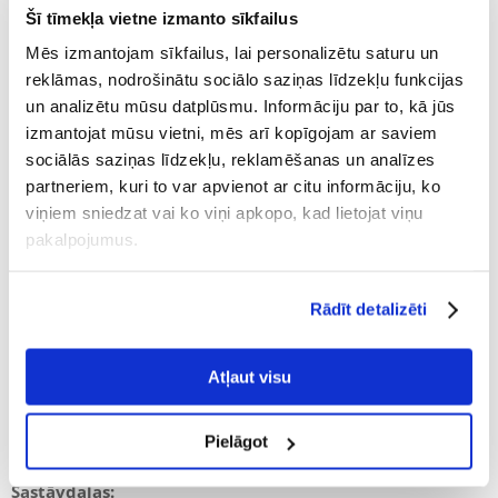
suņiem.
Šī tīmekļa vietne izmanto sīkfailus
Recepte ir bagātināta ar dabīgiem ekstraktiem un aktīvu probiotiku, kas
Mēs izmantojam sīkfailus, lai personalizētu saturu un
atbalsta un aizsargā organismam nepieciešamās zarnu baktērijas.
Hipoalerģiskā barība satur attīrītus beta-glikānus no rauga, kas veicina
reklāmas, nodrošinātu sociālo saziņas līdzekļu funkcijas
suņa imunitāti.
un analizētu mūsu datplūsmu. Informāciju par to, kā jūs
Uz vistas gaļas balstīta barība, papildināta ar dārzeņiem un garšaugiem.
izmantojat mūsu vietni, mēs arī kopīgojam ar saviem
Kurkumai piemīt pretvēža un veselību veicinošas īpašības. Glikozamīns
un hondroitīns stiprina suņu locītavas, kas ir ļoti svarīgi lielo šķirņu
sociālās saziņas līdzekļu, reklamēšanas un analīzes
suņiem.
partneriem, kuri to var apvienot ar citu informāciju, ko
Nesatur konservantus, krāsvielas un garšas pastiprinātājus.
viņiem sniedzat vai ko viņi apkopo, kad lietojat viņu
pakalpojumus.
Galvenās funkcijas:
Rādīt detalizēti
75% vistas gaļas
Bez graudaugiem
Laša eļļa nodrošina nepiesātinātās omega-3 un -6 taukskābes.
Atļaut visu
Probiotikas veicina gremošanu
Glikozamīns un hondroitīns
Pielāgot
Sastāvdaļas: