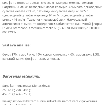
(альфа-токоферол ацетат) 640 мг/кг; Микроэлементы: селенит
натрия 0,33 мг/кг, безводный йодат кальция 3,26 мг/кг, одноводный
сульфат железа 233 мг, пятиводный сульфат меди 40 мг/кг,
одноводный сульфат марганца 94 мг/кг, одноводный сульфат
цинка 444 мг/кг. Технологические добавки: Натуральный
антиоксидант: смесь токоферолов; Стабилизатор кишечной флоры:
E1705 Enterococcus faecium cernelle 68 (SF68; NCIMB 10415) 1 000 000
000 КОЕ/кг.
Sastāva analīze:
белок 37%, сырой жир 19%, сырая клетчатка 4,0%, сырая зола 8,5%,
кальций 1,34%, фосфор 1,33%, углеводы
Barošanas ieteikumi:
Suņa ķermeņa masa: Dienas deva:
25 - 45 kg 270 - 486 g
45 - 70 kg 486 - 756 g
Pielāgojiet devas katram sunim individuāli, ņemot vērā viņa vecumu,