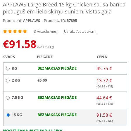
APPLAWS Large Breed 15 kg Chicken sausā barība
pieaugušiem lielo šķirņu suņiem, vistas gaļa
Producent:
Produkta ID:
57895
APPLAWS
3 Atsauksmes
Uzrakstīt atsauksmi
€
91.58
(6.11 € / kg)
SVARS
PIEGĀDE
CENA
KG
BEZMAKSAS PIEGĀDE
45.75 €
2 KG
€6.00
13.72 €
(€
6.86
/ KG)
7.5 KG
BEZMAKSAS PIEGĀDE
44.64 €
(€
5.95
/ KG)
15 KG
BEZMAKSAS PIEGĀDE
91.58 €
(€
6.11
/ KG)
NOSŪTĪŠANA 48 STUNDU LAIKĀ.