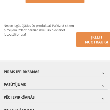
Nesen iegādājāties šo produktu? Palīdziet citiem
pircējiem izdarīt pareizo izvēli un pievienot
fotoattēlu(-us)?
ĮKELTI
NUOTRAUKĄ
PIRMS IEPIRKŠANĀS
PASŪTĪJUMS
PĒC IEPIRKŠANĀS