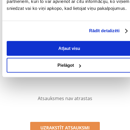
partneriem, kuri to var apvienot ar citu informāciju, ko viņiem
ieteicams regulāri mainīt paklāju pirms katras jaunas sezonas.
sniedzat vai ko viņi apkopo, kad lietojat viņu pakalpojumus.
Parametri
PRODUCENT:
AQUAEL
Rādīt detalizēti
Kādi ir produktu vērtēšanas noteikumi?
Tikai reģistrēti FERA24.LV klienti, kuri ir iegādājušies produktu,
Atļaut visu
var dot tai vērtējumu. Ar zvaigznītēm norādītais vērtējums ir
vidējais no visiem vērtējumiem. Pēc atsauksmju apstrādes mēs
publicēsim gan pozitīvus, gan negatīvus vērtējumus.
Pielāgot
Atsauksmes
Atsauksmes nav atrastas
UZRAKSTĪT ATSAUKSMI