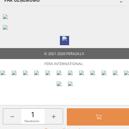
PAR UZŅĒMUMU
© 2021-2026 FERA24.LV.
FERA INTERNATIONAL:
−
+
Daudzums: