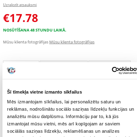
Uzrakstīt atsauksmi
€
17.78
NOSŪTĪŠANA 48 STUNDU LAIKĀ.
Mūsu klienta fotogrāfijas
Mūsu klienta fotogrāfijas
APRAKSTS
RAKSTUROJUMS
ATSAUKSMES
FOTOGRĀFIJA
Šī tīmekļa vietne izmanto sīkfailus
SUPERMAXI
dīķu filtru sūkļu paklājiņu nomaiņa. Tas nodrošina izcilu
ūdens
Mēs izmantojam sīkfailus, lai personalizētu saturu un
mehānisko filtrāciju.
Tā ir arī dzīvotne labvēlīgajām nitrificējošajām baktērijām, tādējādi
reklāmas, nodrošinātu sociālo saziņas līdzekļu funkcijas un
nodrošinot
analizētu mūsu datplūsmu. Informāciju par to, kā jūs
ūdens bioloģisko filtrāciju
izmantojat mūsu vietni, mēs arī kopīgojam ar saviem
.
sociālās saziņas līdzekļu, reklamēšanas un analīzes
Lai nodrošinātu nepārtrauktu filtrāciju un atbilstošu ūdens kvalitāti,