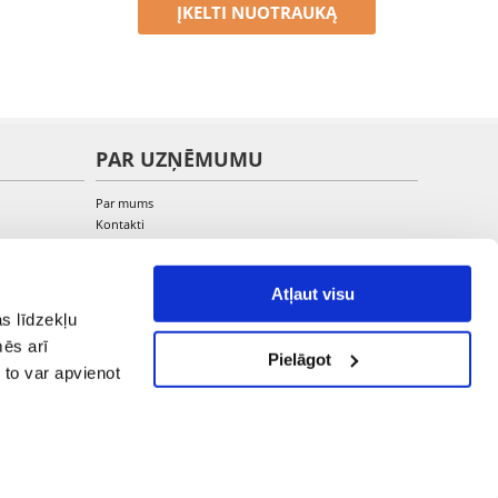
ĮKELTI NUOTRAUKĄ
PAR UZŅĒMUMU
Par mums
Kontakti
Atļaut visu
s līdzekļu
mēs arī
Pielāgot
 to var apvienot