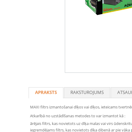
APRAKSTS
RAKSTUROJUMS
ATSAU
MAXI filtrs izmantošanai dīķos vai dīķos, ieteicams tvertnēm
Atkarībā no uzstādīšanas metodes to var izmantot kā :
ārējais filtrs, kas novietots uz dīķa malas vai virs ūdenskri
iegremdējams filtrs, kas novietots dīķa dibenā ar pie vāka p