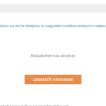
L
 produktu, var dot tai vērtējumu. Ar zvaigznītēm norādītais vērtējums ir vidē
Atsauksmes nav atrastas
UZRAKSTĪT ATSAUKSMI