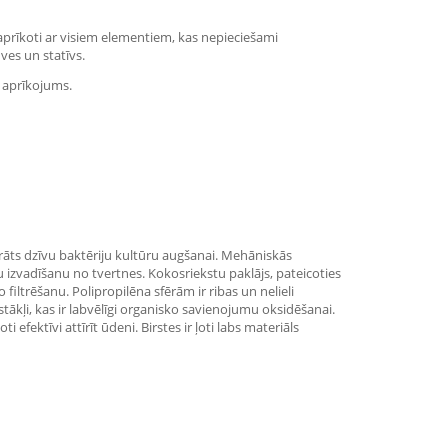
ir aprīkoti ar visiem elementiem, kas nepieciešami
ves un statīvs.
a aprīkojums.
 substrāts dzīvu baktēriju kultūru augšanai. Mehāniskās
āju izvadīšanu no tvertnes. Kokosriekstu paklājs, pateicoties
o filtrēšanu. Polipropilēna sfērām ir ribas un nelieli
tākļi, kas ir labvēlīgi organisko savienojumu oksidēšanai.
fektīvi attīrīt ūdeni. Birstes ir ļoti labs materiāls