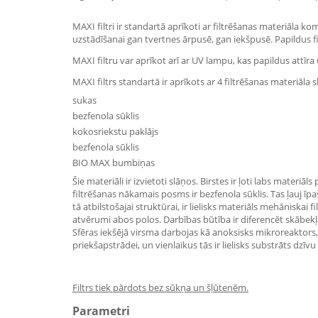
MAXI filtri ir standartā aprīkoti ar filtrēšanas materiāla ko
uzstādīšanai gan tvertnes ārpusē, gan iekšpusē. Papildus fi
MAXI filtru var aprīkot arī ar UV lampu, kas papildus attī
MAXI filtrs standartā ir aprīkots ar 4 filtrēšanas materiāla 
sukas
bezfenola sūklis
kokosriekstu paklājs
bezfenola sūklis
BIO MAX bumbiņas
Šie materiāli ir izvietoti slāņos. Birstes ir ļoti labs materiāl
filtrēšanas nākamais posms ir bezfenola sūklis. Tas ļauj īpaš
tā atbilstošajai struktūrai, ir lielisks materiāls mehāniskai 
atvērumi abos polos. Darbības būtība ir diferencēt skābekļa
Sfēras iekšējā virsma darbojas kā anoksisks mikroreaktors, k
priekšapstrādei, un vienlaikus tās ir lielisks substrāts dzīv
Filtrs tiek pārdots bez sūkņa un šļūtenēm.
Parametri