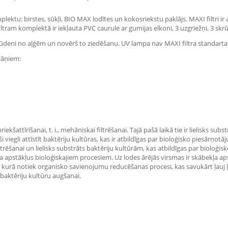
mplektu: birstes, sūkļi, BIO MAX lodītes un kokosriekstu paklājs. MAXI filtri 
ltram komplektā ir iekļauta PVC caurule ar gumijas elkoni, 3 uzgriežņi, 3 skrū
ra ūdeni no aļģēm un novērš to ziedēšanu. UV lampa nav MAXI filtra standart
slāņiem:
s priekšattīrīšanai, t. i., mehāniskai filtrēšanai. Tajā pašā laikā tie ir lielisks
i viegli attīstīt baktēriju kultūras, kas ir atbildīgas par bioloģisko piesārņot
filtrēšanai un lielisks substrāts baktēriju kultūrām, kas atbildīgas par bioloģisk
 apstākļus bioloģiskajiem procesiem. Uz lodes ārējās virsmas ir skābekļa aps
urā notiek organisko savienojumu reducēšanas procesi, kas savukārt ļauj ļoti e
u baktēriju kultūru augšanai.