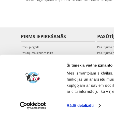
Nesen iegādājāties šo produktu? Palīdziet citiem pircējiem i
PIRMS IEPIRKŠANĀS
PASŪTĪ
Preču piegāde
Pasūtījuma 
Pasūtījuma izpildes laiks
Pasūtījuma 
Preču pieejamība
Pasūtījuma 
Reģistrācija interneta veikalā
Pieslēgšanā
Šī tīmekļa vietne izmanto 
Preču pirkšanas un pārdošanas noteikumi
Mēs izmantojam sīkfailus, 
Privātuma politika
funkcijas un analizētu mūs
kopīgojam ar saviem sociāl
ar citu informāciju, ko viņ
Rādīt detalizēti
FERA I