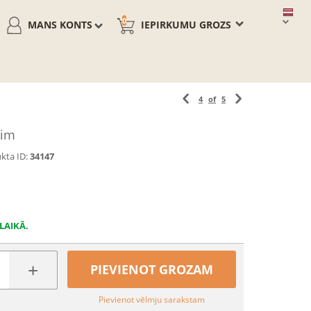
0
MANS KONTS
IEPIRKUMU GROZS
4
of
5
ķim
kta ID:
34147
LAIKĀ.
+
PIEVIENOT GROZAM
Pievienot vēlmju sarakstam