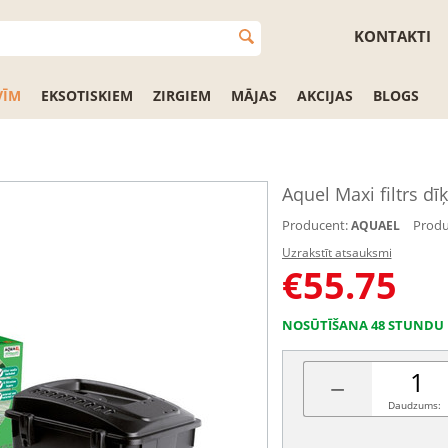
KONTAKTI
VĪM
EKSOTISKIEM
ZIRGIEM
MĀJAS
AKCIJAS
BLOGS
Aquel Maxi filtrs dī
Producent:
Produ
AQUAEL
Uzrakstīt atsauksmi
€
55.75
NOSŪTĪŠANA 48 STUNDU 
−
Daudzums: