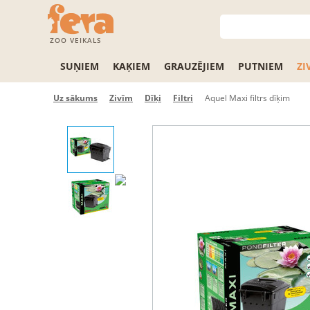
ZOO VEIKALS
SUŅIEM
KAĶIEM
GRAUZĒJIEM
PUTNIEM
ZI
Uz sākums
Zivīm
Dīķi
Filtri
Aquel Maxi filtrs dīķim