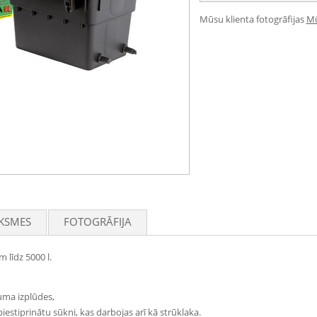
Mūsu klienta fotogrāfijas
Mū
KSMES
FOTOGRĀFIJA
 līdz 5000 l.
tuma izplūdes,
iestiprinātu sūkni, kas darbojas arī kā strūklaka.