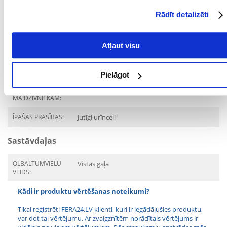
SUGA:
Barība/pārtika
Rādīt detalizēti
PRODUCENT:
ARION
Atļaut visu
Mērķis
DZĪVES POSMS:
Pieaudzis
Pielāgot
KURAM
Kaķis
MĀJDZĪVNIEKAM:
ĪPAŠAS PRASĪBAS:
Jutīgi urīnceļi
Sastāvdaļas
OLBALTUMVIELU
Vistas gaļa
VEIDS:
Kādi ir produktu vērtēšanas noteikumi?
Tikai reģistrēti FERA24.LV klienti, kuri ir iegādājušies produktu,
var dot tai vērtējumu. Ar zvaigznītēm norādītais vērtējums ir