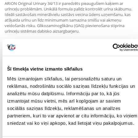
ARION Original Urinary 34/13 ir paredzēts pieaugušiem kaķiem ar
urīnceļu problēmām. Unikālā formula palīdz kontrolēt urīna skābumu.
Ideāli sastāvošais minerālvielu sastāvs veicina ūdens uzņemšanu, kas
atšķaida urīnu un līdz minimumam samazina smilšu vai akmeņu
veidošanās risku. Glikozaminoglikānu (GAG) pievienošana stiprina
urīnceļu sistēmas dabisko aizsargbarjeru.
ARION Original Urinary 34/13 ir izstrādāts ar mērenu enerģijas
patēriņu.
Sastāvs: Vistas gaļa (40%), kartupeļu milti, laša milti, rīsi, zaļie zirnīši,
attīrīti vistas tauki, rīsu proteīns, biešu mīkstums, vistas aknu
Šī tīmekļa vietne izmanto sīkfailus
hidrolizāts, dehidrētas gaļas proteīns, nātrija hlorīds, maizes raugs,
attīrīta celuloze, attīrīta zivju eļļa, maizes rauga ekstrakts, MOS, FOS,
Mēs izmantojam sīkfailus, lai personalizētu saturu un
augu ekstrakti (rozmarīns Rosemarinus sp, vīnogas Vitis sp., kurkuma
reklāmas, nodrošinātu sociālo saziņas līdzekļu funkcijas un
Curcuma sp., citrusaugļi Citrus sp., krustnagliņas Eugenia sp.)
analizētu mūsu datplūsmu. Informāciju par to, kā jūs
Parametri
izmantojat mūsu vietni, mēs arī kopīgojam ar saviem
sociālās saziņas līdzekļu, reklamēšanas un analīzes
IEPAKOJUMA SVARS
2
partneriem, kuri to var apvienot ar citu informāciju, ko viņiem
(KG):
sniedzat vai ko viņi apkopo, kad lietojat viņu pakalpojumus.
PRODUKTU LĪNIJA:
ARION Original Cat Urinary