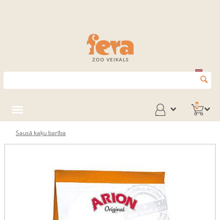
ZOO VEIKALS
0
Sausā kaķu barība