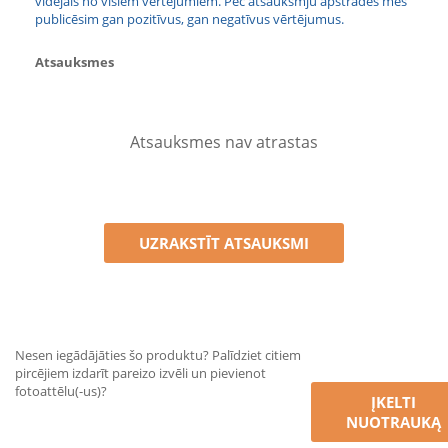
vidējais no visiem vērtējumiem. Pēc atsauksmju apstrādes mēs
publicēsim gan pozitīvus, gan negatīvus vērtējumus.
Atsauksmes
Atsauksmes nav atrastas
UZRAKSTĪT ATSAUKSMI
Nesen iegādājāties šo produktu? Palīdziet citiem
pircējiem izdarīt pareizo izvēli un pievienot
fotoattēlu(-us)?
ĮKELTI
NUOTRAUKĄ