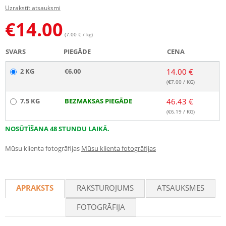
Uzrakstīt atsauksmi
€
14.00
(7.00 € / kg)
SVARS
PIEGĀDE
CENA
2 KG
€6.00
14.00 €
(€
7.00
/ KG)
7.5 KG
BEZMAKSAS PIEGĀDE
46.43 €
(€
6.19
/ KG)
NOSŪTĪŠANA 48 STUNDU LAIKĀ.
Mūsu klienta fotogrāfijas
Mūsu klienta fotogrāfijas
APRAKSTS
RAKSTUROJUMS
ATSAUKSMES
FOTOGRĀFIJA