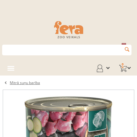
ZOO VEIKALS
0
Mitrā suņu barība