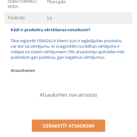
OLBALTUMVIELU
Tītara gaļa
VEIDS:
TAUKI (%):
5.5
Kādi ir produktu vērtēšanas noteikumi?
Tikai reģistrēti FERA24.LV klienti, kuri ir iegādājušies produktu,
var dot tai vērtējumu. Ar zvaigznītēm norādītais vērtējums ir
vidējais no visiem vērtējumiem. Pēc atsauksmju apstrādes mēs
publicēsim gan pozitīvus, gan negatīvus vērtējumus.
Atsauksmes
Atsauksmes nav atrastas
UZRAKSTĪT ATSAUKSMI