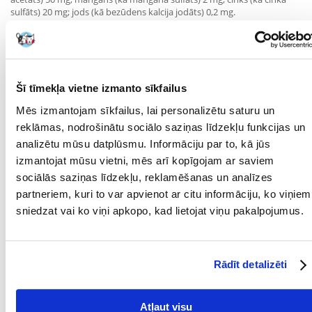
sulfāts) 20 mg; jods (kā bezūdens kalcija jodāts) 0,2 mg.
Analītiskās sastāvdaļas:
olbaltumvielu saturs 11,0 %; tauku saturs 5,5 %; pelni 2,0 %;
šķiedrvielas 0,4 %; mitruma saturs 78,0 %.
Šī tīmekļa vietne izmanto sīkfailus
Mēs izmantojam sīkfailus, lai personalizētu saturu un
Barošanas ieteikumi:
reklāmas, nodrošinātu sociālo saziņas līdzekļu funkcijas un
analizētu mūsu datplūsmu. Informāciju par to, kā jūs
Ņemiet vērā pārejas periodu un pielāgojiet barības daudzumu
izmantojat mūsu vietni, mēs arī kopīgojam ar saviem
atbilstoši mājdzīvnieka vajadzībām. Nodrošiniet sunim svaigu ūdeni.
sociālās saziņas līdzekļu, reklamēšanas un analīzes
Produkts jābaro istabas temperatūrā. Neizmantoto daļu uzglabājiet
ledusskapī līdz 2 dienām.
partneriem, kuri to var apvienot ar citu informāciju, ko viņiem
sniedzat vai ko viņi apkopo, kad lietojat viņu pakalpojumus.
KRAJ POCHODZENIA:
Bewital petfood, Vācija
Parametri
Rādīt detalizēti
IEPAKOJUMA SVARS
0.4
(KG):
Atļaut visu
MĀJDZĪVNIEKA
Universāls