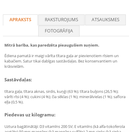
APRAKSTS
RAKSTUROJUMS
ATSAUKSMES
FOTOGRĀFIJA
Mitrā barība, kas paredzēta pieaugušiem suņiem.
Ēdiena pamatā ir maigi vārīta tītara gaļa ar pievienotiem rīsiem un
kabačiem. Satur tikai dabīgas sastāvdaļas. Bez konservantiem un
krāsvielām.
Sastāvdaļas:
tītara gaļa, tītara aknas, sirdis, kuņģi (63 %); tītara buljons (26,5 %);
vārīti rīsi (4 %); cukini (4 %); čia sēklas (1 %); minerālvielas (1 %); saflora
eļļa (0,5 %).
Piedevas uz kilogramu:
Uztura bagātinātāji: D3 vitamīns 200 SV; E vitamīns (kā alfa-tokoferola
acetāts) 50 mg; mangāns (kā mangāna sulfāts) 2 mg; cinks (kā cinka