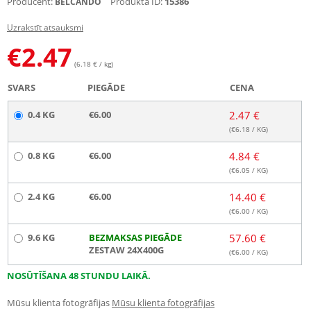
Producent:
Produkta ID:
15386
BELCANDO
Uzrakstīt atsauksmi
€
2.47
(6.18 € / kg)
SVARS
PIEGĀDE
CENA
0.4 KG
€6.00
2.47 €
(€
6.18
/ KG)
0.8 KG
€6.00
4.84 €
(€
6.05
/ KG)
2.4 KG
€6.00
14.40 €
(€
6.00
/ KG)
9.6 KG
BEZMAKSAS PIEGĀDE
57.60 €
ZESTAW 24X400G
(€
6.00
/ KG)
NOSŪTĪŠANA 48 STUNDU LAIKĀ.
Mūsu klienta fotogrāfijas
Mūsu klienta fotogrāfijas