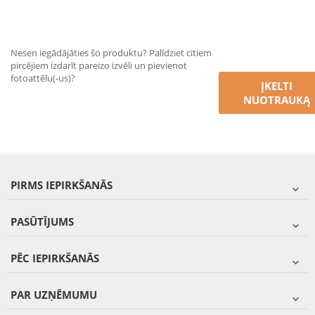
Nesen iegādājāties šo produktu? Palīdziet citiem
pircējiem izdarīt pareizo izvēli un pievienot
fotoattēlu(-us)?
ĮKELTI
NUOTRAUKĄ
PIRMS IEPIRKŠANĀS
PASŪTĪJUMS
PĒC IEPIRKŠANĀS
PAR UZŅĒMUMU