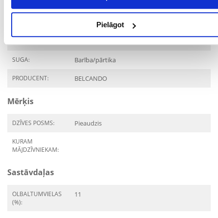
IZMĒRS:
PRODUKTU LĪNIJA:
BELCANDO Super
Pielāgot
Premium Tītara gaļa,
rīsi,kabači
SUGA:
Barība/pārtika
PRODUCENT:
BELCANDO
Mērķis
DZĪVES POSMS:
Pieaudzis
KURAM
MĀJDZĪVNIEKAM:
Sastāvdaļas
OLBALTUMVIELAS
11
(%):