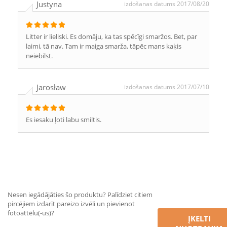
Justyna
izdošanas datums 2017/08/20
Litter ir lieliski. Es domāju, ka tas spēcīgi smaržos. Bet, par
laimi, tā nav. Tam ir maiga smarža, tāpēc mans kaķis
neiebilst.
Jarosław
izdošanas datums 2017/07/10
Es iesaku ļoti labu smiltis.
Nesen iegādājāties šo produktu? Palīdziet citiem
pircējiem izdarīt pareizo izvēli un pievienot
fotoattēlu(-us)?
ĮKELTI