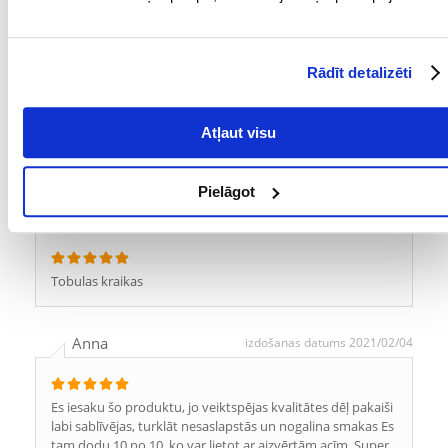
Tikai reģistrēti FERA24.LV klienti, kuri ir iegādājušies produktu,
var dot tai vērtējumu. Ar zvaigznītēm norādītais vērtējums ir
vidējais no visiem vērtējumiem. Pēc atsauksmju apstrādes mēs
Rādīt detalizēti
publicēsim gan pozitīvus, gan negatīvus vērtējumus.
Atsauksmes
Atļaut visu
UZRAKSTĪT ATSAUKSMI
Pielāgot
Sigita
izdošanas datums 2021/03/08
Tobulas kraikas
Anna
izdošanas datums 2021/02/04
Es iesaku šo produktu, jo veiktspējas kvalitātes dēļ pakaiši
labi sablīvējas, turklāt nesaslapstās un nogalina smakas Es
tam dodu 10 no 10, ko var lietot ar aizvērtām acīm. Super