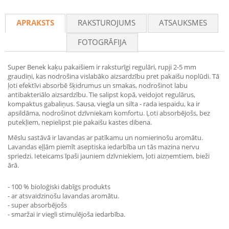
Recommend
APRAKSTS
RAKSTUROJUMS
ATSAUKSMES
FOTOGRĀFIJA
Super Benek kaķu pakaišiem ir raksturīgi regulāri, rupji 2-5 mm
graudiņi, kas nodrošina vislabāko aizsardzību pret pakaišu noplūdi. Tā
ļoti efektīvi absorbē šķidrumus un smakas, nodrošinot labu
antibakteriālo aizsardzību. Tie salipst kopā, veidojot regulārus,
kompaktus gabaliņus. Sausa, viegla un silta - rada iespaidu, ka ir
apsildāma, nodrošinot dzīvniekam komfortu. Ļoti absorbējošs, bez
putekļiem, nepielipst pie pakaišu kastes dibena.
Mēslu sastāvā ir lavandas ar patīkamu un nomierinošu aromātu.
Lavandas eļļām piemīt aseptiska iedarbība un tās mazina nervu
spriedzi. Ieteicams īpaši jauniem dzīvniekiem, ļoti aizņemtiem, bieži
ārā.
- 100 % bioloģiski dabīgs produkts
- ar atsvaidzinošu lavandas aromātu.
- super absorbējošs
- smaržai ir viegli stimulējoša iedarbība.