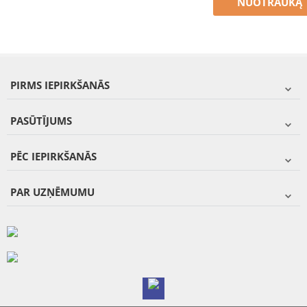
NUOTRAUKĄ
PIRMS IEPIRKŠANĀS
PASŪTĪJUMS
PĒC IEPIRKŠANĀS
PAR UZŅĒMUMU