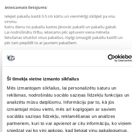
Ieteicamais lietojums:
Ielejiet pakaišu kastē 3-5 cm kārtu un vienmērīgi izklājiet pa visu
virsmu.
Katru dienu no pakaišu kastes jānovāc pakaiši un pakaišu gabali.
Lai nodrošinātu tīrību, ieteicams pēc aptuveni viena mēneša
lietošanas iztukšot visus pakaišus, rūpīgi izmazgāt pakaišu kastīti un
pēc tam piepildīt to ar jauniem pakaišiem.
Parametri
IEPAKOJUMA SVARS
8
(KG):
Šī tīmekļa vietne izmanto sīkfailus
IESPĒJA NOLAIST
Nē
TUALETI:
Mēs izmantojam sīkfailus, lai personalizētu saturu un
reklāmas, nodrošinātu sociālo saziņas līdzekļu funkcijas un
SUGA:
Bentonīta
analizētu mūsu datplūsmu. Informāciju par to, kā jūs
TILPUMS (ML):
10000
izmantojat mūsu vietni, mēs arī kopīgojam ar saviem
sociālās saziņas līdzekļu, reklamēšanas un analīzes
PRODUCENT:
BENEK
partneriem, kuri to var apvienot ar citu informāciju, ko viņiem
sniedzat vai ko viņi apkopo, kad lietojat viņu pakalpojumus.
Kādi ir produktu vērtēšanas noteikumi?