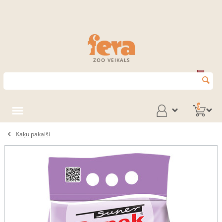
ZOO VEIKALS
0
Kaķu pakaiši