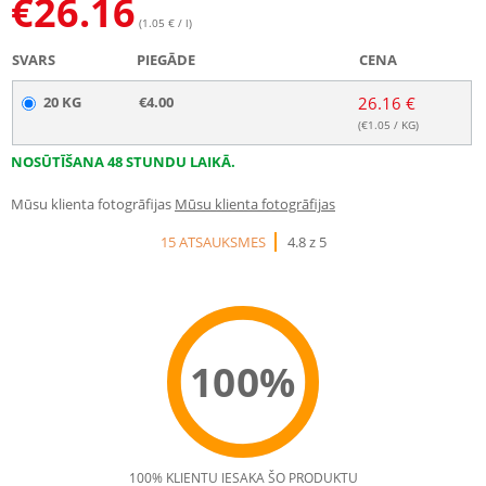
€
26.16
(1.05 € / l)
SVARS
PIEGĀDE
CENA
20 KG
€4.00
26.16 €
(€
1.05
/ KG)
NOSŪTĪŠANA 48 STUNDU LAIKĀ.
Mūsu klienta fotogrāfijas
Mūsu klienta fotogrāfijas
15 ATSAUKSMES
4.8 z 5
100%
100% KLIENTU IESAKA ŠO PRODUKTU