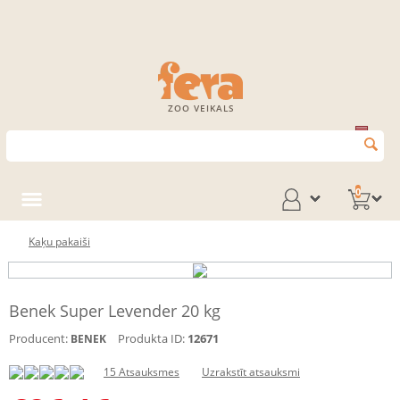
ZOO VEIKALS
0
Kaķu pakaiši
Benek Super Levender 20 kg
Producent:
Produkta ID:
12671
BENEK
15 Atsauksmes
Uzrakstīt atsauksmi