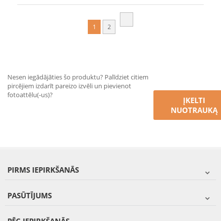
1
2
Nesen iegādājāties šo produktu? Palīdziet citiem
pircējiem izdarīt pareizo izvēli un pievienot
fotoattēlu(-us)?
ĮKELTI
NUOTRAUKĄ
PIRMS IEPIRKŠANĀS
PASŪTĪJUMS