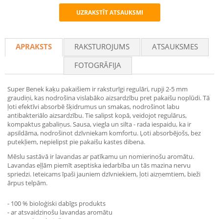
UZRAKSTĪT ATSAUKSMI
Recommend
APRAKSTS
RAKSTUROJUMS
ATSAUKSMES
FOTOGRĀFIJA
Super Benek kaķu pakaišiem ir raksturīgi regulāri, rupji 2-5 mm
graudiņi, kas nodrošina vislabāko aizsardzību pret pakaišu noplūdi. Tā
ļoti efektīvi absorbē šķidrumus un smakas, nodrošinot labu
antibakteriālo aizsardzību. Tie salipst kopā, veidojot regulārus,
kompaktus gabaliņus. Sausa, viegla un silta - rada iespaidu, ka ir
apsildāma, nodrošinot dzīvniekam komfortu. Ļoti absorbējošs, bez
putekļiem, nepielipst pie pakaišu kastes dibena.
Mēslu sastāvā ir lavandas ar patīkamu un nomierinošu aromātu.
Lavandas eļļām piemīt aseptiska iedarbība un tās mazina nervu
spriedzi. Ieteicams īpaši jauniem dzīvniekiem, ļoti aizņemtiem, bieži
ārpus telpām.
- 100 % bioloģiski dabīgs produkts
- ar atsvaidzinošu lavandas aromātu