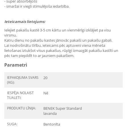
- super absorbējošs
- smaržai ir viegli stimulējoša iedarbība.
Ieteicamais lietojums:
Ielejiet pakaišu kastē 3-5 cm kārtu un vienmērīgi izklājiet pa visu
virsmu.
Katru dienu no pakaišu kastes jānovāc pakaiši un pakaišu gabali.
Lai nodrošinātu tīrību, ieteicams pēc aptuveni viena mēneša
lietošanas iztukšot visus pakaišus, rūpīgi izmazgāt pakaišu kastīti un
pēc tam piepildīt to ar jauniem pakaišiem.
Parametri
IEPAKOJUMA SVARS
20
(KG):
IESPĒJA NOLAIST
Nē
TUALETI:
PRODUKTU LĪNIJA:
BENEK Super Standard
lavanda
SUGA:
Bentonīta