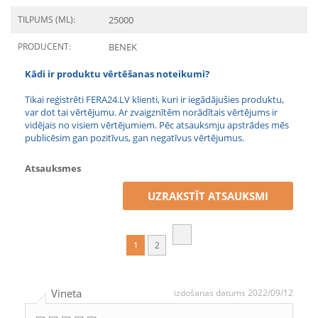
TILPUMS (ML):
25000
PRODUCENT:
BENEK
Kādi ir produktu vērtēšanas noteikumi?
Tikai reģistrēti FERA24.LV klienti, kuri ir iegādājušies produktu,
var dot tai vērtējumu. Ar zvaigznītēm norādītais vērtējums ir
vidējais no visiem vērtējumiem. Pēc atsauksmju apstrādes mēs
publicēsim gan pozitīvus, gan negatīvus vērtējumus.
Atsauksmes
UZRAKSTĪT ATSAUKSMI
1
2
Vineta
izdošanas datums 2022/09/12