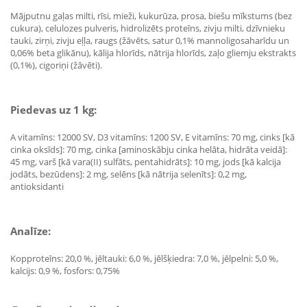
Mājputnu gaļas milti, rīsi, mieži, kukurūza, prosa, biešu mīkstums (bez
cukura), celulozes pulveris, hidrolizēts proteīns, zivju milti, dzīvnieku
tauki, zirņi, zivju eļļa, raugs (žāvēts, satur 0,1% mannoligosaharīdu un
0,06% beta glikānu), kālija hlorīds, nātrija hlorīds, zaļo gliemju ekstrakts
(0,1%), cigoriņi (žāvēti).
Piedevas uz 1 kg:
A vitamīns: 12000 SV, D3 vitamīns: 1200 SV, E vitamīns: 70 mg, cinks [kā
cinka oksīds]: 70 mg, cinka [aminoskābju cinka helāta, hidrāta veidā]:
45 mg, varš [kā vara(II) sulfāts, pentahidrāts]: 10 mg, jods [kā kalcija
jodāts, bezūdens]: 2 mg, selēns [kā nātrija selenīts]: 0,2 mg,
antioksidanti
Analīze:
Kopproteīns: 20,0 %, jēltauki: 6,0 %, jēlšķiedra: 7,0 %, jēlpelni: 5,0 %,
kalcijs: 0,9 %, fosfors: 0,75%