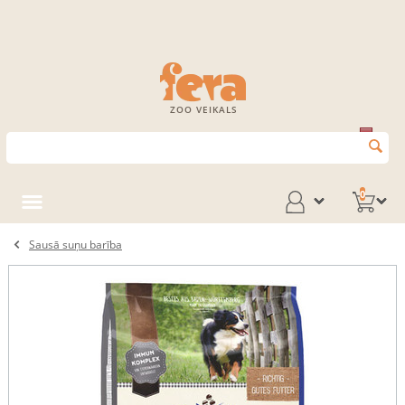
ZOO VEIKALS
0
Sausā suņu barība