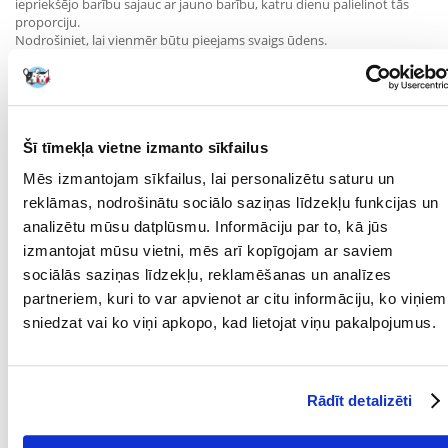
iepriekšējo barību sajauc ar jauno barību, katru dienu palielinot tās
proporciju.
Nodrošiniet, lai vienmēr būtu pieejams svaigs ūdens.
Parametri
IEPAKOJUMA SVARS
12.5
(KG):
Šī tīmekļa vietne izmanto sīkfailus
Mēs izmantojam sīkfailus, lai personalizētu saturu un
MĀJDZĪVNIEKA
Universāls
IZMĒRS:
reklāmas, nodrošinātu sociālo saziņas līdzekļu funkcijas un
analizētu mūsu datplūsmu. Informāciju par to, kā jūs
PRODUKTU LĪNIJA:
Bosch Light
izmantojat mūsu vietni, mēs arī kopīgojam ar saviem
sociālās saziņas līdzekļu, reklamēšanas un analīzes
PRODUCENT:
BOSCH, CAT MATE
partneriem, kuri to var apvienot ar citu informāciju, ko viņiem
SVARS PRODUKTU
sniedzat vai ko viņi apkopo, kad lietojat viņu pakalpojumus.
LĪNIJĀ:
Mērķis
Rādīt detalizēti
DZĪVES POSMS:
Pieaudzis