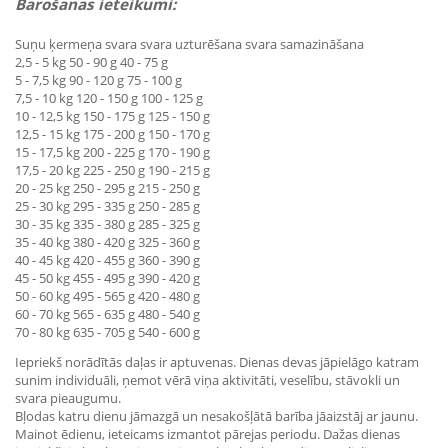
Barošanas ieteikumi:
Suņu ķermeņa svara svara uzturēšana svara samazināšana
2,5 - 5 kg 50 - 90 g 40 - 75 g
5 - 7,5 kg 90 - 120 g 75 - 100 g
7,5 - 10 kg 120 - 150 g 100 - 125 g
10 - 12,5 kg 150 - 175 g 125 - 150 g
12,5 - 15 kg 175 - 200 g 150 - 170 g
15 - 17,5 kg 200 - 225 g 170 - 190 g
17,5 - 20 kg 225 - 250 g 190 - 215 g
20 - 25 kg 250 - 295 g 215 - 250 g
25 - 30 kg 295 - 335 g 250 - 285 g
30 - 35 kg 335 - 380 g 285 - 325 g
35 - 40 kg 380 - 420 g 325 - 360 g
40 - 45 kg 420 - 455 g 360 - 390 g
45 - 50 kg 455 - 495 g 390 - 420 g
50 - 60 kg 495 - 565 g 420 - 480 g
60 - 70 kg 565 - 635 g 480 - 540 g
70 - 80 kg 635 - 705 g 540 - 600 g
Iepriekš norādītās daļas ir aptuvenas. Dienas devas jāpielāgo katram
sunim individuāli, ņemot vērā viņa aktivitāti, veselību, stāvokli un
svara pieaugumu.
Bļodas katru dienu jāmazgā un nesakošļātā barība jāaizstāj ar jaunu.
Mainot ēdienu, ieteicams izmantot pārejas periodu. Dažas dienas