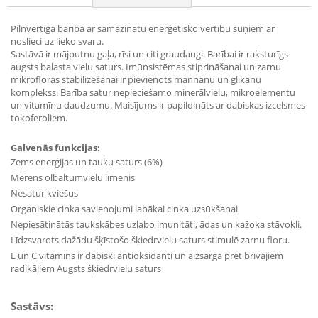
Pilnvērtīga barība ar samazinātu enerģētisko vērtību suņiem ar
noslieci uz lieko svaru.
Sastāvā ir mājputnu gaļa, rīsi un citi graudaugi. Barībai ir raksturīgs
augsts balasta vielu saturs. Imūnsistēmas stiprināšanai un zarnu
mikrofloras stabilizēšanai ir pievienots mannānu un glikānu
komplekss. Barība satur nepieciešamo minerālvielu, mikroelementu
un vitamīnu daudzumu. Maisījums ir papildināts ar dabiskas izcelsmes
tokoferoliem.
Galvenās funkcijas:
Zems enerģijas un tauku saturs (6%)
Mērens olbaltumvielu līmenis
Nesatur kviešus
Organiskie cinka savienojumi labākai cinka uzsūkšanai
Nepiesātinātās taukskābes uzlabo imunitāti, ādas un kažoka stāvokli.
Līdzsvarots dažādu šķīstošo šķiedrvielu saturs stimulē zarnu floru.
E un C vitamīns ir dabiski antioksidanti un aizsargā pret brīvajiem
radikāļiem Augsts šķiedrvielu saturs
Sastāvs: