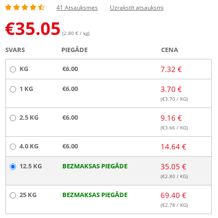
41 Atsauksmes
Uzrakstīt atsauksmi
€
35.05
(2.80 € / kg)
SVARS
PIEGĀDE
CENA
KG
€6.00
7.32 €
1 KG
€6.00
3.70 €
(€
3.70
/ KG)
2.5 KG
€6.00
9.16 €
(€
3.66
/ KG)
4.0 KG
€6.00
14.64 €
12.5 KG
BEZMAKSAS PIEGĀDE
35.05 €
(€
2.80
/ KG)
25 KG
BEZMAKSAS PIEGĀDE
69.40 €
(€
2.78
/ KG)