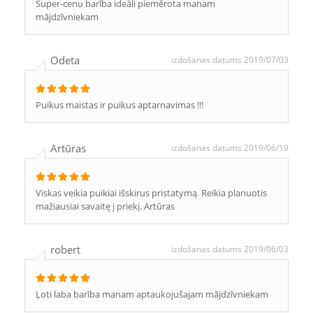
Super-cenu barība ideāli piemērota manam
mājdzīvniekam
Odeta
izdošanas datums 2019/07/03
Puikus maistas ir puikus aptarnavimas !!!
Artūras
izdošanas datums 2019/06/19
Viskas veikia puikiai išskirus pristatymą. Reikia planuotis
mažiausiai savaitę į priekį. Artūras
robert
izdošanas datums 2019/06/03
Ļoti laba barība manam aptaukojušajam mājdzīvniekam