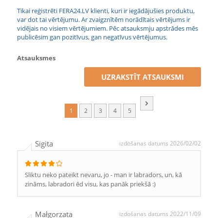
Tikai reģistrēti FERA24.LV klienti, kuri ir iegādājušies produktu,
var dot tai vērtējumu. Ar zvaigznītēm norādītais vērtējums ir
vidējais no visiem vērtējumiem. Pēc atsauksmju apstrādes mēs
publicēsim gan pozitīvus, gan negatīvus vērtējumus.
Atsauksmes
UZRAKSTĪT ATSAUKSMI
1
2
3
4
5
Sigita
izdošanas datums 2026/02/02
Sliktu neko pateikt nevaru, jo - man ir labradors, un, kā
zināms, labradori ēd visu, kas panāk priekšā :)
Małgorzata
izdošanas datums 2022/11/09