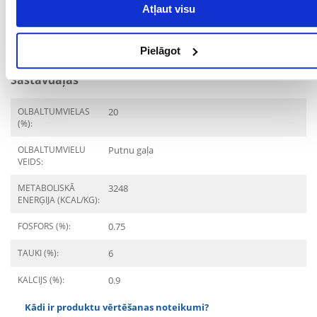
ĪPAŠAS PRASĪBAS:
Virssvars
Atļaut visu
MĀJDZĪVNIEKA
12 mēnešu
VECUMS NO:
Pielāgot
Sastāvdaļas
OLBALTUMVIELAS
20
(%):
OLBALTUMVIELU
Putnu gaļa
VEIDS:
METABOLISKĀ
3248
ENERĢIJA (KCAL/KG):
FOSFORS (%):
0.75
TAUKI (%):
6
KALCIJS (%):
0.9
Kādi ir produktu vērtēšanas noteikumi?