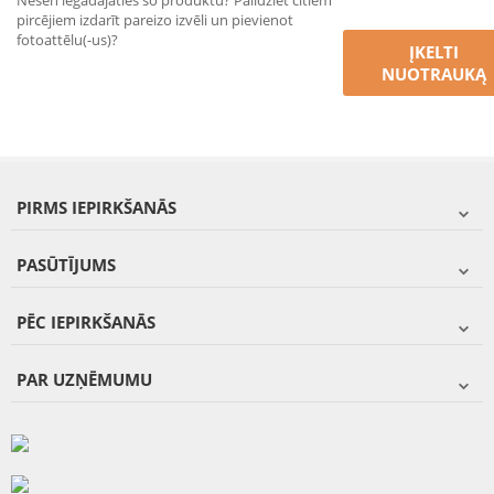
Nesen iegādājāties šo produktu? Palīdziet citiem
pircējiem izdarīt pareizo izvēli un pievienot
fotoattēlu(-us)?
ĮKELTI
NUOTRAUKĄ
PIRMS IEPIRKŠANĀS
PASŪTĪJUMS
PĒC IEPIRKŠANĀS
PAR UZŅĒMUMU