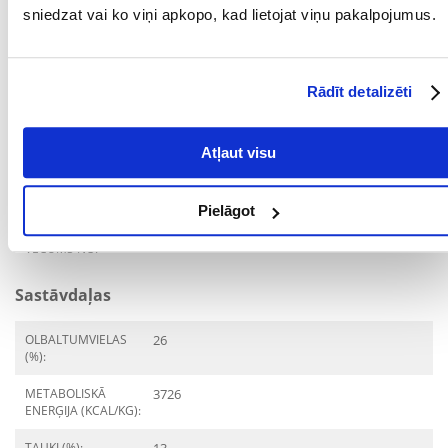
MĀJDZĪVNIEKA
Vidēja lieluma šķirnes
sniedzat vai ko viņi apkopo, kad lietojat viņu pakalpojumus.
IZMĒRS:
PRODUKTU LĪNIJA:
Bosch Junior Medium
Rādīt detalizēti
PRODUCENT:
BOSCH
Mērķis
Atļaut visu
DZĪVES POSMS:
Jaunākais
Pielāgot
MĀJDZĪVNIEKA
4 nedēļu
VECUMS NO:
Sastāvdaļas
OLBALTUMVIELAS
26
(%):
METABOLISKĀ
3726
ENERĢIJA (KCAL/KG):
TAUKI (%):