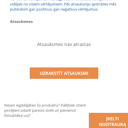
vidējais no visiem vērtējumiem. Pēc atsauksmju apstrādes mēs
publicēsim gan pozitīvus, gan negatīvus vērtējumus.
Atsauksmes
Atsauksmes nav atrastas
UZRAKSTĪT ATSAUKSMI
Nesen iegādājāties šo produktu? Palīdziet citiem
pircējiem izdarīt pareizo izvēli un pievienot
fotoattēlu(-us)?
ĮKELTI
NUOTRAUKĄ