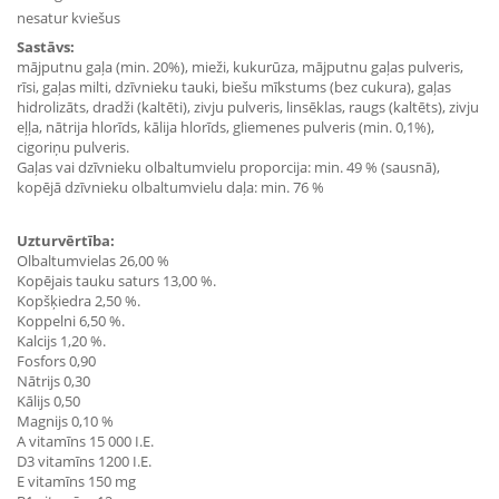
nesatur kviešus
Sastāvs:
mājputnu gaļa (min. 20%), mieži, kukurūza, mājputnu gaļas pulveris,
rīsi, gaļas milti, dzīvnieku tauki, biešu mīkstums (bez cukura), gaļas
hidrolizāts, dradži (kaltēti), zivju pulveris, linsēklas, raugs (kaltēts), zivju
eļļa, nātrija hlorīds, kālija hlorīds, gliemenes pulveris (min. 0,1%),
cigoriņu pulveris.
Gaļas vai dzīvnieku olbaltumvielu proporcija: min. 49 % (sausnā),
kopējā dzīvnieku olbaltumvielu daļa: min. 76 %
Uzturvērtība:
Olbaltumvielas 26,00 %
Kopējais tauku saturs 13,00 %.
Kopšķiedra 2,50 %.
Koppelni 6,50 %.
Kalcijs 1,20 %.
Fosfors 0,90
Nātrijs 0,30
Kālijs 0,50
Magnijs 0,10 %
A vitamīns 15 000 I.E.
D3 vitamīns 1200 I.E.
E vitamīns 150 mg