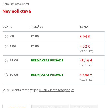
Uzrakstīt atsauksmi
Nav noliktavā
SVARS
PIEGĀDE
CENA
KG
€6.00
8.94 €
1 KG
€6.00
4.52 €
(€
4.52
/ KG)
15 KG
BEZMAKSAS PIEGĀDE
45.19 €
(€
3.01
/ KG)
30 KG
BEZMAKSAS PIEGĀDE
89.48 €
(€
2.98
/ KG)
Mūsu klienta fotogrāfijas
Mūsu klienta fotogrāfijas