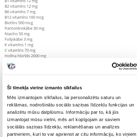
B1 vitamīns 12 mg
B2 vitamīns 12 mg
B6 vitamīns 7 mg
B12 vitamīns 100 mcg
Biotīns 500 mcg
Pantotēnskābe 30 mg
Niacīns 50 mg
Folijskābe 3 mg
K vitamīns 1 mg
C vitamīns 70 mg
Holīna hlorīds 2000 mg
Dzelzs (kā dzelzs (II) sulfāts, monohidrāts) 140 mg
Cinks (kā cinka oksīds) 90 mg
Cinks (kā cinka aminoskābju helāts, hidratēts) 75 mg
Varš (kā vara (II) sulfāta pentahidrāts) 10 mg
Kobalts (kā sulfāts (II), 7-hidrāts) 0,15 mg
Šī tīmekļa vietne izmanto sīkfailus
Mangāns 12 mg
Jods (kā kalcija jodīds, bezūdens) 3 mg
Mēs izmantojam sīkfailus, lai personalizētu saturu un
Selēns (kā nātrija selenāts) 0,20 mg
reklāmas, nodrošinātu sociālo saziņas līdzekļu funkcijas un
Parametri
analizētu mūsu datplūsmu. Informāciju par to, kā jūs
izmantojat mūsu vietni, mēs arī kopīgojam ar saviem
IEPAKOJUMA SVARS
1
sociālās saziņas līdzekļu, reklamēšanas un analīzes
(KG):
partneriem, kuri to var apvienot ar citu informāciju, ko viņiem