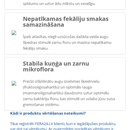
spīdumu un uztur ādu mīkstu un veselīgu.
Nepatīkamas fekāliju smakas
samazināšana
Īpaši atlasītas, viegli uzsūcošas dažāda veida augu
šķiedras stimulē zarnu floru un mazina nepatīkamu
fekāliju smaku.
Stabila kuņģa un zarnu
mikroflora
Precīzi izšķīdinātu augu izcelsmes šķiedrvielu
(fruktooligosaharīdu) un optimāls rauga
(mannanoligosaharīdu) daudzums uztur optimālu
zarnu baktēriju floru, kas stimulē un uzlabo jūsu suņa
gremošanas sistēmu.
Kādi ir produktu vērtēšanas noteikumi?
Tikai reģistrēti FERA24.LV klienti, kuri ir iegādājušies produktu,
var dot tai vērtējumu. Ar zvaigznītēm norādītais vērtējums ir