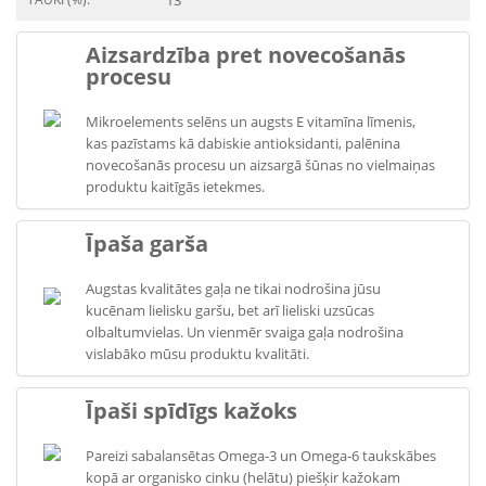
13
Aizsardzība pret novecošanās
procesu
Mikroelements selēns un augsts E vitamīna līmenis,
kas pazīstams kā dabiskie antioksidanti, palēnina
novecošanās procesu un aizsargā šūnas no vielmaiņas
produktu kaitīgās ietekmes.
Īpaša garša
Augstas kvalitātes gaļa ne tikai nodrošina jūsu
kucēnam lielisku garšu, bet arī lieliski uzsūcas
olbaltumvielas. Un vienmēr svaiga gaļa nodrošina
vislabāko mūsu produktu kvalitāti.
Īpaši spīdīgs kažoks
Pareizi sabalansētas Omega-3 un Omega-6 taukskābes
kopā ar organisko cinku (helātu) piešķir kažokam