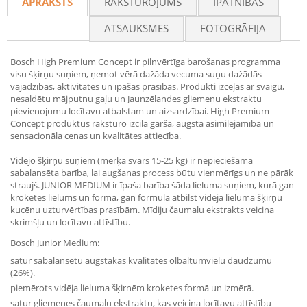
APRAKSTS
RAKSTUROJUMS
ĪPATNĪBAS
ATSAUKSMES
FOTOGRĀFIJA
Bosch High Premium Concept ir pilnvērtīga barošanas programma
visu šķirņu suņiem, ņemot vērā dažāda vecuma suņu dažādās
vajadzības, aktivitātes un īpašas prasības. Produkti izceļas ar svaigu,
nesaldētu mājputnu gaļu un Jaunzēlandes gliemeņu ekstraktu
pievienojumu locītavu atbalstam un aizsardzībai. High Premium
Concept produktus raksturo izcila garša, augsta asimilējamība un
sensacionāla cenas un kvalitātes attiecība.
Vidējo šķirņu suņiem (mērķa svars 15-25 kg) ir nepieciešama
sabalansēta barība, lai augšanas process būtu vienmērīgs un ne pārāk
straujš. JUNIOR MEDIUM ir īpaša barība šāda lieluma suņiem, kurā gan
kroketes lielums un forma, gan formula atbilst vidēja lieluma šķirņu
kucēnu uzturvērtības prasībām. Mīdiju čaumalu ekstrakts veicina
skrimšļu un locītavu attīstību.
Bosch Junior Medium:
satur sabalansētu augstākās kvalitātes olbaltumvielu daudzumu
(26%).
piemērots vidēja lieluma šķirnēm kroketes formā un izmērā.
satur gliemenes čaumalu ekstraktu, kas veicina locītavu attīstību