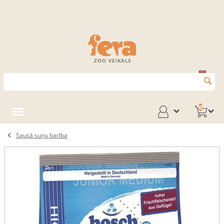
ZOO VEIKALS
0
Sausā suņu barība