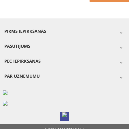
PIRMS IEPIRKŠANĀS
PASŪTĪJUMS
PĒC IEPIRKŠANĀS
PAR UZŅĒMUMU