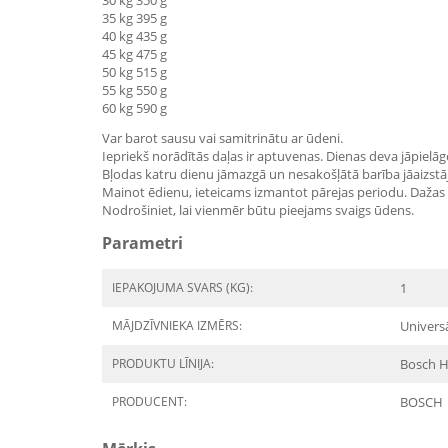
30 kg 350 g
35 kg 395 g
40 kg 435 g
45 kg 475 g
50 kg 515 g
55 kg 550 g
60 kg 590 g
Var barot sausu vai samitrinātu ar ūdeni.
Iepriekš norādītās daļas ir aptuvenas. Dienas deva jāpielāg
Bļodas katru dienu jāmazgā un nesakošļātā barība jāaizstāj
Mainot ēdienu, ieteicams izmantot pārejas periodu. Dažas di
Nodrošiniet, lai vienmēr būtu pieejams svaigs ūdens.
Parametri
IEPAKOJUMA SVARS (KG):
1
MĀJDZĪVNIEKA IZMĒRS:
Univers
PRODUKTU LĪNIJA:
Bosch H
PRODUCENT:
BOSCH