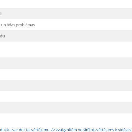
is
as un ādas problēmas
ešu
 produktu, var dot tai vērtējumu. Ar zvaigznītēm norādītais vērtējums ir vidē