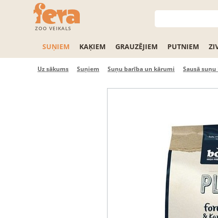
ZOO VEIKALS
SUŅIEM
KAĶIEM
GRAUZĒJIEM
PUTNIEM
ZI
Uz sākums
Suņiem
Suņu barība un kārumi
Sausā suņu 