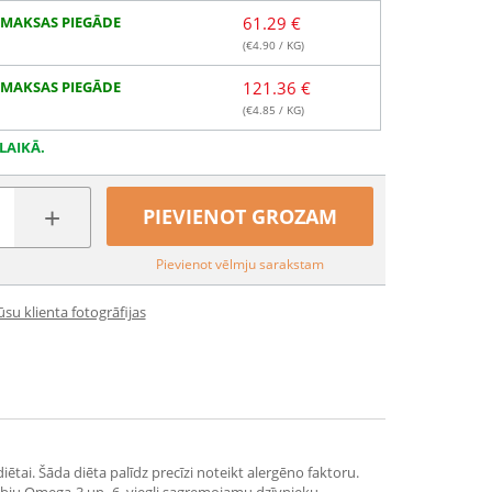
MAKSAS PIEGĀDE
61.29 €
(€
4.90
/ KG)
MAKSAS PIEGĀDE
121.36 €
(€
4.85
/ KG)
LAIKĀ.
+
PIEVIENOT GROZAM
Pievienot vēlmju sarakstam
su klienta fotogrāfijas
ētai. Šāda diēta palīdz precīzi noteikt alergēno faktoru.