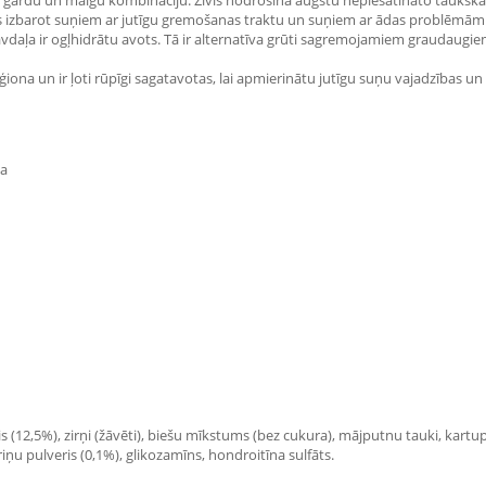
eido gardu un maigu kombināciju. Zivis nodrošina augstu nepiesātināto tauks
 izbarot suņiem ar jutīgu gremošanas traktu un suņiem ar ādas problēmām. Tā 
tāvdaļa ir ogļhidrātu avots. Tā ir alternatīva grūti sagremojamiem graudaugi
iona un ir ļoti rūpīgi sagatavotas, lai apmierinātu jutīgu suņu vajadzības u
ta
eris (12,5%), zirņi (žāvēti), biešu mīkstums (bez cukura), mājputnu tauki, kart
oriņu pulveris (0,1%), glikozamīns, hondroitīna sulfāts.