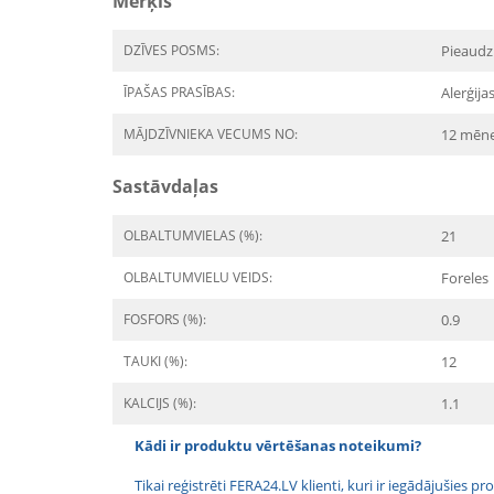
Mērķis
DZĪVES POSMS:
Pieaudz
ĪPAŠAS PRASĪBAS:
Alerģij
MĀJDZĪVNIEKA VECUMS NO:
12 mēn
Sastāvdaļas
OLBALTUMVIELAS (%):
21
OLBALTUMVIELU VEIDS:
Foreles
FOSFORS (%):
0.9
TAUKI (%):
12
KALCIJS (%):
1.1
Kādi ir produktu vērtēšanas noteikumi?
Tikai reģistrēti FERA24.LV klienti, kuri ir iegādājušies