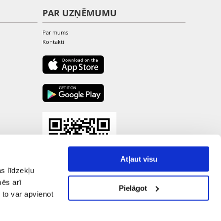
PAR UZŅĒMUMU
Par mums
Kontakti
Atļaut visu
s līdzekļu
mēs arī
Pielāgot
 to var apvienot