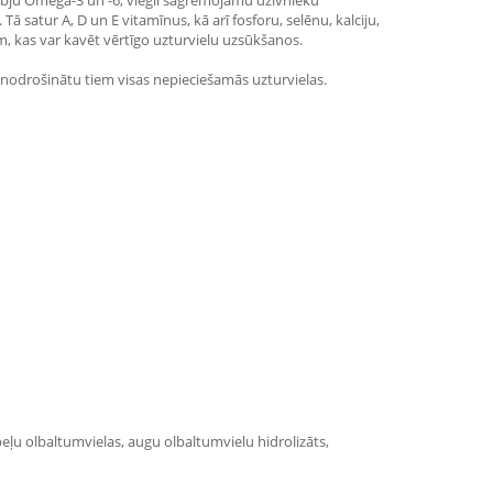
kābju Omega-3 un -6, viegli sagremojamu dzīvnieku
satur A, D un E vitamīnus, kā arī fosforu, selēnu, kalciju,
em, kas var kavēt vērtīgo uzturvielu uzsūkšanos.
n nodrošinātu tiem visas nepieciešamās uzturvielas.
upeļu olbaltumvielas, augu olbaltumvielu hidrolizāts,