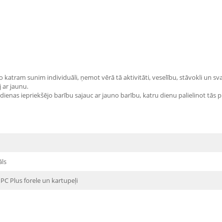
o katram sunim individuāli, ņemot vērā tā aktivitāti, veselību, stāvokli un 
 ar jaunu.
enas iepriekšējo barību sajauc ar jauno barību, katru dienu palielinot tās p
āls
PC Plus forele un kartupeļi