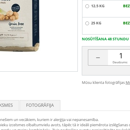
12.5 KG
BEZ
25 KG
BEZ
NOSŪTĪŠANA 48 STUNDU 
−
Daudzums:
Mūsu klienta fotogrāfijas
Mū
KSMES
FOTOGRĀFIJA
nešiem un vecākiem, kuriem ir alerģija vai nepanesamība.
eku izcelsmes olbaltumvielu avots, tāpēc tā ir ideāli piemērota izslēgšanas di