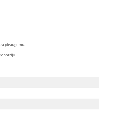
svara pieaugumu.
roporciju.