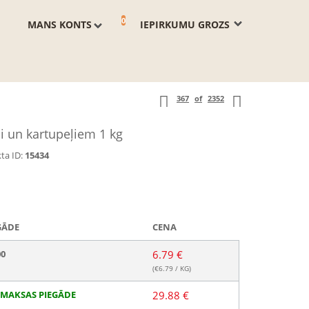
0
MANS KONTS
IEPIRKUMU GROZS
367
of
2352
i un kartupeļiem 1 kg
ta ID:
15434
GĀDE
CENA
00
6.79 €
(€
6.79
/ KG)
MAKSAS PIEGĀDE
29.88 €