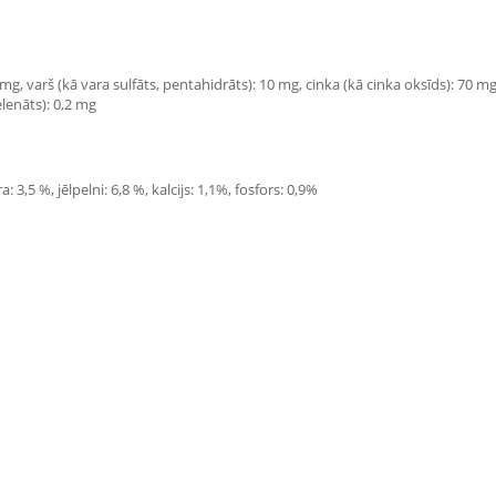
 mg, varš (kā vara sulfāts, pentahidrāts): 10 mg, cinka (kā cinka oksīds): 70 m
elenāts): 0,2 mg
 3,5 %, jēlpelni: 6,8 %, kalcijs: 1,1%, fosfors: 0,9%