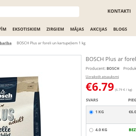
KONTAKTI
VĪM
EKSOTISKIEM
ZIRGIEM
MĀJAS
AKCIJAS
BLOGS
barība
BOSCH Plus ar foreli un kartupeļiem 1 kg
BOSCH Plus ar forel
Producent:
Produk
BOSCH
Uzrakstīt atsauksmi
€
6.79
(6.79 € / kg)
SVARS
PIE
1 KG
€6.
4.0 KG
BEZ