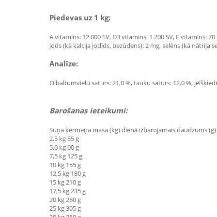
Piedevas uz 1 kg:
A vitamīns: 12 000 SV, D3 vitamīns: 1 200 SV, E vitamīns: 70
jods (kā kalcija jodīds, bezūdens): 2 mg, selēns (kā nātrija s
Analīze:
Olbaltumvielu saturs: 21,0 %, tauku saturs: 12,0 %, jēlšķiedra:
Barošanas ieteikumi:
Suņa ķermeņa masa (kg) dienā izbarojamais daudzums (g)
2,5 kg 55 g
5,0 kg 90 g
7,5 kg 125 g
10 kg 155 g
12,5 kg 180 g
15 kg 210 g
17,5 kg 235 g
20 kg 260 g
25 kg 305 g