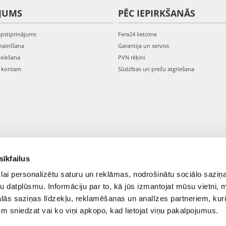
JUMS
PĒC IEPIRKŠANĀS
apstiprinājums
Fera24 lietotne
mainīšana
Garantija un serviss
veikšana
PVN rēķini
s kontam
Sūdzības un preču atgriešana
sīkfailus
lai personalizētu saturu un reklāmas, nodrošinātu sociālo saziņa
u datplūsmu. Informāciju par to, kā jūs izmantojat mūsu vietni, 
ās saziņas līdzekļu, reklamēšanas un analīzes partneriem, kuri
iem sniedzat vai ko viņi apkopo, kad lietojat viņu pakalpojumus.