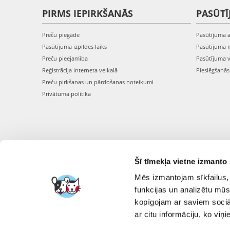
PIRMS IEPIRKŠANĀS
PASŪTĪ
Preču piegāde
Pasūtījuma 
Pasūtījuma izpildes laiks
Pasūtījuma 
Preču pieejamība
Pasūtījuma 
Reģistrācija interneta veikalā
Pieslēgšanā
Preču pirkšanas un pārdošanas noteikumi
Privātuma politika
Šī tīmekļa vietne izmanto 
Mēs izmantojam sīkfailus, 
funkcijas un analizētu mūs
kopīgojam ar saviem sociāl
ar citu informāciju, ko viņ