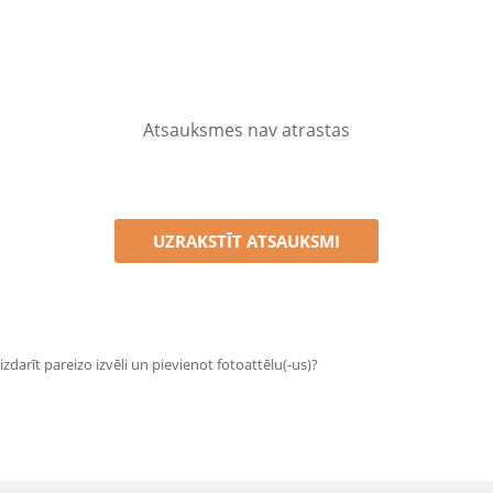
Atsauksmes nav atrastas
UZRAKSTĪT ATSAUKSMI
zdarīt pareizo izvēli un pievienot fotoattēlu(-us)?