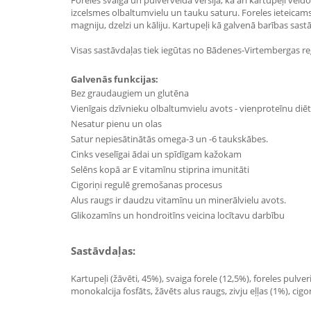
Foreles svaigā un pulverveida versijā, kā arī kartupeļi v
izcelsmes olbaltumvielu un tauku saturu. Foreles ieteicams
magniju, dzelzi un kāliju. Kartupeļi kā galvenā barības sas
Visas sastāvdaļas tiek iegūtas no Bādenes-Virtembergas reģ
Galvenās funkcijas:
Bez graudaugiem un glutēna
Vienīgais dzīvnieku olbaltumvielu avots - vienproteīnu diē
Nesatur pienu un olas
Satur nepiesātinātās omega-3 un -6 taukskābes.
Cinks veselīgai ādai un spīdīgam kažokam
Selēns kopā ar E vitamīnu stiprina imunitāti
Cigoriņi regulē gremošanas procesus
Alus raugs ir daudzu vitamīnu un minerālvielu avots.
Glikozamīns un hondroitīns veicina locītavu darbību
Sastāvdaļas:
Kartupeļi (žāvēti, 45%), svaiga forele (12,5%), foreles pulv
monokalcija fosfāts, žāvēts alus raugs, zivju eļļas (1%), cig