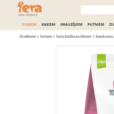
ZOO VEIKALS
SUŅIEM
KAĶIEM
GRAUZĒJIEM
PUTNIEM
ZI
Uz sākums
Suņiem
Suņu barība un kārumi
Sausā suņu 