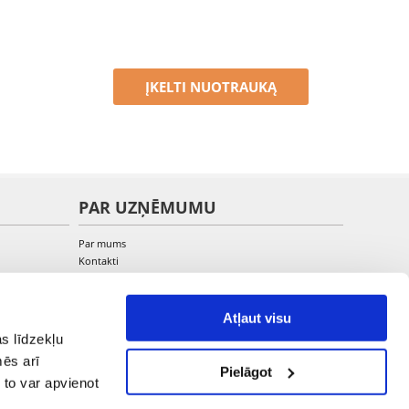
ĮKELTI NUOTRAUKĄ
PAR UZŅĒMUMU
Par mums
Kontakti
Atļaut visu
s līdzekļu
mēs arī
Pielāgot
 to var apvienot