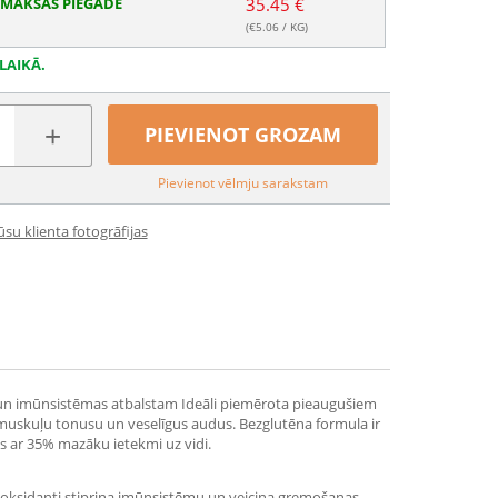
MAKSAS PIEGĀDE
35.45 €
(€
5.06
/ KG)
LAIKĀ.
+
PIEVIENOT GROZAM
Pievienot vēlmju sarakstam
su klienta fotogrāfijas
i un imūnsistēmas atbalstam Ideāli piemērota pieaugušiem
muskuļu tonusu un veselīgus audus. Bezglutēna formula ir
s ar 35% mazāku ietekmi uz vidi.
tioksidanti stiprina imūnsistēmu un veicina gremošanas