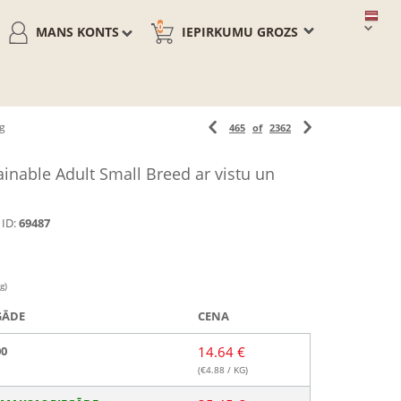
0
MANS KONTS
IEPIRKUMU GROZS
kg
465
of
2362
inable Adult Small Breed ar vistu un
ID:
69487
g)
GĀDE
CENA
00
14.64 €
(€
4.88
/ KG)