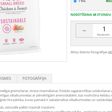
7 KG
BEZ
NOSŪTĪŠANA 48 STUNDU 
−
Daudzums:
Mūsu klienta fotogrāfijas
Mū
KSMES
FOTOGRĀFIJA
eselīgai gremošanai, stresa mazināšanai, fiziskās sagatavotības uzlabošana
rtīgas olbaltumvielas ar pilnvērtīgām aminoskābēm, kas nodrošina lielisku 
ski tīra pārtika, kuras pamatā ir sabalansētas olbaltumvielas un sastāvdaļa
jās, asinszāle palīdz mazināt trauksmi
stēmu un veicina gremošanas sistēmas veselībuImunitāte - probiotikas un an