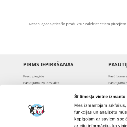
Nesen iegādājāties šo produktu? Palīdziet citiem pircējiem i
PIRMS IEPIRKŠANĀS
PASŪTĪ
Preču piegāde
Pasūtījuma 
Pasūtījuma izpildes laiks
Pasūtījuma 
Preču pieejamība
Pasūtījuma 
Reģistrācija interneta veikalā
Pieslēgšanā
Šī tīmekļa vietne izmanto 
Preču pirkšanas un pārdošanas noteikumi
Mēs izmantojam sīkfailus, 
Privātuma politika
funkcijas un analizētu mūs
kopīgojam ar saviem sociāl
ar citu informāciju, ko viņ