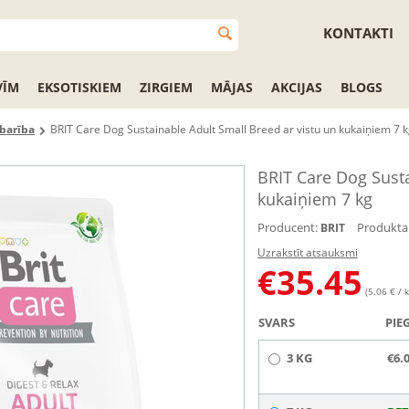
KONTAKTI
VĪM
EKSOTISKIEM
ZIRGIEM
MĀJAS
AKCIJAS
BLOGS
barība
BRIT Care Dog Sustainable Adult Small Breed ar vistu un kukaiņiem 7 
BRIT Care Dog Susta
kukaiņiem 7 kg
Producent:
Produkta 
BRIT
Uzrakstīt atsauksmi
€
35.45
(5.06 € / k
SVARS
PIE
3 KG
€6.