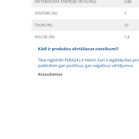
METABOLISKĀ ENERĢIJA (KCAL/KG):
3.86
FOSFORS (%):
1
TAUKI (%):
17
KALCIJS (%):
1.4
Kādi ir produktu vērtēšanas noteikumi?
Tikai reģistrēti FERA24.LV klienti, kuri ir iegādājušies
publicēsim gan pozitīvus, gan negatīvus vērtējumus.
Atsauksmes