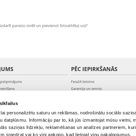
zdarīt pareizo izvēli un pievienot fotoattēlu(-us)?
JUMS
PĒC IEPIRKŠANĀS
apstiprinājums
Fera24 lietotne
mainīšana
Garantija un serviss
veikšana
PVN rēķini
s kontam
Sūdzības un preču atgriešana
sīkfailus
lai personalizētu saturu un reklāmas, nodrošinātu sociālo saziņa
u datplūsmu. Informāciju par to, kā jūs izmantojat mūsu vietni, 
ās saziņas līdzekļu, reklamēšanas un analīzes partneriem, kuri
iem sniedzat vai ko viņi apkopo, kad lietojat viņu pakalpojumus.