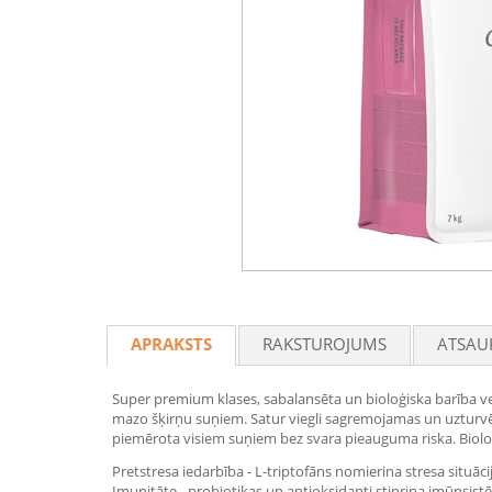
APRAKSTS
RAKSTUROJUMS
ATSAU
Super premium klases, sabalansēta un bioloģiska barība v
mazo šķirņu suņiem. Satur viegli sagremojamas un uzturvē
piemērota visiem suņiem bez svara pieauguma riska. Bioloģi
Pretstresa iedarbība - L-triptofāns nomierina stresa situāci
Imunitāte - probiotikas un antioksidanti stiprina imūnsi