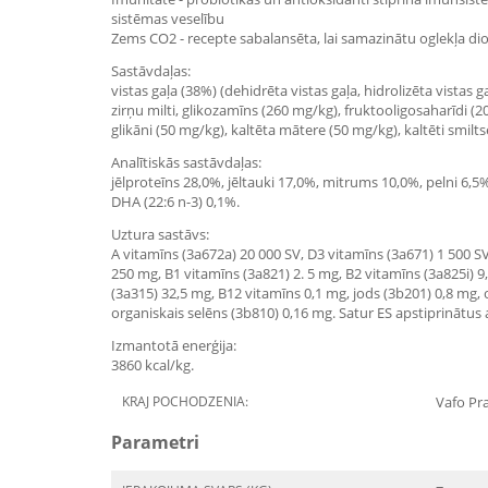
sistēmas veselību
Zems CO2 - recepte sabalansēta, lai samazinātu oglekļa dio
Sastāvdaļas:
vistas gaļa (38%) (dehidrēta vistas gaļa, hidrolizēta vistas
zirņu milti, glikozamīns (260 mg/kg), fruktooligosaharīdi 
glikāni (50 mg/kg), kaltēta mātere (50 mg/kg), kaltēti smilt
Analītiskās sastāvdaļas:
jēlproteīns 28,0%, jēltauki 17,0%, mitrums 10,0%, pelni 6,5
DHA (22:6 n-3) 0,1%.
Uztura sastāvs:
A vitamīns (3a672a) 20 000 SV, D3 vitamīns (3a671) 1 500 SV
250 mg, B1 vitamīns (3a821) 2. 5 mg, B2 vitamīns (3a825i) 9
(3a315) 32,5 mg, B12 vitamīns 0,1 mg, jods (3b201) 0,8 mg,
organiskais selēns (3b810) 0,16 mg. Satur ES apstiprinātus 
Izmantotā enerģija:
3860 kcal/kg.
KRAJ POCHODZENIA:
Vafo Pra
Parametri