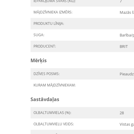
IEPAKOJUMA SVARS (KG):
7
MĀJDZĪVNIEKA IZMĒRS:
Mazās š
PRODUKTU LĪNIJA:
SUGA:
Barība/
PRODUCENT:
BRIT
Mērķis
DZĪVES POSMS:
Pieaudz
KURAM MĀJDZĪVNIEKAM:
Sastāvdaļas
OLBALTUMVIELAS (%):
28
OLBALTUMVIELU VEIDS:
Vistas g