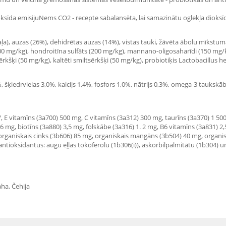
ksīda emisijuNems CO2 - recepte sabalansēta, lai samazinātu oglekļa dioksīd
 gaļa), auzas (26%), dehidrētas auzas (14%), vistas tauki, žāvēta ābolu mīkstum
(200 mg/kg), hondroitīna sulfāts (200 mg/kg), mannano-oligosaharīdi (150 mg/
sērkšķi (50 mg/kg), kaltēti smiltsērkšķi (50 mg/kg), probiotiķis Lactobacillus 
%, šķiedrvielas 3,0%, kalcijs 1,4%, fosfors 1,0%, nātrijs 0,3%, omega-3 tauks
, E vitamīns (3a700) 500 mg, C vitamīns (3a312) 300 mg, taurīns (3a370) 1 500
,6 mg, biotīns (3a880) 3,5 mg, folskābe (3a316) 1. 2 mg, B6 vitamīns (3a831) 
 organiskais cinks (3b606) 85 mg, organiskais mangāns (3b504) 40 mg, organis
antioksidantus: augu eļļas tokoferolu (1b306(i)), askorbilpalmitātu (1b304) 
ha, Čehija