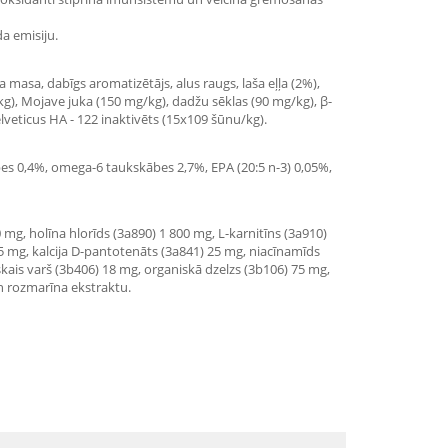
a emisiju.
a masa, dabīgs aromatizētājs, alus raugs, laša eļļa (2%),
kg), Mojave juka (150 mg/kg), dadžu sēklas (90 mg/kg), β-
helveticus HA - 122 inaktivēts (15x109 šūnu/kg).
kābes 0,4%, omega-6 taukskābes 2,7%, EPA (20:5 n-3) 0,05%,
 mg, holīna hlorīds (3a890) 1 800 mg, L-karnitīns (3a910)
2,5 mg, kalcija D-pantotenāts (3a841) 25 mg, niacīnamīds
kais varš (3b406) 18 mg, organiskā dzelzs (3b106) 75 mg,
un rozmarīna ekstraktu.