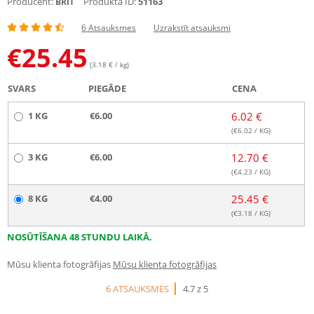
Producent:
Produkta ID:
51163
BRIT
6 Atsauksmes
Uzrakstīt atsauksmi
€
25.45
(3.18 € / kg)
SVARS
PIEGĀDE
CENA
1 KG
€6.00
6.02 €
(€
6.02
/ KG)
3 KG
€6.00
12.70 €
(€
4.23
/ KG)
8 KG
€4.00
25.45 €
(€
3.18
/ KG)
NOSŪTĪŠANA 48 STUNDU LAIKĀ.
Mūsu klienta fotogrāfijas
Mūsu klienta fotogrāfijas
6 ATSAUKSMES
4.7 z 5