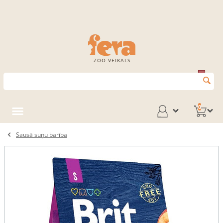
ZOO VEIKALS
0
Sausā suņu barība