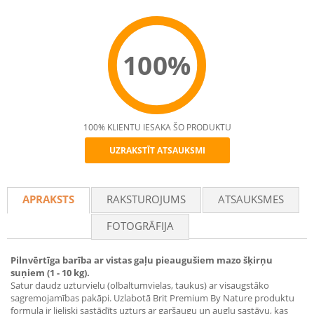
100%
100% KLIENTU IESAKA ŠO PRODUKTU
UZRAKSTĪT ATSAUKSMI
Recommend
APRAKSTS
RAKSTUROJUMS
ATSAUKSMES
FOTOGRĀFIJA
Pilnvērtīga barība ar vistas gaļu pieaugušiem mazo šķirņu
suņiem (1 - 10 kg).
Satur daudz uzturvielu (olbaltumvielas, taukus) ar visaugstāko
sagremojamības pakāpi. Uzlabotā Brit Premium By Nature produktu
formula ir lieliski sastādīts uzturs ar garšaugu un augļu sastāvu, kas