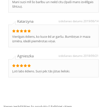
Mani suņi mīl šo barību un neēd citu (īpaši mans izvēlīgais
šihtzu).
Katarzyna
izdošanas datums 2019/06/14
Vienīgais ēdiens, ko kuce ēd ar garšu. Bumbiņas ir maza
izmēra, ideāli piemērotas viņai.
Agnieszka
izdošanas datums 2018/09/21
Ļoti labs ēdiens. Suņi pēc tās jūtas lieliski.
Nesen iegādājāties šo produktu? Palīdziet citiem