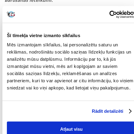
Barošanas ieteikumi:
suņa svars dienas deva (g)
1 kg 20g
3 kg 45g
5 kg 70g
7 kg 85g
Šī tīmekļa vietne izmanto sīkfailus
10 kg 120g
Mēs izmantojam sīkfailus, lai personalizētu saturu un
Var barot sausu vai samitrinātu ar remdenu ūdeni. Barojiet vairākās
reklāmas, nodrošinātu sociālo saziņas līdzekļu funkcijas un
vienādās porcijās visas dienas garumā. Ieteicamais dienas daudzums ir
norādīts uzturvērtības tabulā. Pirmo reizi barojot ar Brit Premium,
analizētu mūsu datplūsmu. Informāciju par to, kā jūs
izvēlieties mazāku daudzumu un sajauciet to ar iepriekšējo barību.
izmantojat mūsu vietni, mēs arī kopīgojam ar saviem
Pakāpeniski palieliniet Brit Premium saturu. Nodrošiniet, lai jūsu suns
sociālās saziņas līdzekļu, reklamēšanas un analīzes
vienmēr varētu dzert svaigu ūdeni.
partneriem, kuri to var apvienot ar citu informāciju, ko viņiem
KRAJ POCHODZENIA:
Vafo Praha, Čehija
sniedzat vai ko viņi apkopo, kad lietojat viņu pakalpojumus.
Parametri
IEPAKOJUMA SVARS
8
Rādīt detalizēti
(KG):
MĀJDZĪVNIEKA
Mazās šķirnes
Atļaut visu
IZMĒRS: