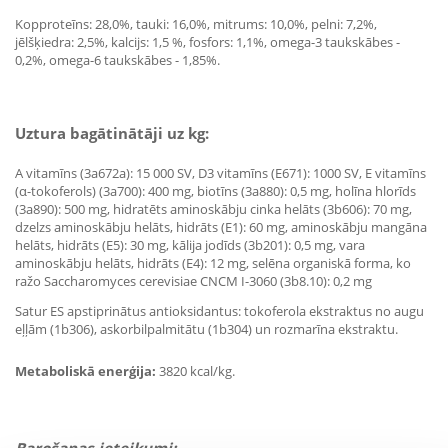
Kopproteīns: 28,0%, tauki: 16,0%, mitrums: 10,0%, pelni: 7,2%,
jēlšķiedra: 2,5%, kalcijs: 1,5 %, fosfors: 1,1%, omega-3 taukskābes -
0,2%, omega-6 taukskābes - 1,85%.
Uztura bagātinātāji uz kg:
A vitamīns (3a672a): 15 000 SV, D3 vitamīns (E671): 1000 SV, E vitamīns
(α-tokoferols) (3a700): 400 mg, biotīns (3a880): 0,5 mg, holīna hlorīds
(3a890): 500 mg, hidratēts aminoskābju cinka helāts (3b606): 70 mg,
dzelzs aminoskābju helāts, hidrāts (E1): 60 mg, aminoskābju mangāna
helāts, hidrāts (E5): 30 mg, kālija jodīds (3b201): 0,5 mg, vara
aminoskābju helāts, hidrāts (E4): 12 mg, selēna organiskā forma, ko
ražo Saccharomyces cerevisiae CNCM I-3060 (3b8.10): 0,2 mg
Satur ES apstiprinātus antioksidantus: tokoferola ekstraktus no augu
eļļām (1b306), askorbilpalmitātu (1b304) un rozmarīna ekstraktu.
Metaboliskā enerģija:
3820 kcal/kg.