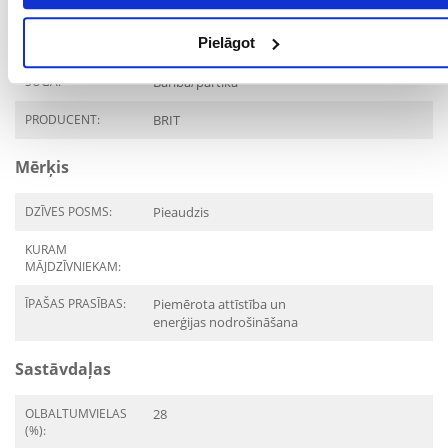
PRODUKTU LĪNIJA:
BRIT Premium By Nature
Pielāgot
Adult Small S
SUGA:
Barība/pārtika
PRODUCENT:
BRIT
Mērķis
DZĪVES POSMS:
Pieaudzis
KURAM
MĀJDZĪVNIEKAM:
ĪPAŠAS PRASĪBAS:
Piemērota attīstība un
enerģijas nodrošināšana
Sastāvdaļas
OLBALTUMVIELAS
28
(%):