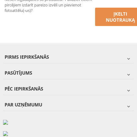
pircējiem izdarīt pareizo izvēli un pievienot
fotoattēlu(-us)?
ĮKELTI
NUOTRAUKĄ
PIRMS IEPIRKŠANĀS
PASŪTĪJUMS
PĒC IEPIRKŠANĀS
PAR UZŅĒMUMU