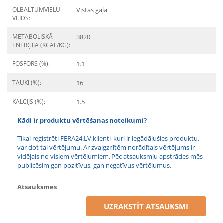
OLBALTUMVIELU
Vistas gaļa
VEIDS:
METABOLISKĀ
3820
ENERĢIJA (KCAL/KG):
FOSFORS (%):
1.1
TAUKI (%):
16
KALCIJS (%):
1.5
Kādi ir produktu vērtēšanas noteikumi?
Tikai reģistrēti FERA24.LV klienti, kuri ir iegādājušies produktu,
var dot tai vērtējumu. Ar zvaigznītēm norādītais vērtējums ir
vidējais no visiem vērtējumiem. Pēc atsauksmju apstrādes mēs
publicēsim gan pozitīvus, gan negatīvus vērtējumus.
Atsauksmes
UZRAKSTĪT ATSAUKSMI