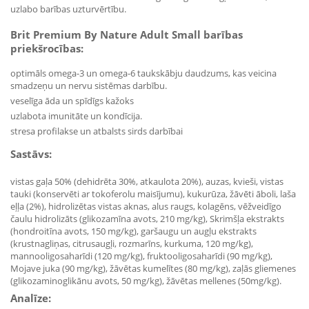
uzlabo barības uzturvērtību.
Brit Premium By Nature Adult Small barības
priekšrocības:
optimāls omega-3 un omega-6 taukskābju daudzums, kas veicina
smadzeņu un nervu sistēmas darbību.
veselīga āda un spīdīgs kažoks
uzlabota imunitāte un kondīcija.
stresa profilakse un atbalsts sirds darbībai
Sastāvs:
vistas gaļa 50% (dehidrēta 30%, atkaulota 20%), auzas, kvieši, vistas
tauki (konservēti ar tokoferolu maisījumu), kukurūza, žāvēti āboli, laša
eļļa (2%), hidrolizētas vistas aknas, alus raugs, kolagēns, vēžveidīgo
čaulu hidrolizāts (glikozamīna avots, 210 mg/kg), Skrimšļa ekstrakts
(hondroitīna avots, 150 mg/kg), garšaugu un augļu ekstrakts
(krustnagliņas, citrusaugļi, rozmarīns, kurkuma, 120 mg/kg),
mannooligosaharīdi (120 mg/kg), fruktooligosaharīdi (90 mg/kg),
Mojave juka (90 mg/kg), žāvētas kumelītes (80 mg/kg), zaļās gliemenes
(glikozaminoglikānu avots, 50 mg/kg), žāvētas mellenes (50mg/kg).
Analīze: