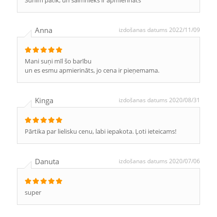
Sunim patīk, un saimnieks ir apmierināts
Anna
izdošanas datums 2022/11/09
Mani suņi mīl šo barību
un es esmu apmierināts, jo cena ir pieņemama.
Kinga
izdošanas datums 2020/08/31
Pārtika par lielisku cenu, labi iepakota. Ļoti ieteicams!
Danuta
izdošanas datums 2020/07/06
super