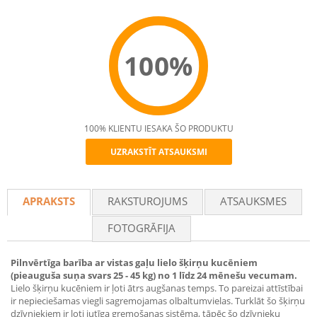
100%
100% KLIENTU IESAKA ŠO PRODUKTU
UZRAKSTĪT ATSAUKSMI
Recommend
APRAKSTS
RAKSTUROJUMS
ATSAUKSMES
FOTOGRĀFIJA
Pilnvērtīga barība ar vistas gaļu lielo šķirņu kucēniem
(pieauguša suņa svars 25 - 45 kg) no 1 līdz 24 mēnešu vecumam.
Lielo šķirņu kucēniem ir ļoti ātrs augšanas temps. To pareizai attīstībai
ir nepieciešamas viegli sagremojamas olbaltumvielas. Turklāt šo šķirņu
dzīvniekiem ir ļoti jutīga gremošanas sistēma, tāpēc šo dzīvnieku