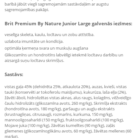
barībā jābūt viegli sagremojamām sastāvdaļām ar augstu
sagremojamības pakāpi.
Brit Premium By Nature Junior Large galvenās iezīmes:
veselīga skeleta, kaulu, locītavu un zobu attīstība.
uzlabota imunitāte un kondīcija.
optimāla ķermeņa svara un muskuļu augšana
Glikozamīns un hondroitīns labvēlīgi ietekmē locītavu darbību un
aizsargā suņu locītavu skrimšļus.
Sastāvs:
vistas gaļa 45% (dehidrēta 25%, atkaulota 20%), auzas, kvieši, vistas
tauki (konservēti ar tokoferolu maisījumu), kukurūza, laša eļļa (2%),
žāvēti āboli, hidrolizētas vistas aknas, alus raugs, kolagēns, vēžveidīgo
čaulu hidrolizāts (glikozamīna avots, 260 mg/kg), Skrimšļa ekstrakts
(hondroitīna avots, 180 mg/kg), garšaugu un augļu ekstrakts
(krustnagliņas, citrusaugļi, rozmarīns, kurkuma, 150 mg/kg),
mannooligosaharīdi (150 mg/kg), fruktooligosaharīdi (100 mg/kg),
Mojave juka (100 mg/kg), žāvētas kumelītes (90 mg/kg), zaļās
gliemenes (glikozamīnoglikānu avots, 60 mg/kg), žāvētas mellenes (60
mg/kg).