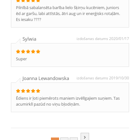
Pilnībā sabalansēta barība lielo šķirņu kucēniem, juniors
ēd ar garšu, labi attīstās, ātri aug un ir enerģisks rotaļām.
Es iesaku ????
Sylwia
izdošanas datums 2020/01/17
Super
Joanna Lewandowska
izdošanas datums 2019/10/30
Ēdiens ir ļoti piemērots maniem izvēlīgajiem suņiem. Tas
acumirklī pazūd no viņu bļodiņām.