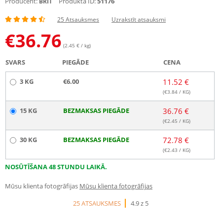
Producent:
Produkta ID:
51176
BRIT
25 Atsauksmes
Uzrakstīt atsauksmi
€
36.76
(2.45 € / kg)
SVARS
PIEGĀDE
CENA
3 KG
€6.00
11.52 €
(€
3.84
/ KG)
15 KG
BEZMAKSAS PIEGĀDE
36.76 €
(€
2.45
/ KG)
30 KG
BEZMAKSAS PIEGĀDE
72.78 €
(€
2.43
/ KG)
NOSŪTĪŠANA 48 STUNDU LAIKĀ.
Mūsu klienta fotogrāfijas
Mūsu klienta fotogrāfijas
25 ATSAUKSMES
4.9 z 5