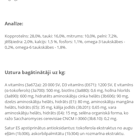
Analīze:
Kopproteīns: 28,0%, tauki: 16,0%, mitrums: 10,0%, pelni: 7,2%,
jēlšķiedra: 2,0%, kalcijs: 1,5 %, fosfors: 1,1%, omega-3 taukskābes -
0,2%, omega-6 taukskābes - 1,8%.
Uztura bagātinātāji uz kg:
A vitamīns (3a672a): 20 000 SV, D3 vitamīns (E671): 1200 SV, E vitamīns
(α-tokoferols) (3a700): 500 mg, biotīns (3a880): 0,6 mg, holīna hlorīds
(3a890): 600 mg, hidratēts aminoskābju cinka helāts (3b606): 90 mg,
dzelzs aminoskābju helāts, hidrāts (E1): 80 mg, aminoskābju mangāna
helāts, hidrāts (E5): 35 mg, kālija jodīds (3b201): 0,65 mg, vara
aminoskābju helāts, hidrāts (E4): 15 mg, selēna organiskā forma, ko
ražo Saccharomyces cerevisiae CNCM I-3060 (3b8.10): 0,2 mg.
Satur ES apstiprinātus antioksidantus: tokoferola ekstraktus no augu
eļļām (1b306), askorbilpalmitātu (1b304) un rozmarīna ekstraktu.