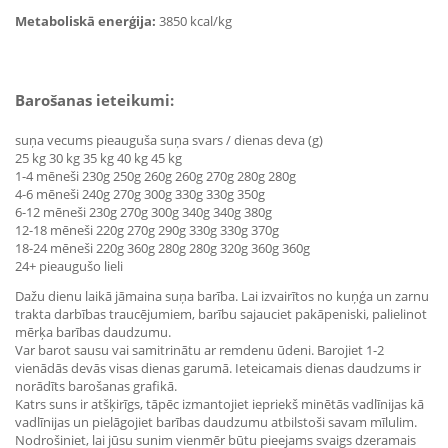
Metaboliskā enerģija:
3850 kcal/kg
Barošanas ieteikumi:
suņa vecums pieauguša suņa svars / dienas deva (g)
25 kg 30 kg 35 kg 40 kg 45 kg
1-4 mēneši 230g 250g 260g 260g 270g 280g 280g
4-6 mēneši 240g 270g 300g 330g 330g 350g
6-12 mēneši 230g 270g 300g 340g 340g 380g
12-18 mēneši 220g 270g 290g 330g 330g 370g
18-24 mēneši 220g 360g 280g 280g 320g 360g 360g
24+ pieaugušo lieli
Dažu dienu laikā jāmaina suņa barība. Lai izvairītos no kuņģa un zarnu
trakta darbības traucējumiem, barību sajauciet pakāpeniski, palielinot
mērķa barības daudzumu.
Var barot sausu vai samitrinātu ar remdenu ūdeni. Barojiet 1-2
vienādās devās visas dienas garumā. Ieteicamais dienas daudzums ir
norādīts barošanas grafikā.
Katrs suns ir atšķirīgs, tāpēc izmantojiet iepriekš minētās vadlīnijas kā
vadlīnijas un pielāgojiet barības daudzumu atbilstoši savam mīlulim.
Nodrošiniet, lai jūsu sunim vienmēr būtu pieejams svaigs dzeramais