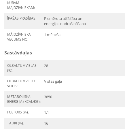
KURAM
MĀJDZĪVNIEKAM:
ĪPAŠAS PRASĪBAS:
Piemērota attīstība un
enerģijas nodrošināšana
MĀJDZĪVNIEKA
1 mēneša
VECUMS NO:
Sastāvdaļas
OLBALTUMVIELAS
28
(%):
OLBALTUMVIELU
Vistas gaļa
VEIDS:
METABOLISKĀ
3850
ENERĢIJA (KCAL/KG):
FOSFORS (%):
1.1
TAUKI (%):
16