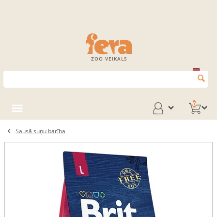
ZOO VEIKALS
0
Sausā suņu barība