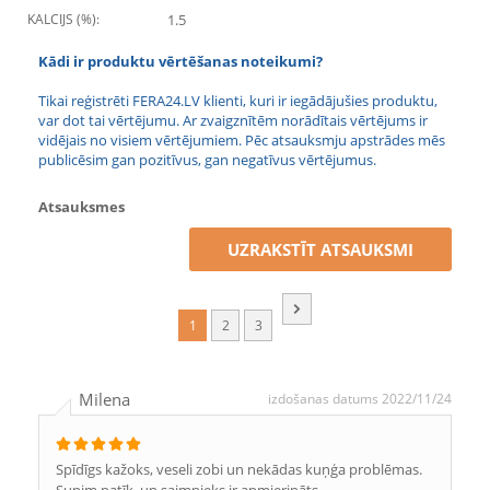
KALCIJS (%):
1.5
Kādi ir produktu vērtēšanas noteikumi?
Tikai reģistrēti FERA24.LV klienti, kuri ir iegādājušies produktu,
var dot tai vērtējumu. Ar zvaigznītēm norādītais vērtējums ir
vidējais no visiem vērtējumiem. Pēc atsauksmju apstrādes mēs
publicēsim gan pozitīvus, gan negatīvus vērtējumus.
Atsauksmes
UZRAKSTĪT ATSAUKSMI
1
2
3
Milena
izdošanas datums 2022/11/24
Spīdīgs kažoks, veseli zobi un nekādas kuņģa problēmas.