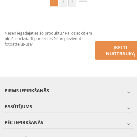
1
2
3
Nesen iegādājāties šo produktu? Palīdziet citiem
pircējiem izdarīt pareizo izvēli un pievienot
fotoattēlu(-us)?
ĮKELTI
NUOTRAUKĄ
PIRMS IEPIRKŠANĀS
PASŪTĪJUMS
PĒC IEPIRKŠANĀS