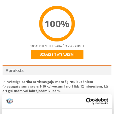
100%
100% KLIENTU IESAKA ŠO PRODUKTU
UZRAKSTĪT ATSAUKSMI
Recommend
Apraksts
Pilnvērtīga barība ar vistas gaļu mazo šķirņu kucēniem
(pieauguša suņa svars 1-10 kg) vecumā no 1 līdz 12 mēnešiem, kā
arī grūsnām vai laktējošām kucēm.
Barības recepte ir sabalansēta, tajā ir viegli sagremojamas sastāvdaļas,
kas īpaši atlasītas jutīgāko organismu vajadzībām un kucēnu augstajām
prasībām. Grūsnām kucēm Brit diēta labvēlīgi ietekmē augļa attīstību un
nodrošina tam visaugstāko aizsardzību. Ja barība tiek lietota pēc kucēnu
piedzimšanas, tā pozitīvi ietekmē mātes piena kvalitāti.