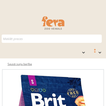
ZOO VEIKALS
0
Sausā suņu barība