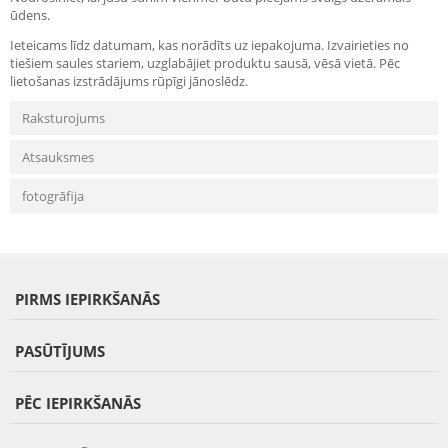
ūdens.
Ieteicams līdz datumam, kas norādīts uz iepakojuma. Izvairieties no
tiešiem saules stariem, uzglabājiet produktu sausā, vēsā vietā. Pēc
lietošanas izstrādājums rūpīgi jānoslēdz.
Raksturojums
Atsauksmes
fotogrāfija
PIRMS IEPIRKŠANĀS
PASŪTĪJUMS
PĒC IEPIRKŠANĀS