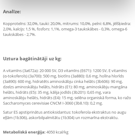
Analīze:
Kopproteīns: 32,0%, tauki: 20,0%, mitrums: 10,0%, pelni: 6,8%, jēlšķiedra:
2,0%, kalcijs: 1,5 %, fosfors: 1,1%, omega-3 taukskābes - 0,3%, omega-6
taukskābes - 2,7%.
Uztura bagātinātāji uz kg:
A vitamīns (3a672a): 20 000 SV, D3 vitamīns (E671): 1200 SV, E vitamīns
(α-tokoferols) (3a700): 500 mg, biotīns (3a880): 0,6 mg, holīna hlorīds
(3a890): 600 mg, hidratēts aminoskābju cinka helāts (3b606): 90 mg,
dzelzs aminoskābju helāts, hidrāts (E1): 80 mg, aminoskābju mangāna
helāts, hidrāts (E5): 35 mg, kālija jodīds (3b201): 0,65 mg, vara
aminoskābju helāts, hidrāts (E4): 15 mg, selēna organiskā forma, ko ražo
Saccharomyces cerevisiae CNCM I-3060 (3b8.10): 0,2 mg.
Satur ES apstiprinātus antioksidantus: tokoferola ekstraktus no augu
eļļām (1b306), askorbilpalmitātu (1b304) un rozmarīna ekstraktu.
Metaboliskā enerģija:
4050 kcal/kg