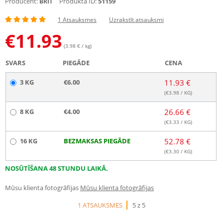
Producent:
Produkta ID:
51159
BRIT
1 Atsauksmes
Uzrakstīt atsauksmi
€
11.93
(3.98 € / kg)
SVARS
PIEGĀDE
CENA
3 KG
€6.00
11.93 €
(€
3.98
/ KG)
8 KG
€4.00
26.66 €
(€
3.33
/ KG)
16 KG
BEZMAKSAS PIEGĀDE
52.78 €
(€
3.30
/ KG)
NOSŪTĪŠANA 48 STUNDU LAIKĀ.
Mūsu klienta fotogrāfijas
Mūsu klienta fotogrāfijas
1 ATSAUKSMES
5 z 5