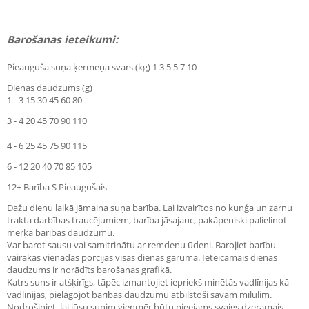
Barošanas ieteikumi:
Pieauguša suņa ķermeņa svars (kg) 1 3 5 5 7 10
Dienas daudzums (g)
1 - 3 15 30 45 60 80
3 - 4 20 45 70 90 110
4 - 6 25 45 75 90 115
6 - 12 20 40 70 85 105
12+ Barība S Pieaugušais
Dažu dienu laikā jāmaina suņa barība. Lai izvairītos no kuņģa un zarnu
trakta darbības traucējumiem, barība jāsajauc, pakāpeniski palielinot
mērķa barības daudzumu.
Var barot sausu vai samitrinātu ar remdenu ūdeni. Barojiet barību
vairākās vienādās porcijās visas dienas garumā. Ieteicamais dienas
daudzums ir norādīts barošanas grafikā.
Katrs suns ir atšķirīgs, tāpēc izmantojiet iepriekš minētās vadlīnijas kā
vadlīnijas, pielāgojot barības daudzumu atbilstoši savam mīlulim.
Nodrošiniet, lai jūsu sunim vienmēr būtu pieejams svaigs dzeramais