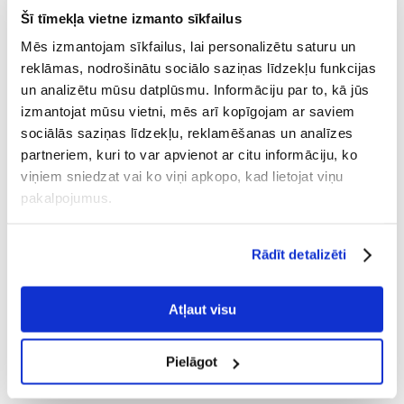
Šī tīmekļa vietne izmanto sīkfailus
Galvenās funkcijas:
Mēs izmantojam sīkfailus, lai personalizētu saturu un
augsts olbaltumvielu saturs, kas nodrošina pareizu augšanu jau no
reklāmas, nodrošinātu sociālo saziņas līdzekļu funkcijas
pirmajiem dzīvnieka dzīves mēnešiem.
un analizētu mūsu datplūsmu. Informāciju par to, kā jūs
olbaltumvielas palīdz attīstīt muskuļu audus
izmantojat mūsu vietni, mēs arī kopīgojam ar saviem
Omega-3 un Omega-6 nepiesātinātās skābes uzlabo ādas un kažoka
sociālās saziņas līdzekļu, reklamēšanas un analīzes
izskatu, palīdz stiprināt imunitāti un uzlabo mācīšanās spējas.
partneriem, kuri to var apvienot ar citu informāciju, ko
sausās barības granulas ir pielāgotas (forma, lielums un konsistence)
mazo šķirņu kucēnu košļāšanas spējām.
viņiem sniedzat vai ko viņi apkopo, kad lietojat viņu
pakalpojumus.
Sastāvs:
Vistas gaļa 55% (dehidrēta 30%, atkaulota 25%), vistas tauki (konservēti
Rādīt detalizēti
ar tokoferolu maisījumu), auzas, kvieši, laša eļļa (2%), kukurūza, žāvēti
āboli, hidrolizētas mājputnu aknas, alus raugs, kolagēns, vēžveidīgo
čaulu hidrolizāts (glikozamīna avots, 260 mg/kg), skrimšļa ekstrakts
Atļaut visu
(hondroitīna avots, 180 mg/kg), garšaugu un augļu ekstrakts
(krustnagliņas, citrusaugļi, rozmarīns, kurkuma, 150 mg/kg),
mannooligosaharīdi (150 mg/kg), fruktooligosaharīdi (100 mg/kg),
Pielāgot
Mojave juka (100 mg/kg), žāvētas kumelītes (90 mg/kg), zaļās gliemenes
(glikozamīnoglikānu avots, 60mg/kg), žāvētas mellenes (60mg/kg).