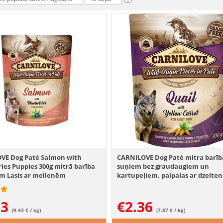
VE Dog Paté Salmon with
CARNILOVE Dog Paté mitra barīb
ies Puppies 300g mitrā barība
suņiem bez graudaugiem un
m Lasis ar mellenēm
kartupeļiem, paipalas ar dzelte
burkāniem 300g
83
€
2.36
(9.43 € / kg)
(7.87 € / kg)