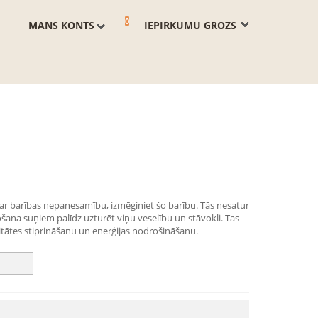
0
MANS KONTS
IEPIRKUMU GROZS
s ar barības nepanesamību, izmēģiniet šo barību. Tās nesatur
šana suņiem palīdz uzturēt viņu veselību un stāvokli. Tas
tātes stiprināšanu un enerģijas nodrošināšanu.