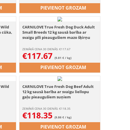
M
PIEVIENOT GROZAM
 Wild
CARNILOVE True Fresh Dog Duck Adult
a cūka,
Small Breeds 12 kg sausā barība ar
svaigu pīli pieaugušiem mazo šķirņu
suņiem
ZEMĀKĀ CENA 30 DIENĀS: €
117.67
€
117.67
(9.81 € / kg)
M
PIEVIENOT GROZAM
 Wild
CARNILOVE True Fresh Dog Beef Adult
12 kg sausā barība ar svaigu liellopu
gaļu pieaugušiem suņiem
ZEMĀKĀ CENA 30 DIENĀS: €
118.35
€
118.35
(9.86 € / kg)
M
PIEVIENOT GROZAM