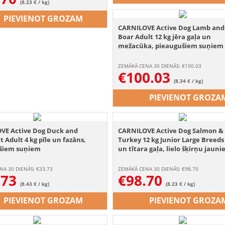
(8.23 € / kg)
PIEVIENOT GROZAM
CARNILOVE Active Dog Lamb and
Boar Adult 12 kg jēra gaļa un
mežacūka, pieaugušiem suņiem
ZEMĀKĀ CENA 30 DIENĀS: €
100.03
€
100.03
(8.34 € / kg)
PIEVIENOT GROZA
VE Active Dog Duck and
CARNILOVE Active Dog Salmon &
 Adult 4 kg pīle un fazāns,
Turkey 12 kg Junior Large Breeds
šiem suņiem
un tītara gaļa, lielo šķirņu jaun
NA 30 DIENĀS: €
33.73
ZEMĀKĀ CENA 30 DIENĀS: €
98.70
.73
€
98.70
(8.43 € / kg)
(8.23 € / kg)
PIEVIENOT GROZAM
PIEVIENOT GROZA