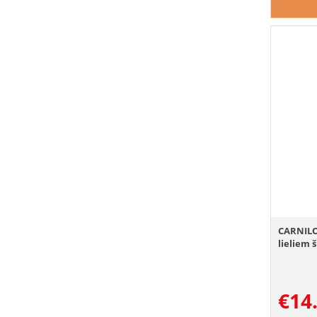
CARNILOV
lieliem 
€
14