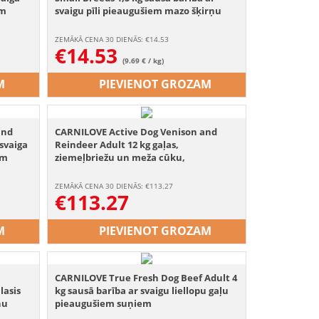
em
svaigu pīli pieaugušiem mazo šķirņu
suņiem
ZEMĀKĀ CENA 30 DIENĀS: €
14.53
€
14.53
(9.69 € / kg)
M
PIEVIENOT GROZAM
and
CARNILOVE Active Dog Venison and
 svaiga
Reindeer Adult 12 kg gaļas,
em
ziemeļbriežu un meža cūku,
pieaugušiem suņiem
ZEMĀKĀ CENA 30 DIENĀS: €
113.27
€
113.27
M
PIEVIENOT GROZAM
CARNILOVE True Fresh Dog Beef Adult 4
lasis
kg sausā barība ar svaigu liellopu gaļu
ņu
pieaugušiem suņiem