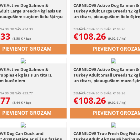
VE Active Dog Salmon &
CARNILOVE Active Dog Salmon &
dult Large Breeds 4 kg lasis un
Turkey Adult Large Breeds 12 kg l
pieaugušiem suņiem lielu šķirņu
un tītars, pieaugušiem lielo šķir
suņiem
NA 30 DIENĀS: €
34.33
ZEMĀKĀ CENA 30 DIENĀS: €
108.26
.33
€
108.26
(8.58 € / kg)
(9.02 € / kg)
PIEVIENOT GROZAM
PIEVIENOT GROZA
VE Active Dog Salmon &
CARNILOVE Active Dog Salmon &
uppies 4 kg lasis un tītars,
Turkey Adult Small Breeds 12 kg l
em kucēniem
un tītars, pieaugušiem mazo šķi
suņiem
NA 30 DIENĀS: €
33.77
ZEMĀKĀ CENA 30 DIENĀS: €
108.26
.77
€
108.26
(8.44 € / kg)
(9.02 € / kg)
PIEVIENOT GROZAM
PIEVIENOT GROZA
VE Dog Can Duck and
CARNILOVE True Fresh Dog Fish 
 400g pastēte ar pīli un fazānu
Turkey Adult 4 kg sausā barība s