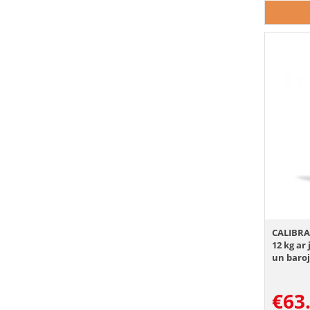
CALIBRA
12 kg ar
un bar
€
63