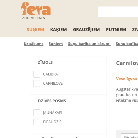
ZOO VEIKALS
SUŅIEM
KAĶIEM
GRAUZĒJIEM
PUTNIEM
ZI
Uz sākums
Suņiem
Suņu barība un kārumi
Suņu barība
Carnilo
ZĪMOLS
No items found matching the search
criteria
CALIBRA
Veselīgs su
CARNILOVE
Augstas kval
graudus un 
ietekmē vis
DZĪVES POSMS
No items found matching the search
criteria
JAUNĀKAIS
PIEAUDZIS
Kārtot p