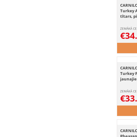
CARNILO
Turkey A
tītars, 
ZEMĀKĀ CE
€
34
CARNILO
Turkey P
jaunaji
ZEMĀKĀ CE
€
33
CARNILO
Pheasant