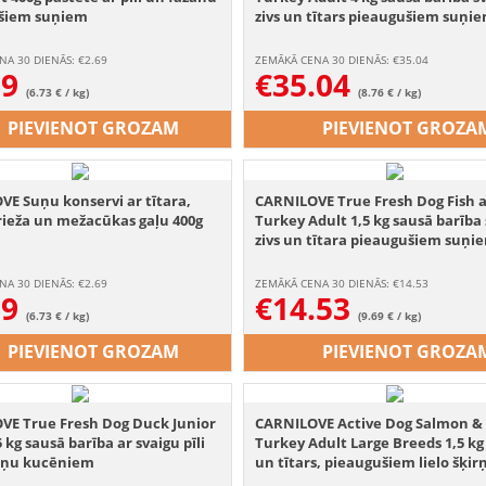
šiem suņiem
zivs un tītars pieaugušiem suņi
NA 30 DIENĀS: €
2.69
ZEMĀKĀ CENA 30 DIENĀS: €
35.04
69
€
35.04
(6.73 € / kg)
(8.76 € / kg)
PIEVIENOT GROZAM
PIEVIENOT GROZA
E Suņu konservi ar tītara,
CARNILOVE True Fresh Dog Fish 
rieža un mežacūkas gaļu 400g
Turkey Adult 1,5 kg sausā barība
zivs un tītara pieaugušiem suņi
NA 30 DIENĀS: €
2.69
ZEMĀKĀ CENA 30 DIENĀS: €
14.53
69
€
14.53
(6.73 € / kg)
(9.69 € / kg)
PIEVIENOT GROZAM
PIEVIENOT GROZA
VE True Fresh Dog Duck Junior
CARNILOVE Active Dog Salmon &
5 kg sausā barība ar svaigu pīli
Turkey Adult Large Breeds 1,5 kg 
irņu kucēniem
un tītars, pieaugušiem lielo šķir
suņiem