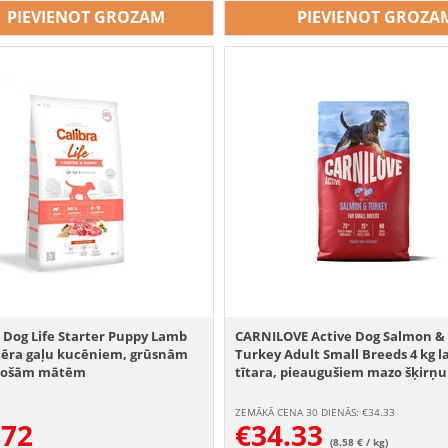
PIEVIENOT GROZAM
PIEVIENOT GROZA
 Dog Life Starter Puppy Lamb
CARNILOVE Active Dog Salmon &
 jēra gaļu kucēniem, grūsnām
Turkey Adult Small Breeds 4 kg l
ojošām mātēm
tītara, pieaugušiem mazo šķirņu
suņiem
ZEMĀKĀ CENA 30 DIENĀS: €
34.33
.72
€
34.33
(8.58 € / kg)