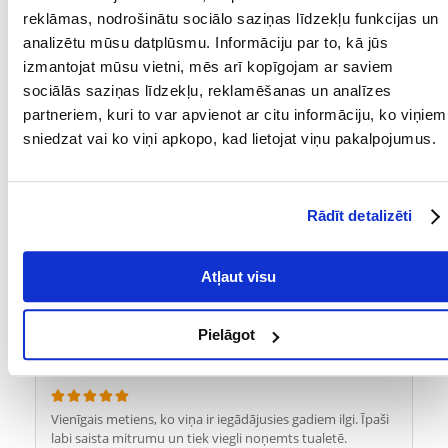
aromāti. Šie pakaiši gandrīz nemaz nerada putekļus un tas
reklāmas, nodrošinātu sociālo saziņas līdzekļu funkcijas un
ir svarīgi kaķiem. Pērku tos Fera24, jo tikai Fera24 piedāvā
vislabāko cenu. Paldies!
analizētu mūsu datplūsmu. Informāciju par to, kā jūs
izmantojat mūsu vietni, mēs arī kopīgojam ar saviem
sociālās saziņas līdzekļu, reklamēšanas un analīzes
Māra
izdošanas datums 2024/01/06
partneriem, kuri to var apvienot ar citu informāciju, ko viņiem
sniedzat vai ko viņi apkopo, kad lietojat viņu pakalpojumus.
Paldies, ļoti labi lietojam.
Rādīt detalizēti
Lasma
izdošanas datums 2023/02/25
Atļaut visu
Pašas labākās kaķu smiltis !!
Pielāgot
Lidia
izdošanas datums 2022/11/03
Vienīgais metiens, ko viņa ir iegādājusies gadiem ilgi. Īpaši
labi saista mitrumu un tiek viegli noņemts tualetē.