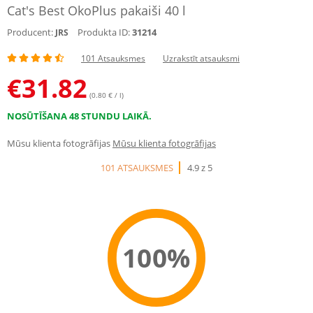
Cat's Best OkoPlus pakaiši 40 l
Producent:
Produkta ID:
31214
JRS
101 Atsauksmes
Uzrakstīt atsauksmi
€
31.82
(0.80 € / l)
NOSŪTĪŠANA 48 STUNDU LAIKĀ.
Mūsu klienta fotogrāfijas
Mūsu klienta fotogrāfijas
101 ATSAUKSMES
4.9 z 5
100%