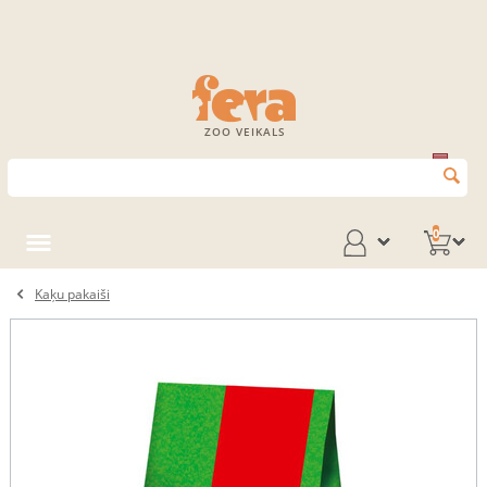
ZOO VEIKALS
0
Kaķu pakaiši