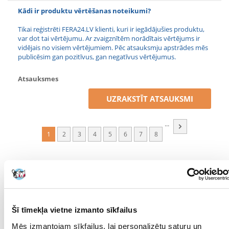
Kādi ir produktu vērtēšanas noteikumi?
Tikai reģistrēti FERA24.LV klienti, kuri ir iegādājušies produktu,
var dot tai vērtējumu. Ar zvaigznītēm norādītais vērtējums ir
vidējais no visiem vērtējumiem. Pēc atsauksmju apstrādes mēs
publicēsim gan pozitīvus, gan negatīvus vērtējumus.
Atsauksmes
UZRAKSTĪT ATSAUKSMI
...
1
2
3
4
5
6
7
8
Gunta
izdošanas datums 2025/07/11
Jau ilggadīgi lietoju šos pakaišus un maniem kaķiem tie ļoti
Šī tīmekļa vietne izmanto sīkfailus
patīk. Tie ir nedaudz cementējoši un ir viegli iztīrīt pēc
katra kaķa apmeklējuma. Regulāri tīrot nav nepatīkami
Mēs izmantojam sīkfailus, lai personalizētu saturu un