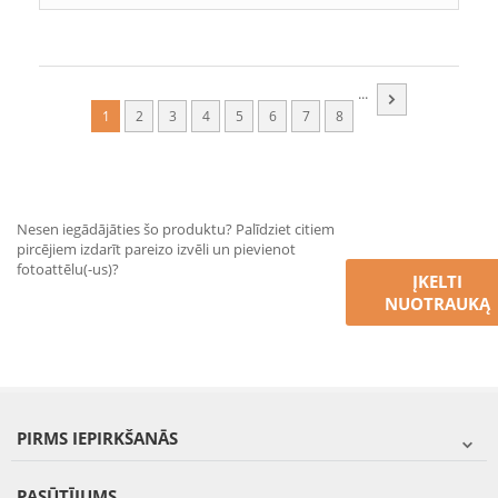
...
1
2
3
4
5
6
7
8
Nesen iegādājāties šo produktu? Palīdziet citiem
pircējiem izdarīt pareizo izvēli un pievienot
fotoattēlu(-us)?
ĮKELTI
NUOTRAUKĄ
PIRMS IEPIRKŠANĀS
PASŪTĪJUMS