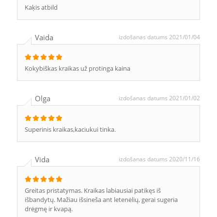
Kaķis atbild
Vaida
izdošanas datums 2021/01/04
Kokybiškas kraikas už protinga kaina
Olga
izdošanas datums 2021/01/02
Superinis kraikas,kaciukui tinka.
Vida
izdošanas datums 2020/11/16
Greitas pristatymas. Kraikas labiausiai patikęs iš
išbandytų. Mažiau išsineša ant letenėlių, gerai sugeria
drėgmę ir kvapą.