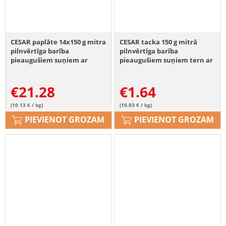
CESAR paplāte 14x150 g mitra
CESAR tacka 150 g mitrā
pilnvērtīga barība
pilnvērtīga barība
pieaugušiem suņiem ar
pieaugušiem suņiem tern ar
sulīgu liellopu gaļu un
maigu teļa un mājputnu
aknām
gaļu
€
21.28
€
1.64
(10.13 € / kg)
(10.93 € / kg)
PIEVIENOT GROZAM
PIEVIENOT GROZAM