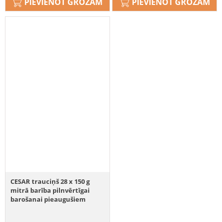
PIEVIENOT GROZAM
PIEVIENOT GROZAM
CESAR trauciņš 28 x 150 g
mitrā barība pilnvērtīgai
barošanai pieaugušiem
suņiem terīne ar maigu teļa
gaļu un putnu gaļu 14+14