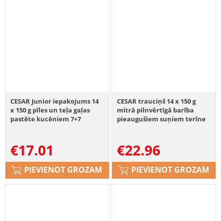
CESAR Junior iepakojums 14
CESAR trauciņš 14 x 150 g
x 150 g pīles un teļa gaļas
mitrā pilnvērtīgā barība
pastēte kucēniem 7+7
pieaugušiem suņiem terīne
BEZMAKSAS
ar maigu teļa gaļu un putnu
gaļu 7+7 BEZMAKSAS
€
17.01
€
22.96
PIEVIENOT GROZAM
PIEVIENOT GROZAM