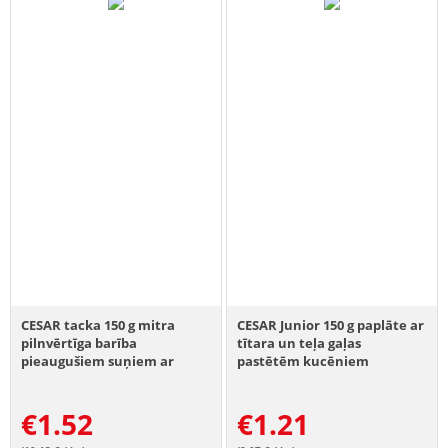
CESAR tacka 150 g mitra
CESAR Junior 150 g paplāte ar
pilnvērtīga barība
tītara un teļa gaļas
pieaugušiem suņiem ar
pastētēm kucēniem
sulīgu liellopu gaļu un
aknām
€
1.52
€
1.21