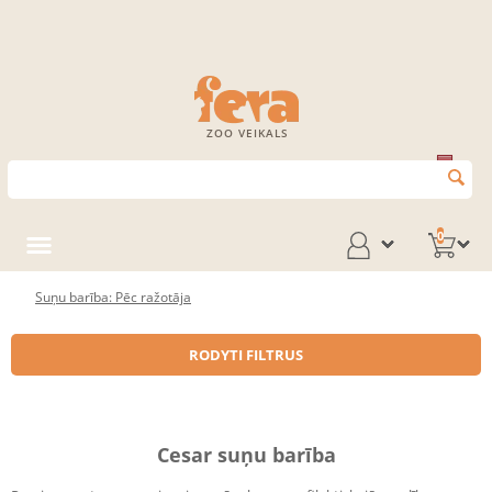
ZOO VEIKALS
0
Suņu barība: Pēc ražotāja
RODYTI FILTRUS
Cesar suņu barība