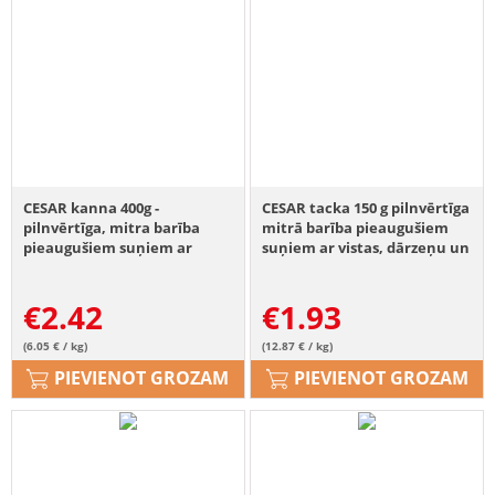
CESAR kanna 400g -
CESAR tacka 150 g pilnvērtīga
pilnvērtīga, mitra barība
mitrā barība pieaugušiem
pieaugušiem suņiem ar
suņiem ar vistas, dārzeņu un
vistas gaļu, batātu, zirņiem
pētersīļu mērci
un dzērvenēm
€
2.42
€
1.93
(6.05 € / kg)
(12.87 € / kg)
PIEVIENOT GROZAM
PIEVIENOT GROZAM