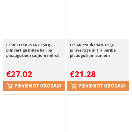
CESAR trauks 14 x 150 g –
CESAR trauks 14 x 150 g
pilnvērtīga mitrā barība
pilnvērtīga mitrā barība
pieaugušiem suņiem mērcē
pieaugušiem suņiem –
ar vistu, dārzeņiem un
terīne ar sulīgu liellopu gaļu
pētersīļiem 7+7 BEZMAKSAS
un aknām 7+7 BEZMAKSAS
€
27.02
€
21.28
PIEVIENOT GROZAM
PIEVIENOT GROZAM