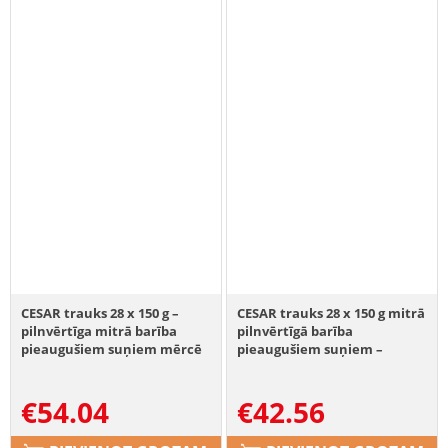
CESAR trauks 28 x 150 g –
CESAR trauks 28 x 150 g mitrā
pilnvērtīga mitrā barība
pilnvērtīgā barība
pieaugušiem suņiem mērcē
pieaugušiem suņiem –
ar vistu, dārzeņiem un
terīne ar sulīgu liellopu gaļu
pētersīļiem 14+14
un aknām 14+14 BEZMAKSAS
€
54.04
€
42.56
BEZMAKSAS