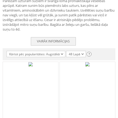
Pareizam uzturam suņiem ir svarīga loma profilaktiskajā veselības
aprūpē. Katram sunim būs piemērots labs uzturs, kas pilns ar
vitamīniem, aminoskābēm un dzīvnieku taukiem. Izvēlēties suņu barību
nav viegli, un tas kļūst vēl grūtāk, ja sunim patīk pārēsties vai viņš ir
izvēlīgs attiecībā uz ēšanu. Cesar ir atrisinājis pēdējo problēmu,
izstrādājot mitro suņu barību. Bagāta ar želeju un garšu, lielākā daļa
suņu to ēd.
VAIRĀK INFORMĀCIJAS
Kārtot pēc popularitātes: Augstākā
48 Lapā
?