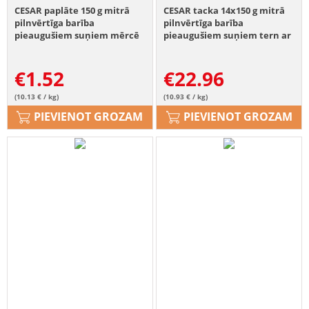
CESAR paplāte 150 g mitrā
CESAR tacka 14x150 g mitrā
pilnvērtīga barība
pilnvērtīga barība
pieaugušiem suņiem mērcē
pieaugušiem suņiem tern ar
ar maigu liellopu gaļu, tītaru
maigu teļa un mājputnu
gaļu un garšaugiem
gaļu
€
1.52
€
22.96
(10.13 € / kg)
(10.93 € / kg)
PIEVIENOT GROZAM
PIEVIENOT GROZAM