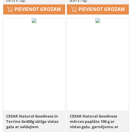
(10.13 € / kg)
(8.07 € / kg)
PIEVIENOT GROZAM
PIEVIENOT GROZAM
CESAR Natural Goodness in
CESAR Natural Goodness
Terrine 6x400g sātīga vistas
mērces paplāte 100 g ar
gaļa ar saldajiem
vistas gaļu, garnējumu ar
kartupeļiem, zirņiem un
kabačiem, ogām un