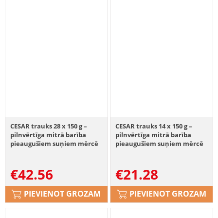
CESAR trauks 28 x 150 g –
CESAR trauks 14 x 150 g –
pilnvērtīga mitrā barība
pilnvērtīga mitrā barība
pieaugušiem suņiem mērcē
pieaugušiem suņiem mērcē
ar maigu liellopu gaļu, tītaru
ar maigu liellopu gaļu, tītaru
un garšaugiem 14+14
un garšaugiem – 7+7
€
42.56
€
21.28
BEZMAKSAS
BEZMAKSAS
PIEVIENOT GROZAM
PIEVIENOT GROZAM