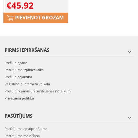
€
45.92
BEZMAKSAS
PIEVIENOT GROZAM
PIRMS IEPIRKŠANĀS
Preču piegāde
Pasūtījuma izpildes laiks
Preču pieejamība
Reģistrācija interneta veikalā
Preču pirkšanas un pārdošanas noteikumi
Privātuma politika
PASŪTĪJUMS
Pasūtījuma apstiprinājums
Pasūtījuma mainīšana