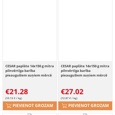
CESAR paplāte 14x150 g mitra
CESAR paplāte 14x150 g mitra
pilnvērtīga barība
pilnvērtīga barība
pieaugušiem suņiem mērcē
pieaugušiem suņiem mērcē
ar maigu liellopu gaļu, tītaru
ar vistas gaļu, dārzeņiem un
gaļu un garšaugiem
pētersīļiem
€
21.28
€
27.02
(10.13 € / kg)
(12.87 € / kg)
PIEVIENOT GROZAM
PIEVIENOT GROZAM