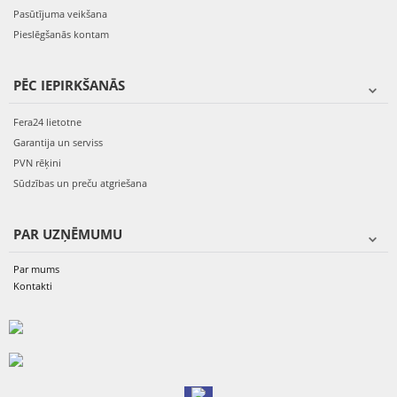
Pasūtījuma veikšana
Pieslēgšanās kontam
PĒC IEPIRKŠANĀS
Fera24 lietotne
Garantija un serviss
PVN rēķini
Sūdzības un preču atgriešana
PAR UZŅĒMUMU
Par mums
Kontakti