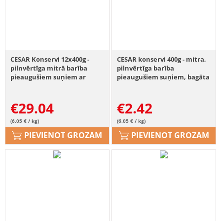
CESAR Konservi 12x400g -
CESAR konservi 400g - mitra,
pilnvērtīga mitrā barība
pilnvērtīga barība
pieaugušiem suņiem ar
pieaugušiem suņiem, bagāta
vistas gaļu, batātu, zirņiem
ar jēra gaļu, ar burkānu,
un dzērvenēm
kartupeļu un spinātu
€
29.04
€
2.42
piedevu.
(6.05 € / kg)
(6.05 € / kg)
PIEVIENOT GROZAM
PIEVIENOT GROZAM