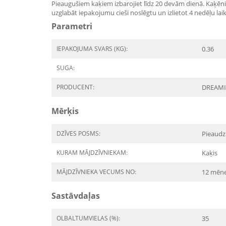
Pieaugušiem kaķiem izbarojiet līdz 20 devām dienā. Kaķēnie
uzglabāt iepakojumu cieši noslēgtu un izlietot 4 nedēļu 
Parametri
IEPAKOJUMA SVARS (KG):
0.36
SUGA:
PRODUCENT:
DREAMI
Mērķis
DZĪVES POSMS:
Pieaudz
KURAM MĀJDZĪVNIEKAM:
Kaķis
MĀJDZĪVNIEKA VECUMS NO:
12 mēn
Sastāvdaļas
OLBALTUMVIELAS (%):
35