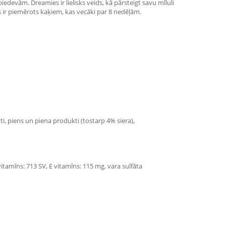
edevām. Dreamies ir lielisks veids, kā pārsteigt savu mīluli
s ir piemērots kaķiem, kas vecāki par 8 nedēļām.
i, piens un piena produkti (tostarp 4% siera),
vitamīns: 713 SV, E vitamīns: 115 mg, vara sulfāta