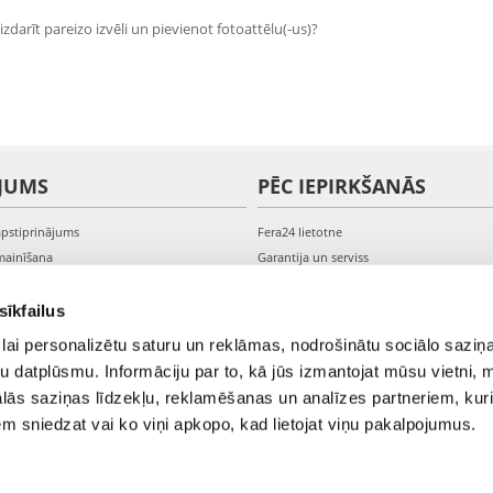
zdarīt pareizo izvēli un pievienot fotoattēlu(-us)?
JUMS
PĒC IEPIRKŠANĀS
apstiprinājums
Fera24 lietotne
mainīšana
Garantija un serviss
veikšana
PVN rēķini
s kontam
Sūdzības un preču atgriešana
sīkfailus
lai personalizētu saturu un reklāmas, nodrošinātu sociālo saziņa
u datplūsmu. Informāciju par to, kā jūs izmantojat mūsu vietni, 
ās saziņas līdzekļu, reklamēšanas un analīzes partneriem, kuri
iem sniedzat vai ko viņi apkopo, kad lietojat viņu pakalpojumus.
© 2021-2026 FERA24.LV.