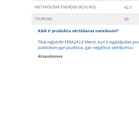
METABOLISKĀ ENERĢIJA (KCAL/KG):
42.5
TAUKI (%):
20
Kādi ir produktu vērtēšanas noteikumi?
Tikai reģistrēti FERA24.LV klienti, kuri ir iegādājušies
publicēsim gan pozitīvus, gan negatīvus vērtējumus.
Atsauksmes