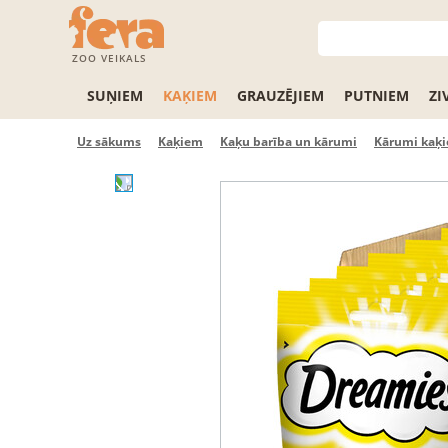
ZOO VEIKALS
SUŅIEM
KAĶIEM
GRAUZĒJIEM
PUTNIEM
ZI
Uz sākums
Kaķiem
Kaķu barība un kārumi
Kārumi kaķ