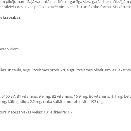
am pildījumam. Šajā variantā pastītēm ir garšīga siera garša, bez mākslīgām pi
erālvielu devu, kas palīdz uzturēt viņu veselību un fizisko formu. Šis kārum
iekšrocības:
erālvielām.
ļļas un tauki, augu izcelsmes produkti, augu izcelsmes olbaltumvielu ekstrakt
: 6460 SV, B1 vitamīns: 9,9 mg, B2 vitamīns: 16,9 mg, B6 vitamīns: 4,4 mg, D3 
g, kālija jodīds: 2,2 mg, cinka sulfāta monohidrāts: 193 mg.
rs: neorganiskās vielas: 10; jēlšķiedra: 1,7.