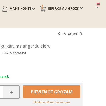
0
MANS KONTS
IEPIRKUMU GROZS
70
of
350
ķu kārums ar gardu sieru
dukta ID:
20008457
LAIKĀ.
+
PIEVIENOT GROZAM
Pievienot vēlmju sarakstam