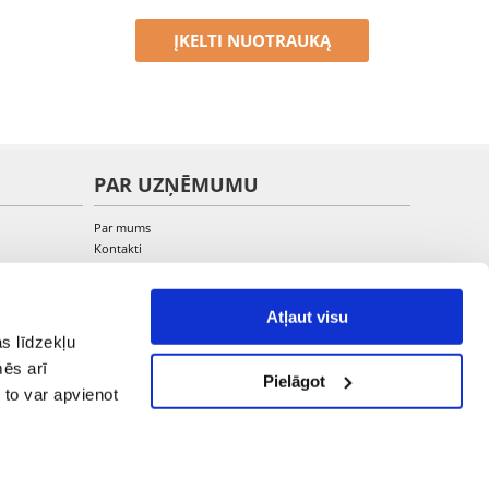
ĮKELTI NUOTRAUKĄ
PAR UZŅĒMUMU
Par mums
Kontakti
Atļaut visu
s līdzekļu
mēs arī
Pielāgot
 to var apvienot