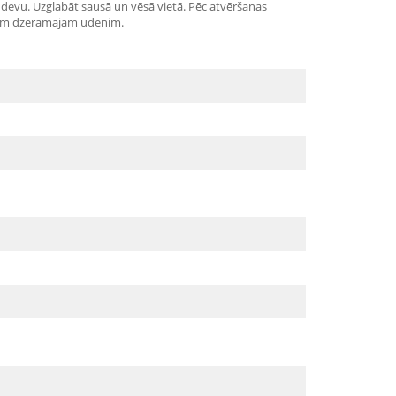
 devu. Uzglabāt sausā un vēsā vietā. Pēc atvēršanas
igam dzeramajam ūdenim.