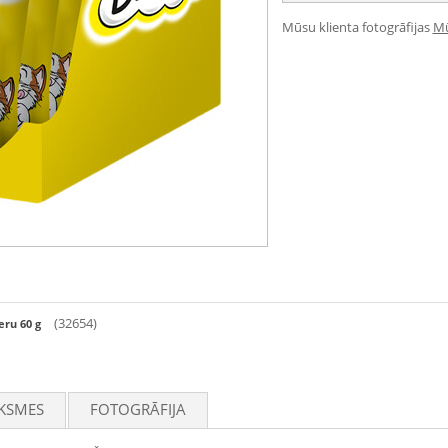
Mūsu klienta fotogrāfijas
Mū
(32654)
eru 60 g
KSMES
FOTOGRĀFIJA