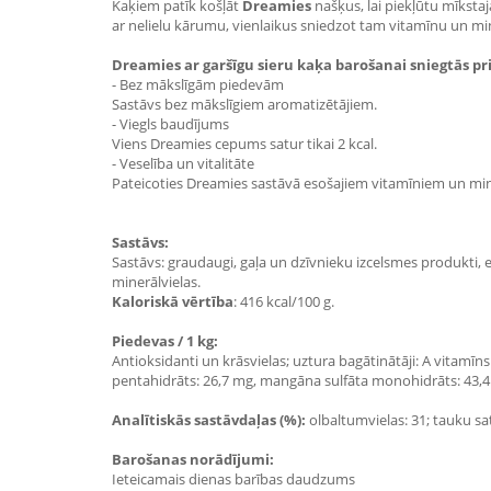
Kaķiem patīk košļāt
Dreamies
našķus, lai piekļūtu mīkstaj
ar nelielu kārumu, vienlaikus sniedzot tam vitamīnu un min
Dreamies ar garšīgu sieru kaķa barošanai sniegtās pr
- Bez mākslīgām piedevām
Sastāvs bez mākslīgiem aromatizētājiem.
- Viegls baudījums
Viens Dreamies cepums satur tikai 2 kcal.
- Veselība un vitalitāte
Pateicoties Dreamies sastāvā esošajiem vitamīniem un min
Sastāvs:
Sastāvs: graudaugi, gaļa un dzīvnieku izcelsmes produkti, e
minerālvielas.
Kaloriskā vērtība
: 416 kcal/100 g.
Piedevas / 1 kg:
Antioksidanti un krāsvielas; uztura bagātinātāji: A vitamīns
pentahidrāts: 26,7 mg, mangāna sulfāta monohidrāts: 43,4 m
Analītiskās sastāvdaļas (%):
olbaltumvielas: 31; tauku satu
Barošanas norādījumi:
Ieteicamais dienas barības daudzums