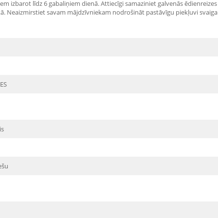
m izbarot līdz 6 gabaliņiem dienā. Attiecīgi samaziniet galvenās ēdienreizes
laikā. Neaizmirstiet savam mājdzīvniekam nodrošināt pastāvīgu piekļuvi sva
ES
is
ešu