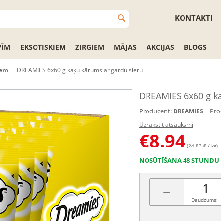
KONTAKTI
VĪM
EKSOTISKIEM
ZIRGIEM
MĀJAS
AKCIJAS
BLOGS
iem
DREAMIES 6x60 g kaķu kārums ar gardu sieru
DREAMIES 6x60 g ka
Producent:
Pro
DREAMIES
Uzrakstīt atsauksmi
€
8.94
(24.83 € / kg)
NOSŪTĪŠANA 48 STUNDU 
−
Daudzums: