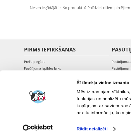
Nesen iegādājāties šo produktu? Palīdziet citiem pircējiem i
PIRMS IEPIRKŠANĀS
PASŪTĪ
Preču piegāde
Pasūtījuma 
Pasūtījuma izpildes laiks
Pasūtījuma 
Preču pieejamība
Pasūtījuma 
Reģistrācija interneta veikalā
Pieslēgšanā
Šī tīmekļa vietne izmanto 
Preču pirkšanas un pārdošanas noteikumi
Mēs izmantojam sīkfailus, 
Privātuma politika
funkcijas un analizētu mūs
kopīgojam ar saviem sociāl
ar citu informāciju, ko viņ
Rādīt detalizēti