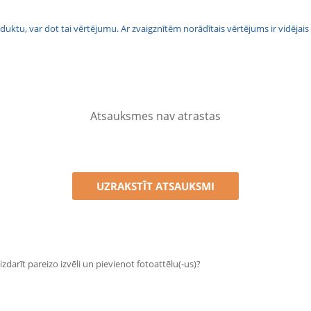
 produktu, var dot tai vērtējumu. Ar zvaigznītēm norādītais vērtējums ir vidē
Atsauksmes nav atrastas
UZRAKSTĪT ATSAUKSMI
zdarīt pareizo izvēli un pievienot fotoattēlu(-us)?