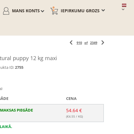
0
MANS KONTS
IEPIRKUMU GROZS
910
of
2349
ural puppy 12 kg maxi
ukta ID:
2755
g)
GĀDE
CENA
MAKSAS PIEGĀDE
54.64 €
(€
4.55
/ KG)
LAIKĀ.