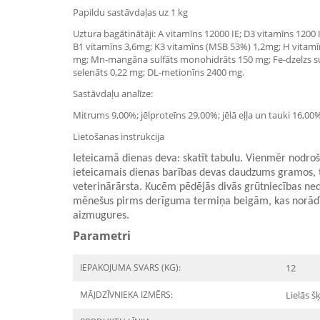
Papildu sastāvdaļas uz 1 kg
Uztura bagātinātāji: A vitamīns 12000 IE; D3 vitamīns 120
B1 vitamīns 3,6mg; K3 vitamīns (MSB 53%) 1,2mg; H vitamīn
mg; Mn-mangāna sulfāts monohidrāts 150 mg; Fe-dzelzs sulf
selenāts 0,22 mg; DL-metionīns 2400 mg.
Sastāvdaļu analīze:
Mitrums 9,00%; jēlproteīns 29,00%; jēlā eļļa un tauki 16,00%;
Lietošanas instrukcija
Ieteicamā dienas deva: skatīt tabulu. Vienmēr nodroši
ieteicamais dienas barības devas daudzums gramos, t
veterinārārsta. Kucēm pēdējās divās grūtniecības nedē
mēnešus pirms derīguma termiņa beigām, kas norādīts 
aizmugures.
Parametri
IEPAKOJUMA SVARS (KG):
12
MĀJDZĪVNIEKA IZMĒRS:
Lielās š