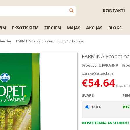
KONTAKTI
VĪM
EKSOTISKIEM
ZIRGIEM
MĀJAS
AKCIJAS
BLOGS
barība
FARMINA Ecopet natural puppy 12 kg maxi
FARMINA Ecopet nat
Producent:
Prod
FARMINA
Uzrakstīt atsauksmi
€
54.64
(4.55 € / k
SVARS
PIE
12 KG
BEZ
NOSŪTĪŠANA 48 STUNDU 