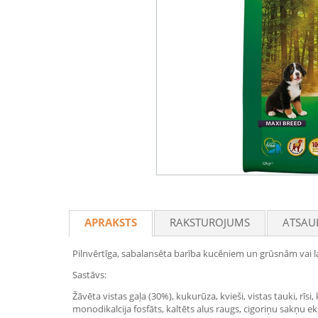
APRAKSTS
RAKSTUROJUMS
ATSAU
Pilnvērtīga, sabalansēta barība kucēniem un grūsnām vai 
Sastāvs:
Žāvēta vistas gaļa (30%), kukurūza, kvieši, vistas tauki, rīsi
monodikalcija fosfāts, kaltēts alus raugs, cigoriņu sakņu 