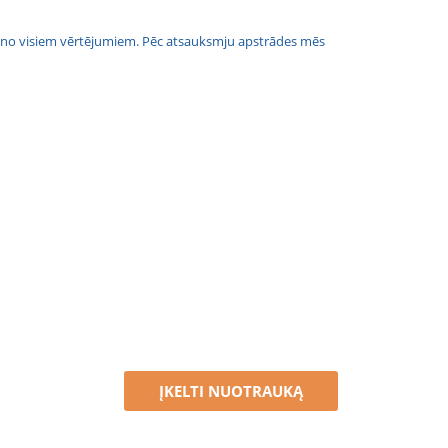
jais no visiem vērtējumiem. Pēc atsauksmju apstrādes mēs
ĮKELTI NUOTRAUKĄ