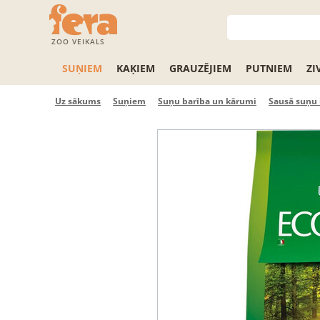
ZOO VEIKALS
SUŅIEM
KAĶIEM
GRAUZĒJIEM
PUTNIEM
ZI
Uz sākums
Suņiem
Suņu barība un kārumi
Sausā suņu 