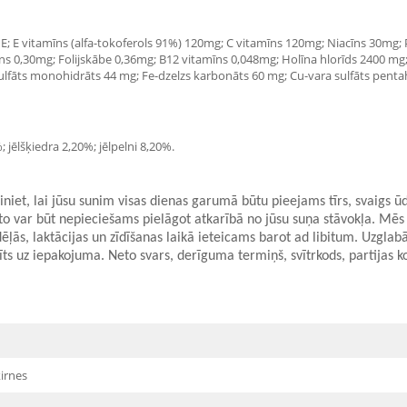
0 IE; E vitamīns (alfa-tokoferols 91%) 120mg; C vitamīns 120mg; Niacīns 30m
s 0,30mg; Folijskābe 0,36mg; B12 vitamīns 0,048mg; Holīna hlorīds 2400 mg;
āts monohidrāts 44 mg; Fe-dzelzs karbonāts 60 mg; Cu-vara sulfāts pentahid
 jēlšķiedra 2,20%; jēlpelni 8,20%.
niet, lai jūsu sunim visas dienas garumā būtu pieejams tīrs, svaigs ū
o var būt nepieciešams pielāgot atkarībā no jūsu suņa stāvokļa. Mēs
ļās, laktācijas un zīdīšanas laikā ieteicams barot ad libitum. Uzglabā
uz iepakojuma. Neto svars, derīguma termiņš, svītrkods, partijas ko
ķirnes