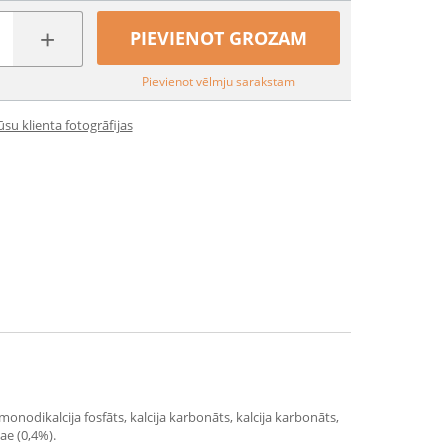
+
PIEVIENOT GROZAM
Pievienot vēlmju sarakstam
su klienta fotogrāfijas
, monodikalcija fosfāts, kalcija karbonāts, kalcija karbonāts,
ae (0,4%).