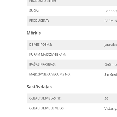
PRODUKTU LĪNIJA:
SUGA:
Barība/
PRODUCENT:
FARMI
Mērķis
DZĪVES POSMS:
Jaunāka
KURAM MĀJDZĪVNIEKAM:
ĪPAŠAS PRASĪBAS:
Grūtnie
MĀJDZĪVNIEKA VECUMS NO:
3 mēne
Sastāvdaļas
OLBALTUMVIELAS (%):
29
OLBALTUMVIELU VEIDS:
Vistas g