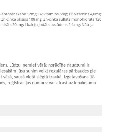
g; Pantotēnskābe 12mg; B2 vitamīns 6mg; B6 vitamīns 4,8mg;
 Zn-cinka oksīds 108 mg; Zn-cinka sulfāts monohidrāts 120
rāts 50 mg; I-kalcija jodāts bezūdens 2,4 mg; Nātrija
dens. Lūdzu, ņemiet vērā: norādītie daudzumi ir
 iesakām jūsu sunim veikt regulāras pārbaudes pie
t vēsā, sausā vietā slēgtā traukā. Izgatavošana 18
ds, reģistrācijas numurs: var atrast uz iepakojuma