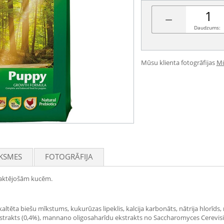
−
Daudzums:
Mūsu klienta fotogrāfijas
Mū
KSMES
FOTOGRĀFIJA
laktējošām kucēm.
, kaltēta biešu mīkstums, kukurūzas lipeklis, kalcija karbonāts, nātrija hlorīds
ekstrakts (0,4%), mannano oligosaharīdu ekstrakts no Saccharomyces Cerevisi