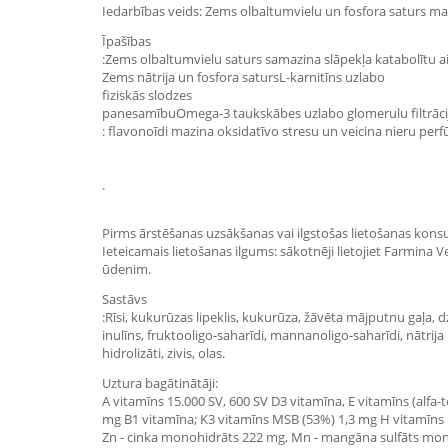
Iedarbības veids: Zems olbaltumvielu un fosfora saturs m
Īpašības
:Zems olbaltumvielu saturs samazina slāpekļa katabolītu aiz
Zems nātrija un fosfora satursL-karnitīns uzlabo
fiziskās slodzes
panesamībuOmega-3 taukskābes uzlabo glomerulu filtrāciju 
: flavonoīdi mazina oksidatīvo stresu un veicina nieru perfū
.
Pirms ārstēšanas uzsākšanas vai ilgstošas lietošanas konsul
Ieteicamais lietošanas ilgums: sākotnēji lietojiet Farmina 
ūdenim.
Sastāvs
:Rīsi, kukurūzas lipeklis, kukurūza, žāvēta mājputnu gaļa, dzī
inulīns, fruktooligo-saharīdi, mannanoligo-saharīdi, nātrija
hidrolizāti, zivis, olas.
Uztura bagātinātāji:
A vitamīns 15.000 SV, 600 SV D3 vitamīna, E vitamīns (alf
mg B1 vitamīna; K3 vitamīns MSB (53%) 1,3 mg H vitamīns 1,
Zn - cinka monohidrāts 222 mg, Mn - mangāna sulfāts monohi