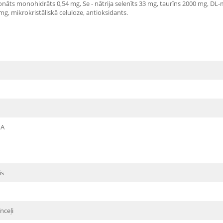
bonāts monohidrāts 0,54 mg, Se - nātrija selenīts 33 mg, taurīns 2000 mg, DL
 mg, mikrokristāliskā celuloze, antioksidants.
NA
is
īnceļi