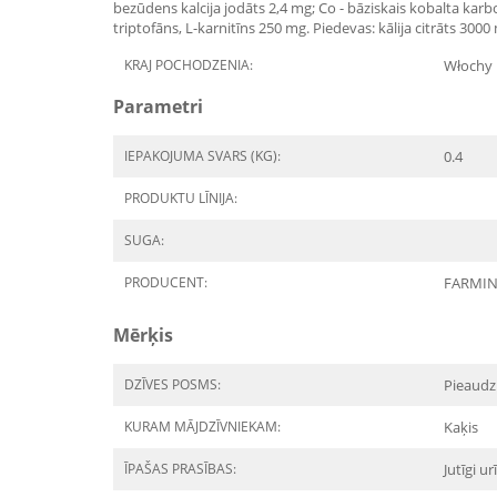
bezūdens kalcija jodāts 2,4 mg; Co - bāziskais kobalta kar
triptofāns, L-karnitīns 250 mg. Piedevas: kālija citrāts 3000
KRAJ POCHODZENIA:
Włochy
Parametri
IEPAKOJUMA SVARS (KG):
0.4
PRODUKTU LĪNIJA:
SUGA:
PRODUCENT:
FARMI
Mērķis
DZĪVES POSMS:
Pieaudz
KURAM MĀJDZĪVNIEKAM:
Kaķis
ĪPAŠAS PRASĪBAS:
Jutīgi ur