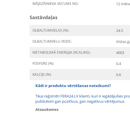
MĀJDZĪVNIEKA VECUMS NO:
12 mēn
Sastāvdaļas
OLBALTUMVIELAS (%):
24.5
OLBALTUMVIELU VEIDS:
Vistas g
METABOLISKĀ ENERĢIJA (KCAL/KG):
4003
FOSFORS (%):
0.4
KALCIJS (%):
0.6
Kādi ir produktu vērtēšanas noteikumi?
Tikai reģistrēti FERA24.LV klienti, kuri ir iegādājušies
publicēsim gan pozitīvus, gan negatīvus vērtējumus.
Atsauksmes