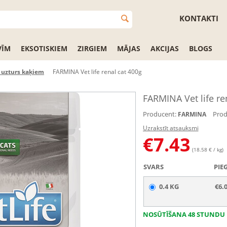
KONTAKTI
VĪM
EKSOTISKIEM
ZIRGIEM
MĀJAS
AKCIJAS
BLOGS
s uzturs kaķiem
FARMINA Vet life renal cat 400g
FARMINA Vet life re
Producent:
Prod
FARMINA
Uzrakstīt atsauksmi
€
7.43
(18.58 € / kg)
SVARS
PIE
0.4 KG
€6.
NOSŪTĪŠANA 48 STUNDU 