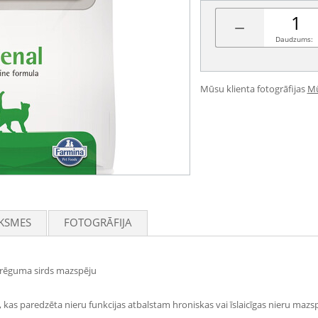
−
Daudzums:
Mūsu klienta fotogrāfijas
Mū
KSMES
FOTOGRĀFIJA
strēguma sirds mazspēju
m, kas paredzēta nieru funkcijas atbalstam hroniskas vai īslaicīgas nieru maz