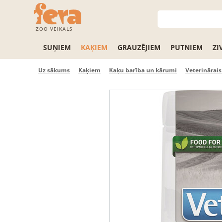
ZOO VEIKALS
SUŅIEM
KAĶIEM
GRAUZĒJIEM
PUTNIEM
ZI
Uz sākums
Kaķiem
Kaķu barība un kārumi
Veterinārai