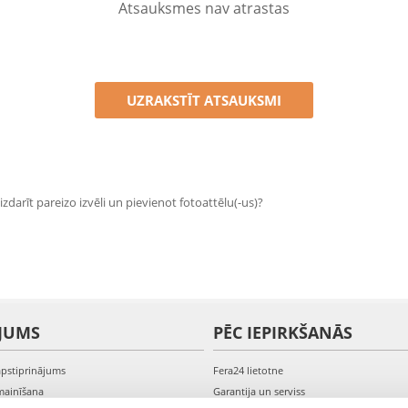
Atsauksmes nav atrastas
UZRAKSTĪT ATSAUKSMI
zdarīt pareizo izvēli un pievienot fotoattēlu(-us)?
JUMS
PĒC IEPIRKŠANĀS
apstiprinājums
Fera24 lietotne
mainīšana
Garantija un serviss