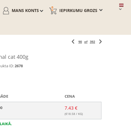
0
MANS KONTS
IEPIRKUMU GROZS
90
of
392
nal cat 400g
ukta ID:
2678
GĀDE
CENA
00
7.43 €
(€
18.58
/ KG)
LAIKĀ.