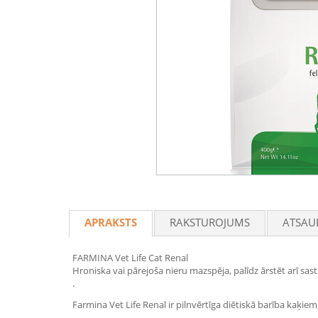
APRAKSTS
RAKSTUROJUMS
ATSAU
FARMINA Vet Life Cat Renal
Hroniska vai pārejoša nieru mazspēja, palīdz ārstēt arī sa
.
Farmina Vet Life Renal ir pilnvērtīga diētiskā barība kaķie