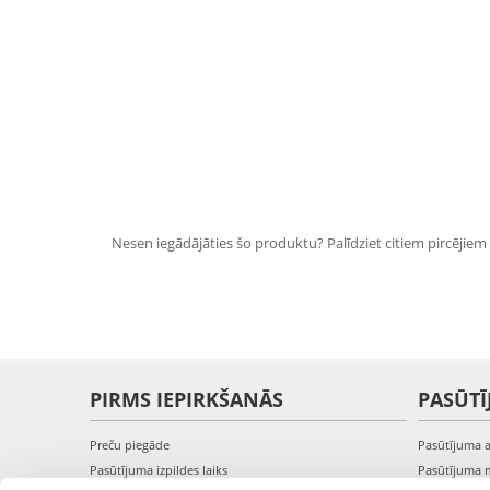
Nesen iegādājāties šo produktu? Palīdziet citiem pircējiem i
PIRMS IEPIRKŠANĀS
PASŪTĪ
Preču piegāde
Pasūtījuma 
Pasūtījuma izpildes laiks
Pasūtījuma 