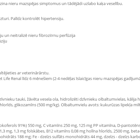
azina nieru mazspējas simptomus un tādējādi uzlabo kaķa veselību.
turi. Palīdz kontrolēt hipertensiju.
un neitralizē nieru fibroziIrnu perfūzija
ziju
tējieties ar veterinārārstu.
Vet Life Renal līdz 6 mēnešiem (2-4 nedēļas īslaicīgas nieru mazspējas gadīj
vnieku tauki, žāvēta vesela ola, hidrolizēti dzīvnieku olbaltumvielas, kālija hlor
 hlorīds, glikozamīns (500 mg/kg). Olbaltumvielu avots: kukurūzas lipekļa milti
a-tokoferols 91%) 550 mg, C vitamīns 250 mg, 125 mg PP vitamīna, D-pantotē
3 mg, 1,3 mg folskābes, B12 vitamīns 0,08 mg holīna hlorīds, 2500 mg, beta-k
drāts 188 mg; Fe - dzelzs sulfāts monohidrāts 44 mg, dzelzs - dzelzs karbon