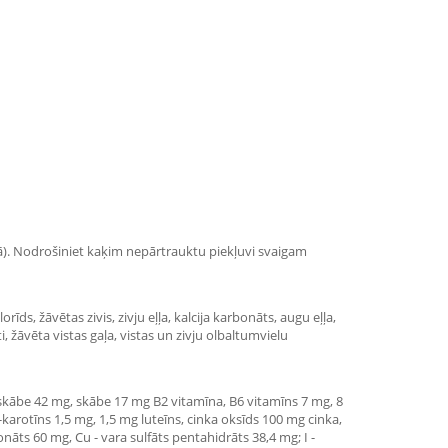
umā). Nodrošiniet kaķim nepārtrauktu piekļuvi svaigam
īds, žāvētas zivis, zivju eļļa, kalcija karbonāts, augu eļļa,
, žāvēta vistas gaļa, vistas un zivju olbaltumvielu
nskābe 42 mg, skābe 17 mg B2 vitamīna, B6 vitamīns 7 mg, 8
arotīns 1,5 mg, 1,5 mg luteīns, cinka oksīds 100 mg cinka,
āts 60 mg, Cu - vara sulfāts pentahidrāts 38,4 mg; I -