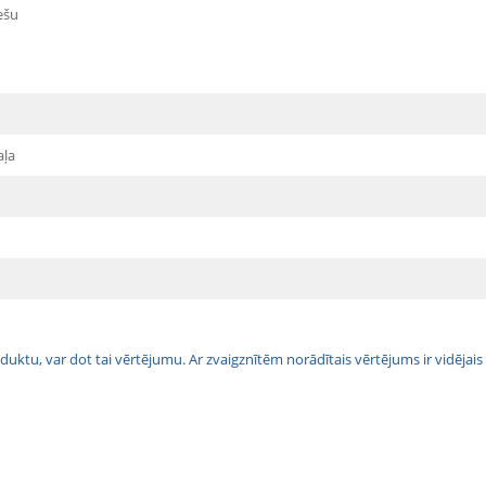
ešu
aļa
 produktu, var dot tai vērtējumu. Ar zvaigznītēm norādītais vērtējums ir vidē