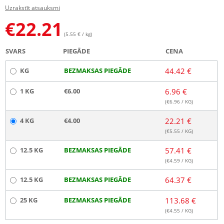
Uzrakstīt atsauksmi
€
22.21
(5.55 € / kg)
SVARS
PIEGĀDE
CENA
KG
BEZMAKSAS PIEGĀDE
44.42 €
1 KG
€6.00
6.96 €
(€
6.96
/ KG)
4 KG
€4.00
22.21 €
(€
5.55
/ KG)
12.5 KG
BEZMAKSAS PIEGĀDE
57.41 €
(€
4.59
/ KG)
12.5 KG
BEZMAKSAS PIEGĀDE
64.37 €
25 KG
BEZMAKSAS PIEGĀDE
113.68 €
(€
4.55
/ KG)