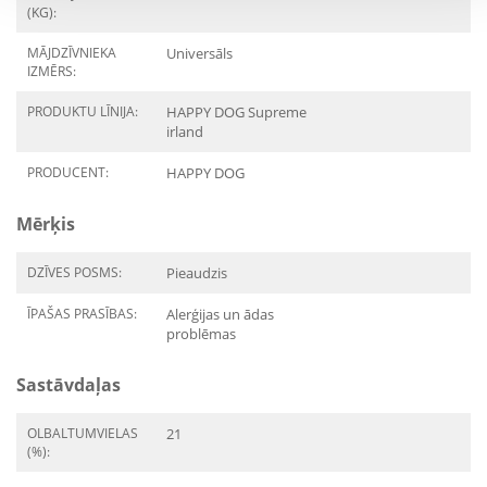
(KG):
MĀJDZĪVNIEKA
Universāls
IZMĒRS:
PRODUKTU LĪNIJA:
HAPPY DOG Supreme
irland
PRODUCENT:
HAPPY DOG
Mērķis
DZĪVES POSMS:
Pieaudzis
ĪPAŠAS PRASĪBAS:
Alerģijas un ādas
problēmas
Sastāvdaļas
OLBALTUMVIELAS
21
(%):