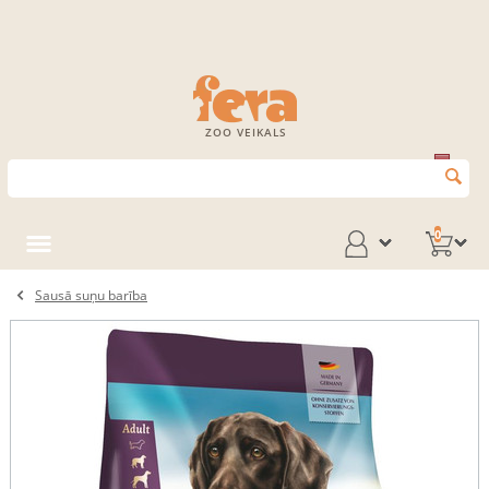
ZOO VEIKALS
0
Sausā suņu barība