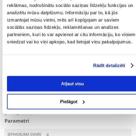
- biotīns: 500ug
reklāmas, nodrošinātu sociālo saziņas līdzekļu funkcijas un
- pantotēnskābe: 10 mg
analizētu mūsu datplūsmu. Informāciju par to, kā jūs
- niacīns: 45 mg
- folijskābe: 2 mg
izmantojat mūsu vietni, mēs arī kopīgojam ar saviem
- dzelzs: 110 mg
sociālās saziņas līdzekļu, reklamēšanas un analīzes
- vara: 10 mg
partneriem, kuri to var apvienot ar citu informāciju, ko viņiem
- cinka: 135 mg
- mangāns: 25 mg
sniedzat vai ko viņi apkopo, kad lietojat viņu pakalpojumus.
- jodu: 2mg
- selēns: 0,15 mg
Saturs:
Rādīt detalizēti
Mieži, laša milti (11%), truša milti (10%), auzu milti (7,5%), mājputnu
tauki, kartupeļu milti (2,5%), dikalcija fosfāts, cukurs, aknu hidrolizāts,
Atļaut visu
ābolu izspaidas (kaltētas) (1%), olu pulveris, nātrija hlorīds, raugs
(kaltēts), kālija hlorīds, Jūras aļģes (kaltētas), linsēklas (0,2%), mieži
(fermentēti) (0,2%), gliemju gaļa (kaltēta) (0,05%), Yucca Schidigera,
Pielāgot
artišoki, pienene, ingvers, bērzu lapas, nātres, salvija, koriandrs,
rozmarīns, timiāns, lakricas sakne, kumelīte, brūklene, avenes (kopā
garšaugi 0,16%).
Parametri
IEPAKOJUMA SVARS
4