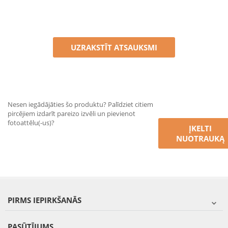
UZRAKSTĪT ATSAUKSMI
Nesen iegādājāties šo produktu? Palīdziet citiem
pircējiem izdarīt pareizo izvēli un pievienot
fotoattēlu(-us)?
ĮKELTI
NUOTRAUKĄ
PIRMS IEPIRKŠANĀS
PASŪTĪJUMS