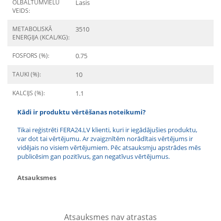
OLBALTUMVIELU
Lasis
VEIDS:
METABOLISKĀ
3510
ENERĢIJA (KCAL/KG):
FOSFORS (%):
0.75
TAUKI (%):
10
KALCIJS (%):
1.1
Kādi ir produktu vērtēšanas noteikumi?
Tikai reģistrēti FERA24.LV klienti, kuri ir iegādājušies produktu,
var dot tai vērtējumu. Ar zvaigznītēm norādītais vērtējums ir
vidējais no visiem vērtējumiem. Pēc atsauksmju apstrādes mēs
publicēsim gan pozitīvus, gan negatīvus vērtējumus.
Atsauksmes
Atsauksmes nav atrastas