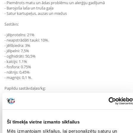
- Piemērots matu un ādas problēmu un alerģiju gadījumā
- Barojoša laša un truša gaļa
- Satur kartupeļus, auzas un miežus
Sastāvs:
- jēlproteīns: 21%
- neapstrādāti tauki: 10%.
- jēlšķiedra: 3%
- jēlpelni: 7,5%
- ogļhidrāti: 50,5%
- kalcijs: 1.1%
- fosfora: 0.75%
- nātrijs: 0,45%
- magnijs: 0,1 %.
Papildu sastāvdaļas/kg:
- A vitamīns: 15000I.E.
- D3 vitamīns: 1500 I.E.
- E vitamīns: 100 mg
- B1 vitamīns: 5 mg
- B2 vitamīns: 5 mg
Šī tīmekļa vietne izmanto sīkfailus
- B6 vitamīns: 4 mg
- B12 vitamīns: 70ug
Mēs izmantojam sīkfailus, lai personalizētu saturu un