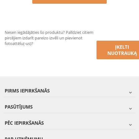
Nesen iegādājāties šo produktu? Palīdziet citiem
pircējiem izdarīt pareizo izvēli un pievienot
fotoattēlu(-us)?
ĮKELTI
NUOTRAUKĄ
PIRMS IEPIRKŠANĀS
PASŪTĪJUMS
PĒC IEPIRKŠANĀS