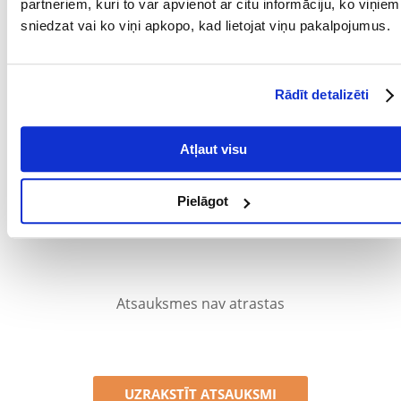
partneriem, kuri to var apvienot ar citu informāciju, ko viņiem
Krāsa: pelēka
sniedzat vai ko viņi apkopo, kad lietojat viņu pakalpojumus.
Parametri
PRODUCENT:
TRIXIE
Rādīt detalizēti
Kādi ir produktu vērtēšanas noteikumi?
Tikai reģistrēti FERA24.LV klienti, kuri ir iegādājušies produktu,
Atļaut visu
var dot tai vērtējumu. Ar zvaigznītēm norādītais vērtējums ir
vidējais no visiem vērtējumiem. Pēc atsauksmju apstrādes mēs
publicēsim gan pozitīvus, gan negatīvus vērtējumus.
Pielāgot
Atsauksmes
Atsauksmes nav atrastas
UZRAKSTĪT ATSAUKSMI