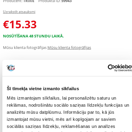
Producent:
Produkta ID:
59943
TRIXIE
Uzrakstīt atsauksmi
€
15.33
NOSŪTĪŠANA 48 STUNDU LAIKĀ.
Mūsu klienta fotogrāfijas
Mūsu klienta fotogrāfijas
APRAKSTS
RAKSTUROJUMS
ATSAUKSMES
FOTOGRĀFIJA
Šī tīmekļa vietne izmanto sīkfailus
Speciāli izstrādāts lieliem kaķiem
Mēs izmantojam sīkfailus, lai personalizētu saturu un
-Rotaļlieta ar bišu šūnām līdzīgiem iedobumiem
-var izmantot sausai pārtikai
reklāmas, nodrošinātu sociālo saziņas līdzekļu funkcijas un
-sausai pārtikai
analizētu mūsu datplūsmu. Informāciju par to, kā jūs
-kaķiem, kas vecāki par 3 mēnešiem
izmantojat mūsu vietni, mēs arī kopīgojam ar saviem
-neslīd, pateicoties gumijas pamatnei
-izgatavots no plastmasas
sociālās saziņas līdzekļu, reklamēšanas un analīzes
Izmēri: ø 35 cm