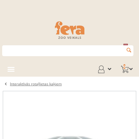
ZOO VEIKALS
0
Interaktīvās rotaļlietas kaķiem