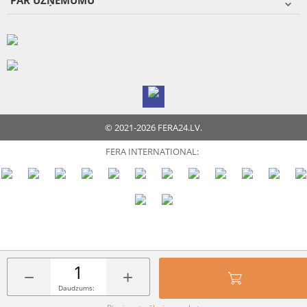
PAR UZŅĒMUMU
© 2021-2026 FERA24.LV.
FERA INTERNATIONAL:
−
+
Daudzums: