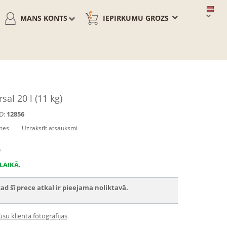
0
MANS KONTS
IEPIRKUMU GROZS
sal 20 l (11 kg)
D:
12856
mes
Uzrakstīt atsauksmi
)
LAIKĀ.
ad šī prece atkal ir pieejama noliktavā.
su klienta fotogrāfijas