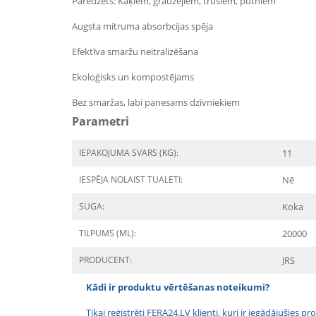
Paredzēts: Kaķiem, grauzējiem, trušiem, putniem
Augsta mitruma absorbcijas spēja
Efektīva smaržu neitralizēšana
Ekoloģisks un kompostējams
Bez smaržas, labi panesams dzīvniekiem
Parametri
IEPAKOJUMA SVARS (KG):
11
IESPĒJA NOLAIST TUALETI:
Nē
SUGA:
Koka
TILPUMS (ML):
20000
PRODUCENT:
JRS
Kādi ir produktu vērtēšanas noteikumi?
Tikai reģistrēti FERA24.LV klienti, kuri ir iegādājušies