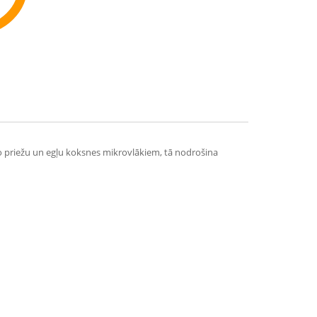
ommend
 no priežu un egļu koksnes mikrovlākiem, tā nodrošina