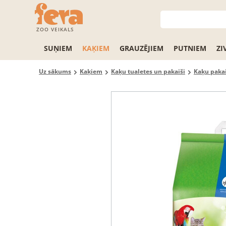
ZOO VEIKALS
SUŅIEM
KAĶIEM
GRAUZĒJIEM
PUTNIEM
ZI
Uz sākums
Kaķiem
Kaķu tualetes un pakaiši
Kaķu pakai