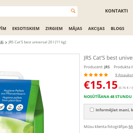
KONTAKTI
VĪM
EKSOTISKIEM
ZIRGIEM
MĀJAS
AKCIJAS
BLOGS
ši
JRS Cat'S best universal 20 l (11 kg)
JRS Cat'S best univer
Producent:
Produkta I
JRS
9 Atsauks
€
15.15
(0.76 € / l
NOSŪTĪŠANA 48 STUNDU 
Informējiet mani, k
Mūsu klienta fotogrāfijas
Mū