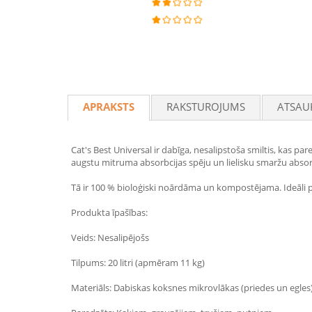
APRAKSTS
RAKSTUROJUMS
ATSAU
Cat's Best Universal ir dabīga, nesalipstoša smiltis, kas p
augstu mitruma absorbcijas spēju un lielisku smaržu absor
Tā ir 100 % bioloģiski noārdāma un kompostējama. Ideāli 
Produkta īpašības:
Veids: Nesalipējošs
Tilpums: 20 litri (apmēram 11 kg)
Materiāls: Dabiskas koksnes mikrovlākas (priedes un egles