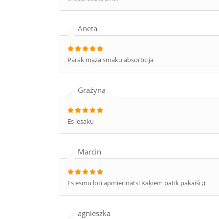
Aneta
Pārāk maza smaku absorbcija
Grażyna
Es iesaku
Marcin
Es esmu ļoti apmierināts! Kaķiem patīk pakaiši ;)
agnieszka