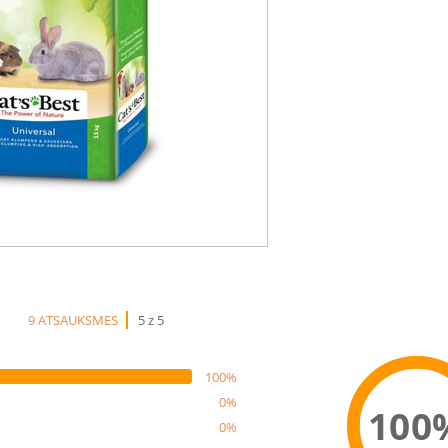
9 ATSAUKSMES
5 z 5
100%
0%
100
0%