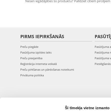
Nesen iegādājāties šo produktu? Palīdziet citiem pircējiem i
PIRMS IEPIRKŠANĀS
PASŪTĪ
Preču piegāde
Pasūtījuma 
Pasūtījuma izpildes laiks
Pasūtījuma 
Preču pieejamība
Pasūtījuma 
Reģistrācija interneta veikalā
Pieslēgšanā
Preču pirkšanas un pārdošanas noteikumi
Privātuma politika
Šī tīmekļa vietne izmanto 