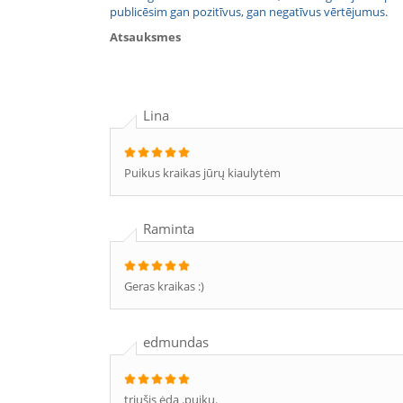
publicēsim gan pozitīvus, gan negatīvus vērtējumus.
Atsauksmes
Lina
Puikus kraikas jūrų kiaulytėm
Raminta
Geras kraikas :)
edmundas
triušis ėda .puiku.