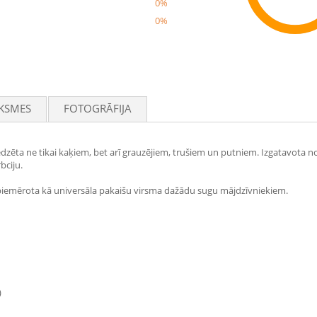
0%
0%
Rec
KSMES
FOTOGRĀFIJA
aredzēta ne tikai kaķiem, bet arī grauzējiem, trušiem un putniem. Izgatavota
bciju.
piemērota kā universāla pakaišu virsma dažādu sugu mājdzīvniekiem.
)