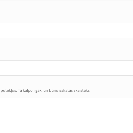
putekļus. Tā kalpo ilgāk, un būris izskatās skaistāks