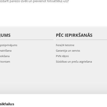
zdarīt pareizo izvēli un pievienot fotoattēlu(-us)?
JUMS
PĒC IEPIRKŠANĀS
apstiprinājums
Fera24 lietotne
mainīšana
Garantija un serviss
veikšana
PVN rēķini
s kontam
Sūdzības un preču atgriešana
sīkfailus