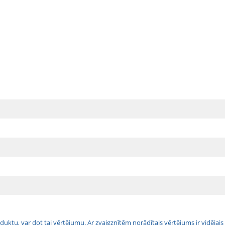
 produktu, var dot tai vērtējumu. Ar zvaigznītēm norādītais vērtējums ir vidē