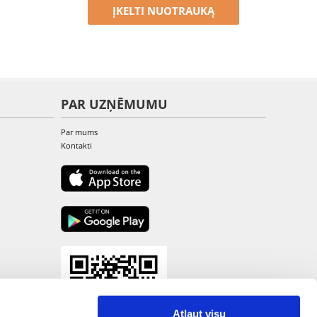
ĮKELTI NUOTRAUKĄ
PAR UZŅĒMUMU
Par mums
Kontakti
Atļaut visu