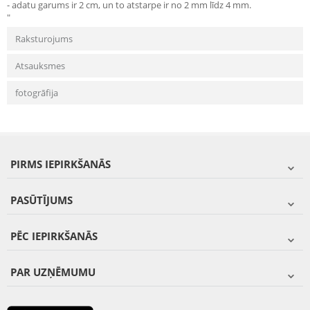
- adatu garums ir 2 cm, un to atstarpe ir no 2 mm līdz 4 mm.
"
Raksturojums
Atsauksmes
fotogrāfija
PIRMS IEPIRKŠANĀS
PASŪTĪJUMS
PĒC IEPIRKŠANĀS
PAR UZŅĒMUMU