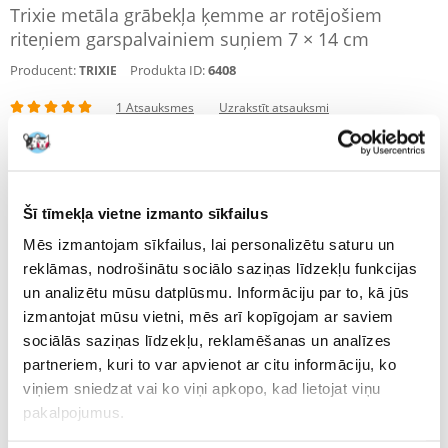
Trixie metāla grābekļa ķemme ar rotējošiem
riteņiem garspalvainiem suņiem 7 × 14 cm
Producent:
Produkta ID:
6408
TRIXIE
1 Atsauksmes
Uzrakstīt atsauksmi
€
6.80
NOSŪTĪŠANA 48 STUNDU LAIKĀ.
Šī tīmekļa vietne izmanto sīkfailus
Mūsu klienta fotogrāfijas
Mūsu klienta fotogrāfijas
Mēs izmantojam sīkfailus, lai personalizētu saturu un
1 ATSAUKSMES
5 z 5
reklāmas, nodrošinātu sociālo saziņas līdzekļu funkcijas
un analizētu mūsu datplūsmu. Informāciju par to, kā jūs
izmantojat mūsu vietni, mēs arī kopīgojam ar saviem
sociālās saziņas līdzekļu, reklamēšanas un analīzes
partneriem, kuri to var apvienot ar citu informāciju, ko
100%
viņiem sniedzat vai ko viņi apkopo, kad lietojat viņu
pakalpojumus.