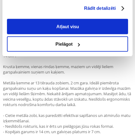
Rādīt detalizēti
100% KLIENTU IESAKA ŠO PRODUKTU
UZRAKSTĪT ATSAUKSMI
Recommend
Atļaut visu
Apraksts
Pielāgot
"TRIXIE Metāla ķemme ar rotējošiem zobiem garspalvainiem suņiem 7 ×
14 cm".
Krusta ķemme, vienas rindas ķemme, maziem un vidēji lieliem
garspalvainiem suņiem un kaķiem.
Metāla ķemme ar 13 tērauda zobiem, 2 cm gara. Ideāli piemērota
garspalvainu suņu un kaķu kopšanai. Mazāka galviņa ir izdevīga mazām
un vidēji lielām šķirnēm. Nekaitē ārējam apmatojumam. Masējot ādu, tā
veicina veselīgu, koptu ādas stāvokli un izskatu. Neslīdošs ergonomisks
rokturis nodrošina komfortu darba laikā.
- Cietie metāla zobi, kas paredzēti efektīvai sapīšanos un atmirušo matu
izķemmēšanai.
- Neslīdošs rokturis, kas ir ērts un pielāgojas jūsu rokas formai.
- Kopējais garums ir 14 cm, un galviņas platums ir 7 cm.