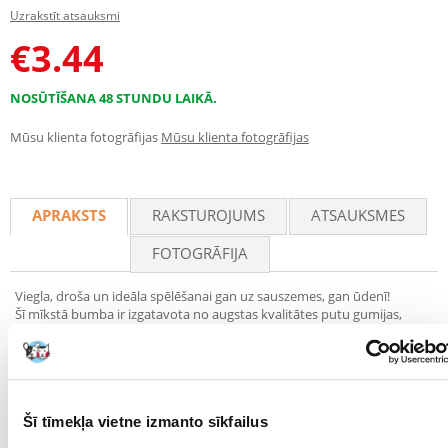
Uzrakstīt atsauksmi
€
3.44
NOSŪTĪŠANA 48 STUNDU LAIKĀ.
Mūsu klienta fotogrāfijas
Mūsu klienta fotogrāfijas
APRAKSTS
RAKSTUROJUMS
ATSAUKSMES
FOTOGRĀFIJA
Viegla, droša un ideāla spēlēšanai gan uz sauszemes, gan ūdenī!
Šī mīkstā bumba ir izgatavota no augstas kvalitātes putu gumijas,
tāpēc tā ir viegla un maiga suņa zobiem, vienlaikus būdama izturīga un
izturīga pret intensīvu spēlēšanos. Tās elastīgā struktūra padara to
ideālu jauniem suņiem, kuri tikai mācās atnest bumbu, vai
enerģiskākiem suņiem, kuri mīl kustēties.
Pateicoties savai spējai peldēt uz ūdens, bumba ir lieliski piemērota
Šī tīmekļa vietne izmanto sīkfailus
vasaras rotaļām pie ezera vai baseinā. Tajā nav svilpes, kas to padara