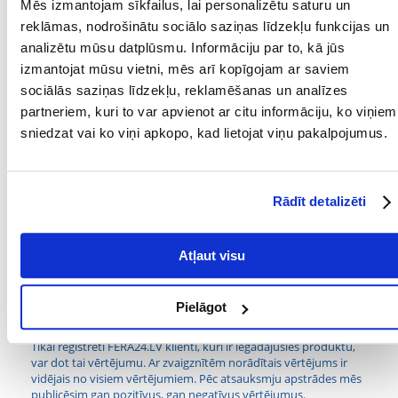
Mēs izmantojam sīkfailus, lai personalizētu saturu un
ideālu suņiem, kuri ir jutīgi pret skaņām, un īpašniekiem, kuri novērtē
mieru.
reklāmas, nodrošinātu sociālo saziņas līdzekļu funkcijas un
analizētu mūsu datplūsmu. Informāciju par to, kā jūs
Produkta īpašības:
izmantojat mūsu vietni, mēs arī kopīgojam ar saviem
Izgatavota no putu gumijas – mīksta un droša zobiem
sociālās saziņas līdzekļu, reklamēšanas un analīzes
partneriem, kuri to var apvienot ar citu informāciju, ko viņiem
Peld uz ūdens – ideāli piemērota spēlēm ūdenī
sniedzat vai ko viņi apkopo, kad lietojat viņu pakalpojumus.
Nav svilpes – klusa rotaļlieta bez papildu skaņas stimuliem
Diametrs: 9 cm – ideāli piemērota vidējiem un lieliem suņiem
Rādīt detalizēti
Ieteicama kucēniem un aktīviem četrkājainiem draugiem
Parametri
Atļaut visu
PRODUCENT:
TRIXIE
Pielāgot
Kādi ir produktu vērtēšanas noteikumi?
Tikai reģistrēti FERA24.LV klienti, kuri ir iegādājušies produktu,
var dot tai vērtējumu. Ar zvaigznītēm norādītais vērtējums ir
vidējais no visiem vērtējumiem. Pēc atsauksmju apstrādes mēs
publicēsim gan pozitīvus, gan negatīvus vērtējumus.