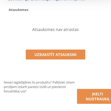
Atsauksmes
Atsauksmes nav atrastas
UZRAKSTĪT ATSAUKSMI
Nesen iegādājāties šo produktu? Palīdziet citiem
pircējiem izdarīt pareizo izvēli un pievienot
fotoattēlu(-us)?
ĮKELTI
NUOTRAUKĄ