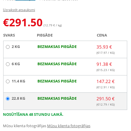
Uzrakstīt atsauksmi
€
291.50
(12.79 € / kg)
SVARS
PIEGĀDE
CENA
2 KG
BEZMAKSAS PIEGĀDE
35.93 €
(€
17.97
/ KG)
6 KG
BEZMAKSAS PIEGĀDE
91.38 €
(€
15.23
/ KG)
11.4 KG
BEZMAKSAS PIEGĀDE
147.22 €
(€
12.91
/ KG)
22.8 KG
BEZMAKSAS PIEGĀDE
291.50 €
(€
12.79
/ KG)
NOSŪTĪŠANA 48 STUNDU LAIKĀ.
Mūsu klienta fotogrāfijas
Mūsu klienta fotogrāfijas