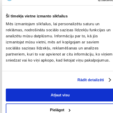
Omega-6 1,5
Omega-3 1%
DHA / EPA 0,3% / 0,35%
Šī tīmekļa vietne izmanto sīkfailus
KALORIJAS SASTĀVUMS: Metaboliskā enerģija: 3860 kcal/kg (483 kcal uz
Mēs izmantojam sīkfailus, lai personalizētu saturu un
125 g vai 250 ml).
reklāmas, nodrošinātu sociālo saziņas līdzekļu funkcijas un
analizētu mūsu datplūsmu. Informāciju par to, kā jūs
Barošanas ieteikumi:
izmantojat mūsu vietni, mēs arī kopīgojam ar saviem
Suņa ķermeņa masa: Aktīvs dzīvesveids Mazāk aktīvs dzīvesveids:
sociālās saziņas līdzekļu, reklamēšanas un analīzes
2-5 kg 30-60 g 40-90 g
partneriem, kuri to var apvienot ar citu informāciju, ko viņiem
sniedzat vai ko viņi apkopo, kad lietojat viņu pakalpojumus.
5-10 kg 60-120 g 90-150 g
10-20 kg 120-160 g 150-240 g
Rādīt detalizēti
20-30 kg 160-240 g 240-330 g
30-40 kg 240-280 g 330-420 g
Atļaut visu
40-50 kg 280-330 g 420-480 g
50-60 kg 330-390 g 480-570 g"
Pielāgot