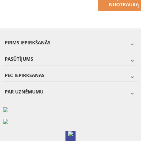
NUOTRAUKĄ
PIRMS IEPIRKŠANĀS
PASŪTĪJUMS
PĒC IEPIRKŠANĀS
PAR UZŅĒMUMU