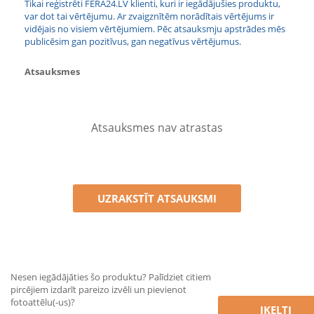
Tikai reģistrēti FERA24.LV klienti, kuri ir iegādājušies produktu,
var dot tai vērtējumu. Ar zvaigznītēm norādītais vērtējums ir
vidējais no visiem vērtējumiem. Pēc atsauksmju apstrādes mēs
publicēsim gan pozitīvus, gan negatīvus vērtējumus.
Atsauksmes
Atsauksmes nav atrastas
UZRAKSTĪT ATSAUKSMI
Nesen iegādājāties šo produktu? Palīdziet citiem
pircējiem izdarīt pareizo izvēli un pievienot
fotoattēlu(-us)?
ĮKELTI