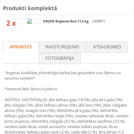
Produkti komplektā
2 x
(46881)
ORIJEN Regional Red 11,4 kg
APRAKSTS
RAKSTUROJUMS
ATSAUKSMES
FOTOGRĀFIJA
"Augstas kvalitātes pilnvērtīga barība bez graudiem visu šķirņu un
vecumu suņiem*.
*izņemot lielo šķirņu kucēnus
SASTĀVS: SASTĀVDAĻAS: jēla liellopu gaļa (18,5%), jēla jēra gaļa (7%),
jēla cūkgaļa (7%), jēlas liellopu aknas (5%), jēls lasis (5%), jēlas cūkgaļas
aknas (5%), svaigas olas (5%), dehidrēta jēra gaļa (5%), dehidrēta
liellopu gaļa (5%), dehidrēta reņģe (5%), veselas sarkanās lēcas, veselas
pinto pupiņas, dehidrēta cūkgaļa (3,5 %), dehidrētas sardīnes (3,5 %),
veselas zaļās lēcas, veseli aunazirņi, veselas baltās pupiņas, lēcas
šķiedrvielas, liellopu gaļas tauki (2 %), saidu eļļa (2 %), jēra aknas (1,5