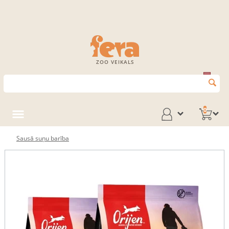
ZOO VEIKALS
0
Sausā suņu barība