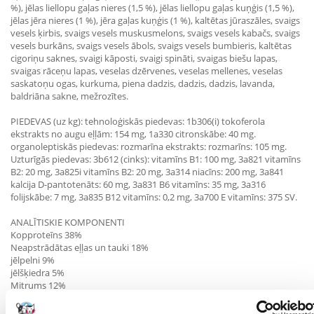
%), jēlas liellopu gaļas nieres (1,5 %), jēlas liellopu gaļas kuņģis (1,5 %),
jēlas jēra nieres (1 %), jēra gaļas kuņģis (1 %), kaltētas jūraszāles, svaigs
vesels ķirbis, svaigs vesels muskusmelons, svaigs vesels kabačs, svaigs
vesels burkāns, svaigs vesels ābols, svaigs vesels bumbieris, kaltētas
cigoriņu saknes, svaigi kāposti, svaigi spināti, svaigas biešu lapas,
svaigas rāceņu lapas, veselas dzērvenes, veselas mellenes, veselas
saskatoņu ogas, kurkuma, piena dadzis, dadzis, dadzis, lavanda,
baldriāna sakne, mežrozītes.
PIEDEVAS (uz kg): tehnoloģiskās piedevas: 1b306(i) tokoferola
ekstrakts no augu eļļām: 154 mg, 1a330 citronskābe: 40 mg.
organoleptiskās piedevas: rozmarīna ekstrakts: rozmarīns: 105 mg.
Uzturīgās piedevas: 3b612 (cinks): vitamīns B1: 100 mg, 3a821 vitamīns
B2: 20 mg, 3a825i vitamīns B2: 20 mg, 3a314 niacīns: 200 mg, 3a841
kalcija D-pantotenāts: 60 mg, 3a831 B6 vitamīns: 35 mg, 3a316
folijskābe: 7 mg, 3a835 B12 vitamīns: 0,2 mg, 3a700 E vitamīns: 375 SV.
ANALĪTISKIE KOMPONENTI
Kopproteīns 38%
Neapstrādātas eļļas un tauki 18%
jēlpelni 9%
jēlšķiedra 5%
Mitrums 12%
Kalcijs 1,8%
Fosfors 1,2%