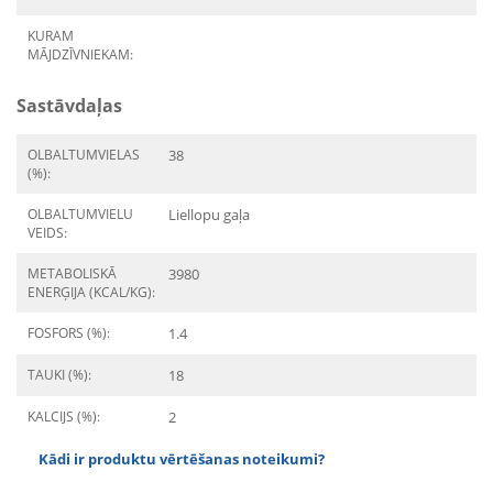
KURAM
MĀJDZĪVNIEKAM:
Sastāvdaļas
OLBALTUMVIELAS
38
(%):
OLBALTUMVIELU
Liellopu gaļa
VEIDS:
METABOLISKĀ
3980
ENERĢIJA (KCAL/KG):
FOSFORS (%):
1.4
TAUKI (%):
18
KALCIJS (%):
2
Kādi ir produktu vērtēšanas noteikumi?