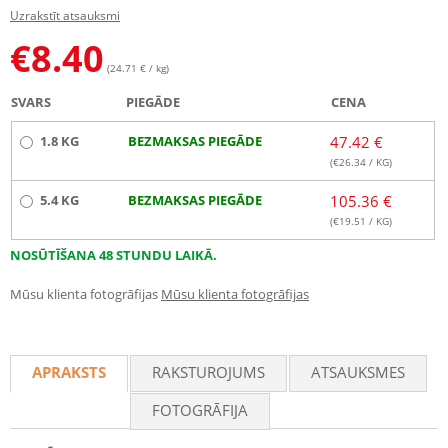
Uzrakstīt atsauksmi
€
8.40
(24.71 € / kg)
SVARS
PIEGĀDE
CENA
1.8 KG
BEZMAKSAS PIEGĀDE
47.42 €
(€
26.34
/ KG)
5.4 KG
BEZMAKSAS PIEGĀDE
105.36 €
(€
19.51
/ KG)
NOSŪTĪŠANA 48 STUNDU LAIKĀ.
Mūsu klienta fotogrāfijas
Mūsu klienta fotogrāfijas
APRAKSTS
RAKSTUROJUMS
ATSAUKSMES
FOTOGRĀFIJA