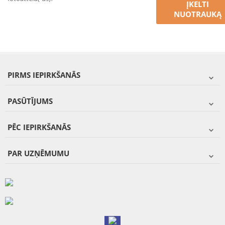
ĮKELTI
NUOTRAUKĄ
PIRMS IEPIRKŠANĀS
PASŪTĪJUMS
PĒC IEPIRKŠANĀS
PAR UZŅĒMUMU