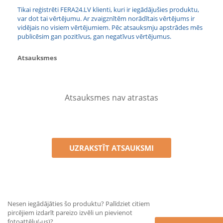
Tikai reģistrēti FERA24.LV klienti, kuri ir iegādājušies produktu,
var dot tai vērtējumu. Ar zvaigznītēm norādītais vērtējums ir
vidējais no visiem vērtējumiem. Pēc atsauksmju apstrādes mēs
publicēsim gan pozitīvus, gan negatīvus vērtējumus.
Atsauksmes
Atsauksmes nav atrastas
UZRAKSTĪT ATSAUKSMI
Nesen iegādājāties šo produktu? Palīdziet citiem
pircējiem izdarīt pareizo izvēli un pievienot
fotoattēlu(-us)?