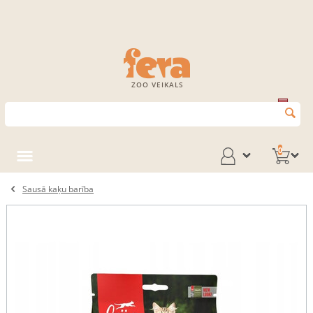
ZOO VEIKALS
0
Sausā kaķu barība