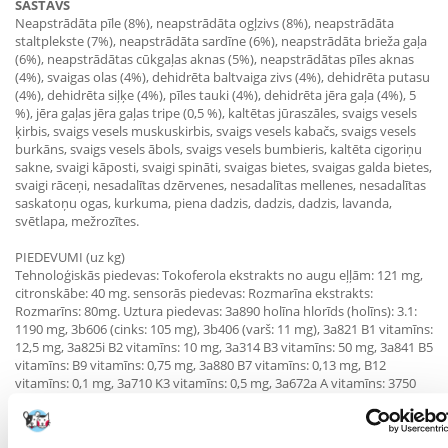
SASTĀVS
Neapstrādāta pīle (8%), neapstrādāta ogļzivs (8%), neapstrādāta
staltplekste (7%), neapstrādāta sardīne (6%), neapstrādāta brieža gaļa
(6%), neapstrādātas cūkgaļas aknas (5%), neapstrādātas pīles aknas
(4%), svaigas olas (4%), dehidrēta baltvaiga zivs (4%), dehidrēta putasu
(4%), dehidrēta siļķe (4%), pīles tauki (4%), dehidrēta jēra gaļa (4%), 5
%), jēra gaļas jēra gaļas tripe (0,5 %), kaltētas jūraszāles, svaigs vesels
ķirbis, svaigs vesels muskuskirbis, svaigs vesels kabačs, svaigs vesels
burkāns, svaigs vesels ābols, svaigs vesels bumbieris, kaltēta cigoriņu
sakne, svaigi kāposti, svaigi spināti, svaigas bietes, svaigas galda bietes,
svaigi rāceņi, nesadalītas dzērvenes, nesadalītas mellenes, nesadalītas
saskatoņu ogas, kurkuma, piena dadzis, dadzis, dadzis, lavanda,
svētlapa, mežrozītes.
PIEDEVUMI (uz kg)
Tehnoloģiskās piedevas: Tokoferola ekstrakts no augu eļļām: 121 mg,
citronskābe: 40 mg. sensorās piedevas: Rozmarīna ekstrakts:
Rozmarīns: 80mg. Uztura piedevas: 3a890 holīna hlorīds (holīns): 3.1:
1190 mg, 3b606 (cinks: 105 mg), 3b406 (varš: 11 mg), 3a821 B1 vitamīns:
12,5 mg, 3a825i B2 vitamīns: 10 mg, 3a314 B3 vitamīns: 50 mg, 3a841 B5
vitamīns: B9 vitamīns: 0,75 mg, 3a880 B7 vitamīns: 0,13 mg, B12
vitamīns: 0,1 mg, 3a710 K3 vitamīns: 0,5 mg, 3a672a A vitamīns: 3750
IU, 3a671 D3 vitamīns: 0,5 mg, 3a671 D3 vitamīns: 0,5 mg, 3a672a A
vitamīns: 3750 IU, 3a671 D3: 500 SV, 3a700 E vitamīns: 170 SV, 3a300 C
vitamīns: 12,5 SV. Zootehniskās piedevas: 4b1707 Enterococcus