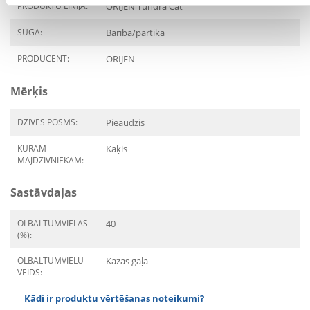
PRODUKTU LĪNIJA:
ORIJEN Tundra Cat
SUGA:
Barība/pārtika
PRODUCENT:
ORIJEN
Mērķis
DZĪVES POSMS:
Pieaudzis
KURAM
Kaķis
MĀJDZĪVNIEKAM:
Sastāvdaļas
OLBALTUMVIELAS
40
(%):
OLBALTUMVIELU
Kazas gaļa
VEIDS:
Kādi ir produktu vērtēšanas noteikumi?