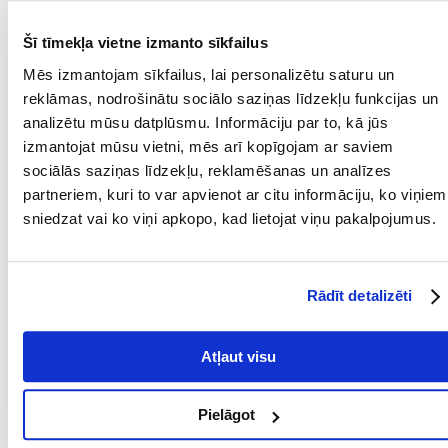
faecium NCIMB 10415 1x10^9 CFU.
ANALĪTISKIE KOMPONENTI
Šī tīmekļa vietne izmanto sīkfailus
Kopproteīns 40%
Mēs izmantojam sīkfailus, lai personalizētu saturu un
Koptaukskābju saturs 20%
Koppelni 9%
reklāmas, nodrošinātu sociālo saziņas līdzekļu funkcijas un
Kopšķiedra 3%
analizētu mūsu datplūsmu. Informāciju par to, kā jūs
Mitrums 10%
izmantojat mūsu vietni, mēs arī kopīgojam ar saviem
Kalcijs 1,9%
Fosfors 1,4%
sociālās saziņas līdzekļu, reklamēšanas un analīzes
Magnijs 0,1%
partneriem, kuri to var apvienot ar citu informāciju, ko viņiem
Taurīns 0,2
sniedzat vai ko viņi apkopo, kad lietojat viņu pakalpojumus.
Omega-6 taukskābes 2,4%
Omega-3 taukskābes 1%
DHA (dokozaheksaēnskābe) 0,3%
EPA (eikozapentaēnskābe) 0,2 %.
Rādīt detalizēti
Metaboliskā enerģija ir 4120 kcal/kg (536 kcal 250 ml/130 g glāzē).
"
Parametri
Atļaut visu
IEPAKOJUMA SVARS
0.34
Pielāgot
(KG):