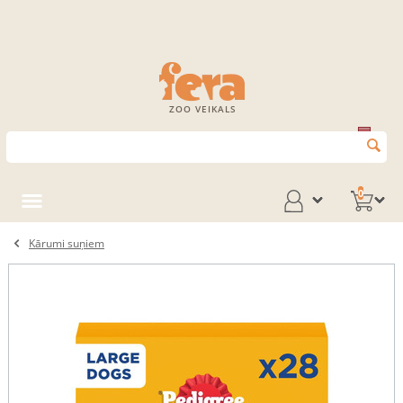
ZOO VEIKALS
0
Kārumi suņiem