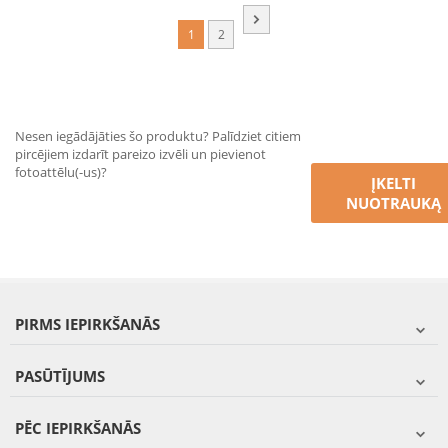
1
2
Nesen iegādājāties šo produktu? Palīdziet citiem
pircējiem izdarīt pareizo izvēli un pievienot
fotoattēlu(-us)?
ĮKELTI
NUOTRAUKĄ
PIRMS IEPIRKŠANĀS
PASŪTĪJUMS
PĒC IEPIRKŠANĀS