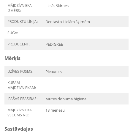
MĀJDZĪVNIEKA
Lielās šķirnes
IZMĒRS:
PRODUKTU LĪNIJA:
Dentastix Lielām šķirnēm
SUGA:
PRODUCENT:
PEDIGREE
Mērķis
DZĪVES POSMS:
Pieaudzis
KURAM
MĀJDZĪVNIEKAM:
ĪPAŠAS PRASĪBAS:
Mutes dobuma higiēna
MĀJDZĪVNIEKA
18 mēnešu
VECUMS NO:
Sastāvdaļas