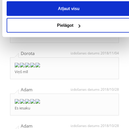
Atļaut visu
ANETA
izdošanas datums 2018/11/07
Pielāgot
Mana Rosa mīl šos gardumus, un rezultātā uz viņas
zobiem nav zobakmens!
Dorota
izdošanas datums 2018/11/04
Viņš mīl
Adam
izdošanas datums 2018/10/28
Es iesaku
Adam
izdošanas datums 2018/10/28