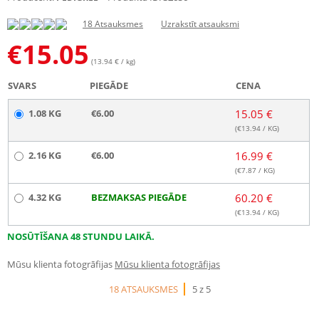
18 Atsauksmes
Uzrakstīt atsauksmi
€
15.05
(13.94 € / kg)
SVARS
PIEGĀDE
CENA
1.08 KG
€6.00
15.05 €
(€
13.94
/ KG)
2.16 KG
€6.00
16.99 €
(€
7.87
/ KG)
4.32 KG
BEZMAKSAS PIEGĀDE
60.20 €
(€
13.94
/ KG)
NOSŪTĪŠANA 48 STUNDU LAIKĀ.
Mūsu klienta fotogrāfijas
Mūsu klienta fotogrāfijas
18 ATSAUKSMES
5 z 5