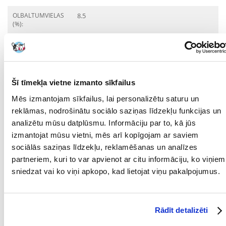
OLBALTUMVIELAS
8.5
(%):
OLBALTUMVIELU
Dzīvnieku izcelsmes
VEIDS:
produkti
TAUKI (%):
1.8
Šī tīmekļa vietne izmanto sīkfailus
Kādi ir produktu vērtēšanas noteikumi?
Mēs izmantojam sīkfailus, lai personalizētu saturu un
Tikai reģistrēti FERA24.LV klienti, kuri ir iegādājušies produktu,
reklāmas, nodrošinātu sociālo saziņas līdzekļu funkcijas un
var dot tai vērtējumu. Ar zvaigznītēm norādītais vērtējums ir
analizētu mūsu datplūsmu. Informāciju par to, kā jūs
vidējais no visiem vērtējumiem. Pēc atsauksmju apstrādes mēs
izmantojat mūsu vietni, mēs arī kopīgojam ar saviem
publicēsim gan pozitīvus, gan negatīvus vērtējumus.
sociālās saziņas līdzekļu, reklamēšanas un analīzes
Atsauksmes
partneriem, kuri to var apvienot ar citu informāciju, ko viņiem
sniedzat vai ko viņi apkopo, kad lietojat viņu pakalpojumus.
UZRAKSTĪT ATSAUKSMI
Rādīt detalizēti
1
2