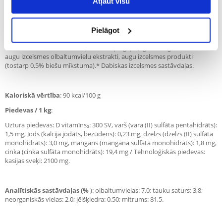
Atļaut visu
E vitamīns un minerālvielas nodrošina spēcīgu dabisko aizsardzību.
Pielāgot
Sastāvs
: gaļa un dzīvnieku izcelsmes produkti (36%, no tiem 92%
dabiskas izcelsmes*, tostarp 4% liellopu gaļas), graudaugi, minerālvielas,
augu izcelsmes olbaltumvielu ekstrakti, augu izcelsmes produkti
(tostarp 0,5% biešu mīkstuma).* Dabiskas izcelsmes sastāvdaļas.
Kaloriskā vērtība
: 90 kcal/100 g
Piedevas / 1 kg
:
Uztura piedevas: D vitamīns₃: 300 SV, varš (vara (II) sulfāta pentahidrāts):
1,5 mg, Jods (kalcija jodāts, bezūdens): 0,23 mg, dzelzs (dzelzs (II) sulfāta
monohidrāts): 3,0 mg, mangāns (mangāna sulfāta monohidrāts): 1,8 mg,
cinka (cinka sulfāta monohidrāts): 19,4 mg / Tehnoloģiskās piedevas:
kasijas sveķi: 2100 mg.
Analītiskās sastāvdaļas (%
): olbaltumvielas: 7,0; tauku saturs: 3,8;
neorganiskās vielas: 2,0; jēlšķiedra: 0,50; mitrums: 81,5.