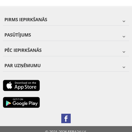
PIRMS IEPIRKŠANĀS
PASŪTĪJUMS
PĒC IEPIRKŠANĀS
PAR UZŅĒMUMU
© 2021-2026 FERA24.LV.