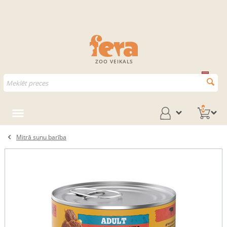
ZOO VEIKALS
0
Mitrā suņu barība