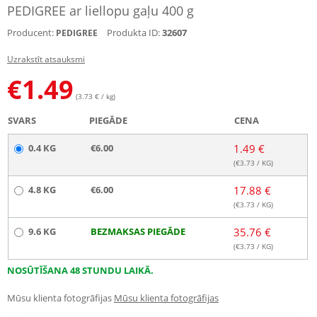
PEDIGREE ar liellopu gaļu 400 g
Producent:
Produkta ID:
32607
PEDIGREE
Uzrakstīt atsauksmi
€
1.49
(3.73 € / kg)
SVARS
PIEGĀDE
CENA
0.4 KG
€6.00
1.49 €
(€
3.73
/ KG)
4.8 KG
€6.00
17.88 €
(€
3.73
/ KG)
9.6 KG
BEZMAKSAS PIEGĀDE
35.76 €
(€
3.73
/ KG)
NOSŪTĪŠANA 48 STUNDU LAIKĀ.
Mūsu klienta fotogrāfijas
Mūsu klienta fotogrāfijas