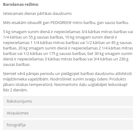
Barošanas režīms:
Ieteicamais dienas pārtikas daudzums
Mēs iesakām izbaudīt gan PEDIGREE® mitro barību, gan sauso barību.
5 kg smagam sunim dienā ir nepieciešamas 3/4 kārbas mitras barības vai
1/4 kārbas un 55 g sausas barības, 10 kg smagam sunim dienā ir
nepieciešamas 1 1/4 kārbas mitras barības vai 1/2 kārbas un 85 g sausas
barības, 20 kg smagam sunim dienā ir nepieciešamas 2 1/4 kārbas mitras
barības vai 1/2 kārbas un 175 g sausas barības, bet 30 kg smagam sunim
dienā ir nepieciešamas 3 kārbas mitras barības vai 3/4 kārbas un 230 g
sausas barības.
Ņemiet vērā pārejas periodu un pielāgojiet barības daudzumu atbilstoši
mājdzīvnieka vajadzībām. Nodrošiniet sunim svaigu ūdeni. Produkts
jābaro istabas temperatūrā. Neizmantoto daļu uzglabājiet ledusskapī
līdz 2 dienām.
Raksturojums
Atsauksmes
fotogrāfija