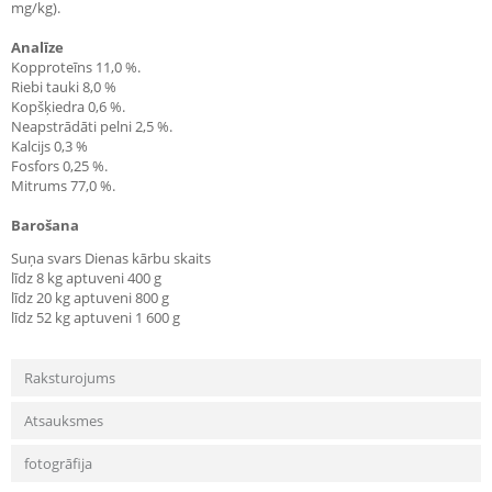
mg/kg).
Analīze
Kopproteīns 11,0 %.
Riebi tauki 8,0 %
Kopšķiedra 0,6 %.
Neapstrādāti pelni 2,5 %.
Kalcijs 0,3 %
Fosfors 0,25 %.
Mitrums 77,0 %.
Barošana
Suņa svars Dienas kārbu skaits
līdz 8 kg aptuveni 400 g
līdz 20 kg aptuveni 800 g
līdz 52 kg aptuveni 1 600 g
Raksturojums
Atsauksmes
fotogrāfija