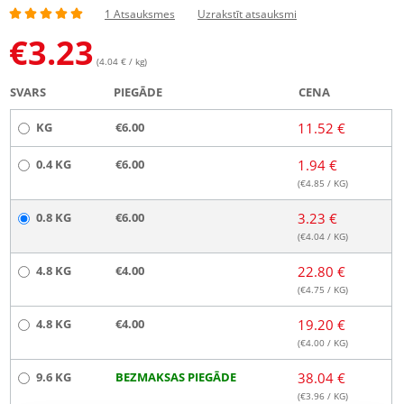
1 Atsauksmes
Uzrakstīt atsauksmi
€
3.23
(4.04 € / kg)
SVARS
PIEGĀDE
CENA
KG
€6.00
11.52 €
0.4 KG
€6.00
1.94 €
(€
4.85
/ KG)
0.8 KG
€6.00
3.23 €
(€
4.04
/ KG)
4.8 KG
€4.00
22.80 €
(€
4.75
/ KG)
4.8 KG
€4.00
19.20 €
(€
4.00
/ KG)
9.6 KG
BEZMAKSAS PIEGĀDE
38.04 €
(€
3.96
/ KG)