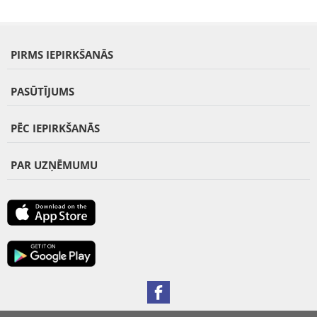
PIRMS IEPIRKŠANĀS
PASŪTĪJUMS
PĒC IEPIRKŠANĀS
PAR UZŅĒMUMU