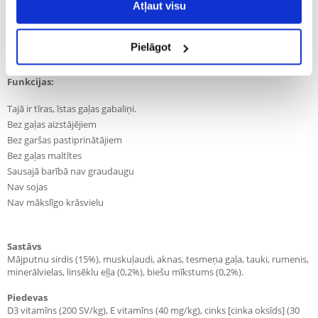
Atļaut visu
Apraksts
RINTI
ir sabalansēta mitrā barība suņiem cienītājiem, kas sastāv tikai no
Pielāgot
tīras gaļas un ir pielāgota šīs sugas suņu barības vajadzībām.
Funkcijas:
Tajā ir tīras, īstas gaļas gabaliņi.
Bez gaļas aizstājējiem
Bez garšas pastiprinātājiem
Bez gaļas maltītes
Sausajā barībā nav graudaugu
Nav sojas
Nav mākslīgo krāsvielu
Sastāvs
Mājputnu sirdis (15%), muskuļaudi, aknas, tesmeņa gaļa, tauki, rumenis,
minerālvielas, linsēklu eļļa (0,2%), biešu mīkstums (0,2%).
Piedevas
D3 vitamīns (200 SV/kg), E vitamīns (40 mg/kg), cinks [cinka oksīds] (30