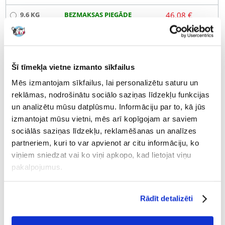
9.6 KG
BEZMAKSAS PIEGĀDE
46.08 €
(€
4.80
/ KG)
NOSŪTĪŠANA 48 STUNDU LAIKĀ.
Mūsu klienta fotogrāfijas
Mūsu klienta fotogrāfijas
Šī tīmekļa vietne izmanto sīkfailus
1 ATSAUKSMES
5 z 5
Mēs izmantojam sīkfailus, lai personalizētu saturu un
reklāmas, nodrošinātu sociālo saziņas līdzekļu funkcijas
un analizētu mūsu datplūsmu. Informāciju par to, kā jūs
izmantojat mūsu vietni, mēs arī kopīgojam ar saviem
sociālās saziņas līdzekļu, reklamēšanas un analīzes
100%
partneriem, kuri to var apvienot ar citu informāciju, ko
viņiem sniedzat vai ko viņi apkopo, kad lietojat viņu
pakalpojumus.
100% KLIENTU IESAKA ŠO PRODUKTU
Rādīt detalizēti
UZRAKSTĪT ATSAUKSMI
Recommend