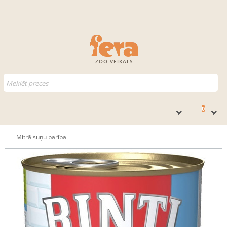
ZOO VEIKALS
0
Mitrā suņu barība