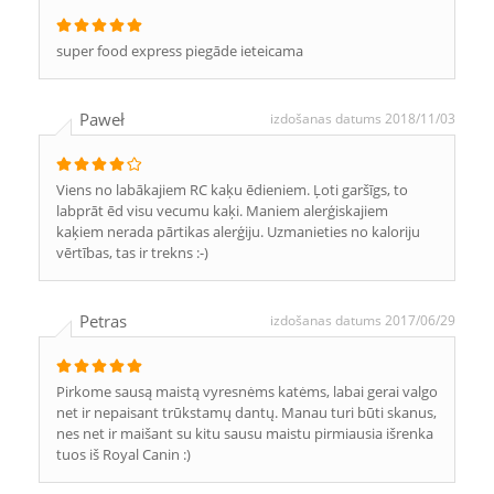
super food express piegāde ieteicama
Paweł
izdošanas datums 2018/11/03
Viens no labākajiem RC kaķu ēdieniem. Ļoti garšīgs, to
labprāt ēd visu vecumu kaķi. Maniem alerģiskajiem
kaķiem nerada pārtikas alerģiju. Uzmanieties no kaloriju
vērtības, tas ir trekns :-)
Petras
izdošanas datums 2017/06/29
Pirkome sausą maistą vyresnėms katėms, labai gerai valgo
net ir nepaisant trūkstamų dantų. Manau turi būti skanus,
nes net ir maišant su kitu sausu maistu pirmiausia išrenka
tuos iš Royal Canin :)