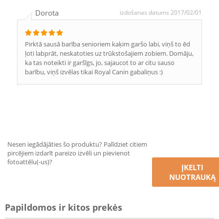
Dorota
izdošanas datums 2017/02/01
Pirktā sausā barība senioriem kaķim garšo labi, viņš to ēd
ļoti labprāt, neskatoties uz trūkstošajiem zobiem. Domāju,
ka tas noteikti ir garšīgs, jo, sajaucot to ar citu sauso
barību, viņš izvēlas tikai Royal Canin gabaliņus :)
Nesen iegādājāties šo produktu? Palīdziet citiem
pircējiem izdarīt pareizo izvēli un pievienot
fotoattēlu(-us)?
ĮKELTI
NUOTRAUKĄ
Papildomos ir kitos prekės