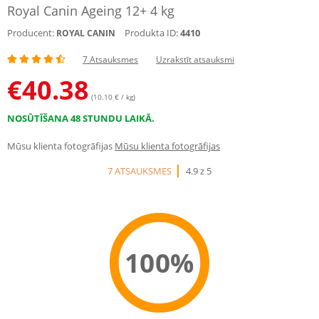
Royal Canin Ageing 12+ 4 kg
Producent:
Produkta ID:
4410
ROYAL CANIN
7 Atsauksmes
Uzrakstīt atsauksmi
€
40.38
(10.10 € / kg)
NOSŪTĪŠANA 48 STUNDU LAIKĀ.
Mūsu klienta fotogrāfijas
Mūsu klienta fotogrāfijas
7 ATSAUKSMES
4.9 z 5
100%