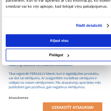
partneriem, kuri to var apvienot ar citu informāciju, ko viņiem
sniedzat vai ko viņi apkopo, kad lietojat viņu pakalpojumus.
Suņu veselība
Pateicoties patentētajam antioksidantu, zaļās tējas
Rādīt detalizēti
polifenolu un vīnogu polifenolu kompleksam, tas
palīdz šūnām cīnīties pret novecošanās procesiem.
Stimulē kognitīvās funkcijas un veicina veiktspēju,
Atļaut visu
pateicoties triptofānam un EPA-DHA skābēm, kas
atrodamas treknās jūras zivīs. Satur glikozamīna un
hondroitīna sulfātu, kas palīdz saglabāt locītavu
Pielāgot
elastību.
Kādi ir produktu vērtēšanas noteikumi?
Tikai reģistrēti FERA24.LV klienti, kuri ir iegādājušies produktu,
var dot tai vērtējumu. Ar zvaigznītēm norādītais vērtējums ir
vidējais no visiem vērtējumiem. Pēc atsauksmju apstrādes mēs
publicēsim gan pozitīvus, gan negatīvus vērtējumus.
Atsauksmes
UZRAKSTĪT ATSAUKSMI