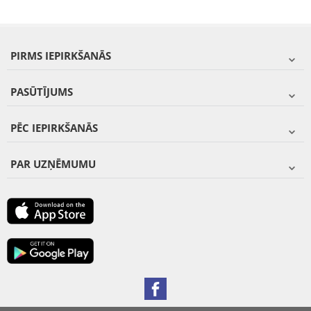
PIRMS IEPIRKŠANĀS
PASŪTĪJUMS
PĒC IEPIRKŠANĀS
PAR UZŅĒMUMU