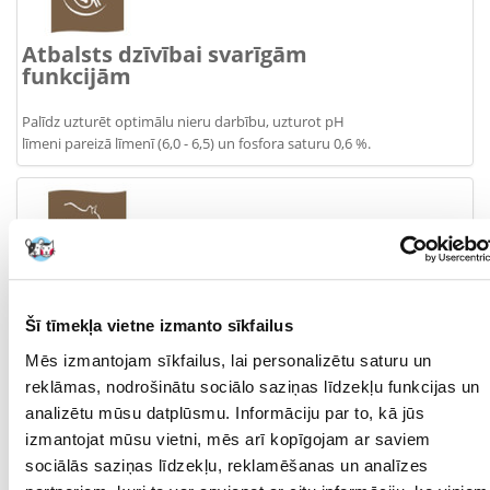
Atbalsts dzīvībai svarīgām
funkcijām
Palīdz uzturēt optimālu nieru darbību, uzturot pH
līmeni pareizā līmenī (6,0 - 6,5) un fosfora saturu 0,6 %.
Īpaša garša
Šī tīmekļa vietne izmanto sīkfailus
Jaunā granulu forma un struktūra - spilvena formas
granulas ar mīkstu pildījumu zem kraukšķīga apvalka -
Mēs izmantojam sīkfailus, lai personalizētu saturu un
ļauj apmierināt pat visprasīgāko šķirņu kaķu
reklāmas, nodrošinātu sociālo saziņas līdzekļu funkcijas un
vajadzības.
analizētu mūsu datplūsmu. Informāciju par to, kā jūs
izmantojat mūsu vietni, mēs arī kopīgojam ar saviem
sociālās saziņas līdzekļu, reklamēšanas un analīzes