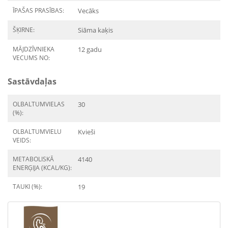
ĪPAŠAS PRASĪBAS:
Vecāks
ŠĶIRNE:
Siāma kaķis
MĀJDZĪVNIEKA
12 gadu
VECUMS NO:
Sastāvdaļas
OLBALTUMVIELAS
30
(%):
OLBALTUMVIELU
Kvieši
VEIDS:
METABOLISKĀ
4140
ENERĢIJA (KCAL/KG):
TAUKI (%):
19