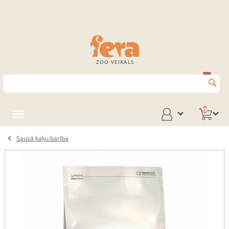
ZOO VEIKALS
0
Sausā kaķu barība