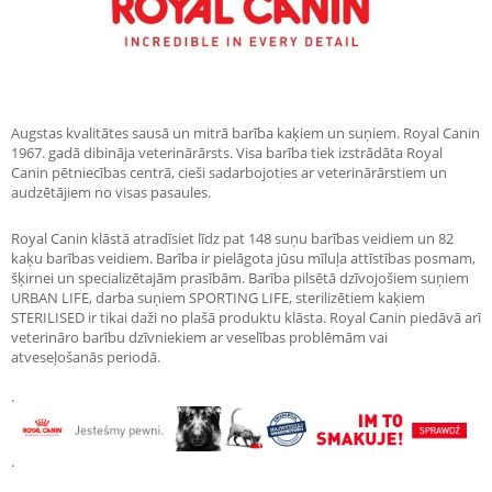
Augstas kvalitātes sausā un mitrā barība kaķiem un suņiem. Royal Canin
1967. gadā dibināja veterinārārsts. Visa barība tiek izstrādāta Royal
Canin pētniecības centrā, cieši sadarbojoties ar veterinārārstiem un
audzētājiem no visas pasaules.
Royal Canin klāstā atradīsiet līdz pat 148 suņu barības veidiem un 82
kaķu barības veidiem. Barība ir pielāgota jūsu mīluļa attīstības posmam,
šķirnei un specializētajām prasībām. Barība pilsētā dzīvojošiem suņiem
URBAN LIFE, darba suņiem SPORTING LIFE, sterilizētiem kaķiem
STERILISED ir tikai daži no plašā produktu klāsta. Royal Canin piedāvā arī
veterināro barību dzīvniekiem ar veselības problēmām vai
atveseļošanās periodā.
.
.