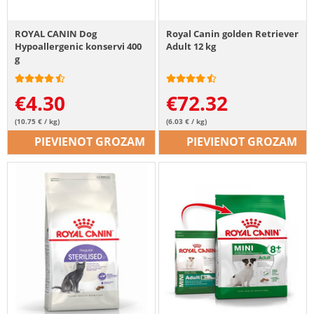
ROYAL CANIN Dog
Royal Canin golden Retriever
Hypoallergenic konservi 400
Adult 12 kg
g
€
4.30
€
72.32
(10.75 € / kg)
(6.03 € / kg)
PIEVIENOT GROZAM
PIEVIENOT GROZAM