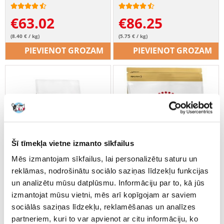
suņiem, kas vecāki par 8
gadiem
€
63.02
€
86.25
(8.40 € / kg)
(5.75 € / kg)
PIEVIENOT GROZAM
PIEVIENOT GROZAM
Šī tīmekļa vietne izmanto sīkfailus
Mēs izmantojam sīkfailus, lai personalizētu saturu un
reklāmas, nodrošinātu sociālo saziņas līdzekļu funkcijas
un analizētu mūsu datplūsmu. Informāciju par to, kā jūs
izmantojat mūsu vietni, mēs arī kopīgojam ar saviem
sociālās saziņas līdzekļu, reklamēšanas un analīzes
partneriem, kuri to var apvienot ar citu informāciju, ko