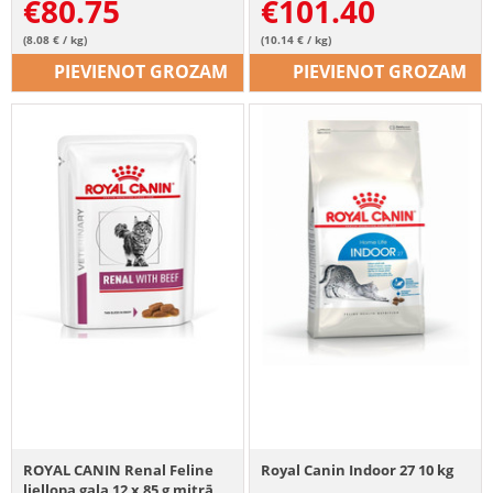
€
80.75
€
101.40
(8.08 € / kg)
(10.14 € / kg)
PIEVIENOT GROZAM
PIEVIENOT GROZAM
ROYAL CANIN Renal Feline
Royal Canin Indoor 27 10 kg
liellopa gaļa 12 x 85 g mitrā