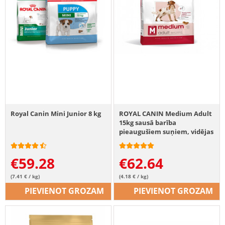
Royal Canin Mini Junior 8 kg
ROYAL CANIN Medium Adult
15kg sausā barība
pieaugušiem suņiem, vidējas
šķirnes suņiem
€
59.28
€
62.64
(7.41 € / kg)
(4.18 € / kg)
PIEVIENOT GROZAM
PIEVIENOT GROZAM