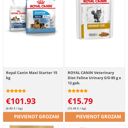
Royal Canin Maxi Starter 15
ROYAL CANIN Veterinary
kg
Diet Feline Urinary S/O 85 g x
12 gab.
€
101.93
€
15.79
(6.80 € / kg)
(15.48 € / kg)
PIEVIENOT GROZAM
PIEVIENOT GROZAM