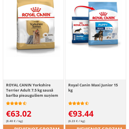
ROYAL CANIN Yorkshire
Royal Canin Maxi Junior 15
Terrier Adult 7.5 kg sausā
kg
barība pieaugušiem suņiem
Yorkshire terjera šķirnei
€
63.02
€
93.44
(8.40 € / kg)
(6.23 € / kg)