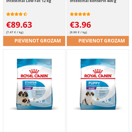
Intestinal Low Fat 12 kg
Intestinal konservi 400 g
€
89.63
€
3.96
(7.47 € / kg)
(9.90 € / kg)
PIEVIENOT GROZAM
PIEVIENOT GROZAM