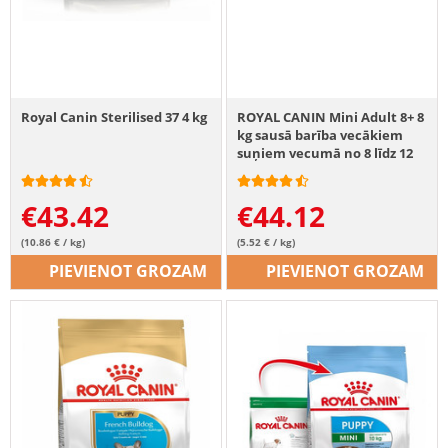
Royal Canin Sterilised 37 4 kg
ROYAL CANIN Mini Adult 8+ 8
kg sausā barība vecākiem
suņiem vecumā no 8 līdz 12
gadiem, mazām šķirnēm
€
43.42
€
44.12
(10.86 € / kg)
(5.52 € / kg)
PIEVIENOT GROZAM
PIEVIENOT GROZAM