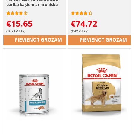
barība kaķiem ar hronisku
nieru mazspēju
€
15.65
€
74.72
(18.41 € / kg)
(7.47 € / kg)
PIEVIENOT GROZAM
PIEVIENOT GROZAM