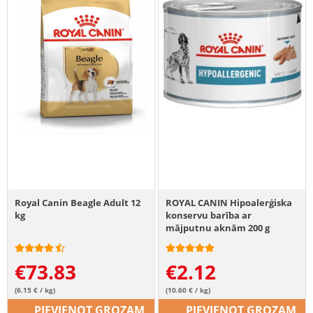
Royal Canin Beagle Adult 12
ROYAL CANIN Hipoalerģiska
kg
konservu barība ar
mājputnu aknām 200 g
€
73.83
€
2.12
(6.15 € / kg)
(10.60 € / kg)
PIEVIENOT GROZAM
PIEVIENOT GROZAM