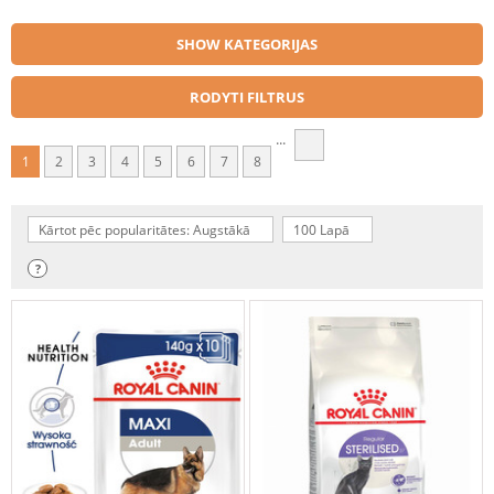
SHOW KATEGORIJAS
RODYTI FILTRUS
...
1
2
3
4
5
6
7
8
Kārtot pēc popularitātes: Augstākā
100 Lapā
?