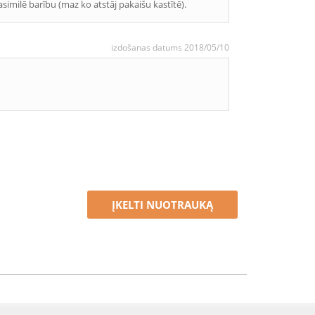
similē barību (maz ko atstāj pakaišu kastītē).
izdošanas datums 2018/05/10
ĮKELTI NUOTRAUKĄ