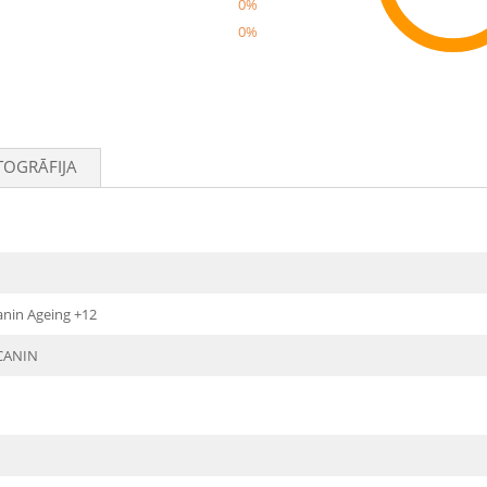
0%
0%
Rec
TOGRĀFIJA
anin Ageing +12
CANIN