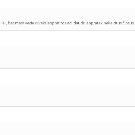
lieli, bet mani vecie cilvēki labprāt tos ēd, daudz labprātāk nekā citus čipsus