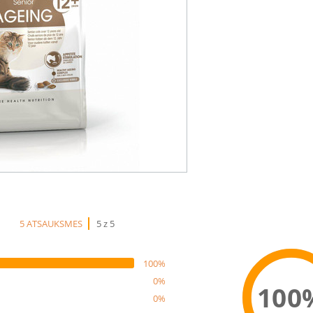
5 ATSAUKSMES
5 z 5
100%
0%
100
0%