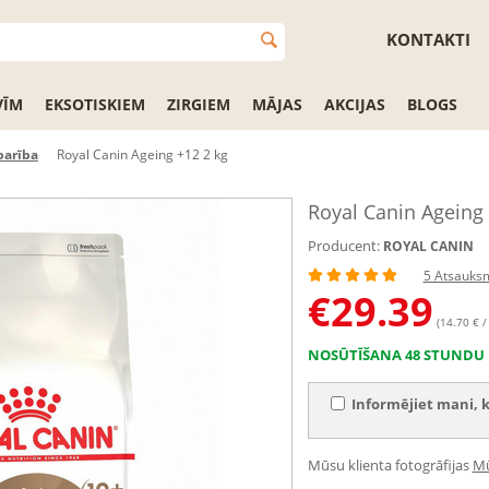
KONTAKTI
VĪM
EKSOTISKIEM
ZIRGIEM
MĀJAS
AKCIJAS
BLOGS
barība
Royal Canin Ageing +12 2 kg
Royal Canin Ageing 
Producent:
ROYAL CANIN
5 Atsauks
€
29.39
(14.70 € /
NOSŪTĪŠANA 48 STUNDU 
Informējiet mani, k
Mūsu klienta fotogrāfijas
Mū