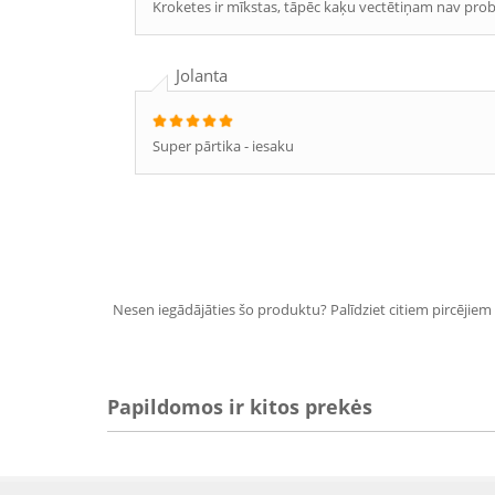
Kroketes ir mīkstas, tāpēc kaķu vectētiņam nav problē
Jolanta
Super pārtika - iesaku
Nesen iegādājāties šo produktu? Palīdziet citiem pircējiem i
Papildomos ir kitos prekės