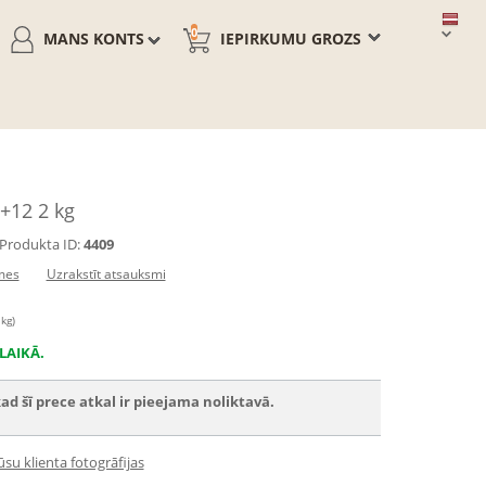
0
MANS KONTS
IEPIRKUMU GROZS
+12 2 kg
Produkta ID:
4409
mes
Uzrakstīt atsauksmi
 kg)
LAIKĀ.
ad šī prece atkal ir pieejama noliktavā.
su klienta fotogrāfijas