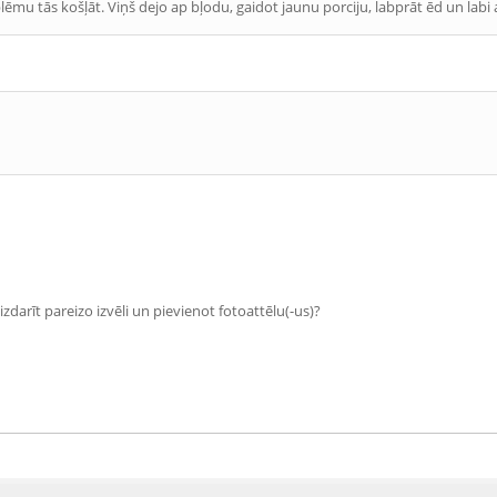
mu tās košļāt. Viņš dejo ap bļodu, gaidot jaunu porciju, labprāt ēd un labi a
zdarīt pareizo izvēli un pievienot fotoattēlu(-us)?