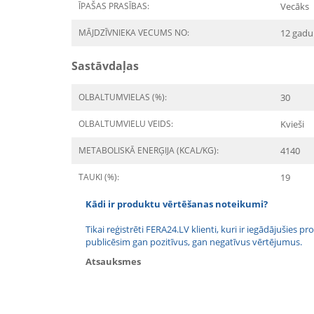
ĪPAŠAS PRASĪBAS:
Vecāks
MĀJDZĪVNIEKA VECUMS NO:
12 gadu
Sastāvdaļas
OLBALTUMVIELAS (%):
30
OLBALTUMVIELU VEIDS:
Kvieši
METABOLISKĀ ENERĢIJA (KCAL/KG):
4140
TAUKI (%):
19
Kādi ir produktu vērtēšanas noteikumi?
Tikai reģistrēti FERA24.LV klienti, kuri ir iegādājušies
publicēsim gan pozitīvus, gan negatīvus vērtējumus.
Atsauksmes