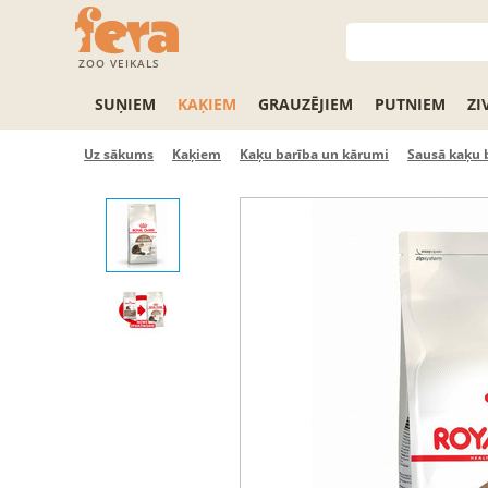
ZOO VEIKALS
SUŅIEM
KAĶIEM
GRAUZĒJIEM
PUTNIEM
ZI
Uz sākums
Kaķiem
Kaķu barība un kārumi
Sausā kaķu 