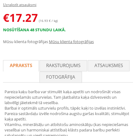
Uzrakstīt atsauksmi
€
17.27
(16.93 € / kg)
NOSŪTĪŠANA 48 STUNDU LAIKĀ.
Mūsu klienta fotogrāfijas
Mūsu klienta fotogrāfijas
APRAKSTS
RAKSTUROJUMS
ATSAUKSMES
FOTOGRĀFIJA
Pareiza kaķu barība var stimulēt kaķa apetīti un nodrošināt visas
nepieciešamās uzturvielas. Tam jāatbalsta kaķa dzīvesveids un
labvēlīgi jāietekmē tā veselība.
Barībai ir optimāls uzturvielu profils, tāpēc kaķi to izvēlas instinktīvi.
Pareiza sastāvdaļu izvēle nodrošina augstu garšas kvalitāti, stimulējot
kaķa apetīti.
Vitamīnu, minerālsāļu un atbilstošu aminoskābju (kas nepieciešamas
veselībai un harmoniskai attīstībai) klāsts padara barību perfekti
sabalansētu un viegli sagremojamu.