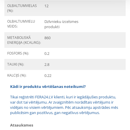
OLBALTUMVIELAS
12
(%):
OLBALTUMVIELU
Dzīvnieku izcelsmes
VEIDS:
produkti
METABOLISKĀ
860
ENERĢIJA (KCAL/KG):
FOSFORS (%):
0.2
TAUKI (%):
2.8
KALCIJS (%):
0.22
Kādi ir produktu vērtēšanas noteikumi?
Tikai reģistrēti FERA24.LV klienti, kuri ir iegādājušies produktu,
var dot tai vērtējumu. Ar zvaigznītēm norādītais vērtējums ir
vidējais no visiem vērtējumiem. Pēc atsauksmju apstrādes mēs
publicēsim gan pozitīvus, gan negatīvus vērtējumus.
Atsauksmes