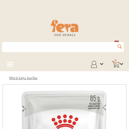
ZOO VEIKALS
0
Mitrā kaķu barība