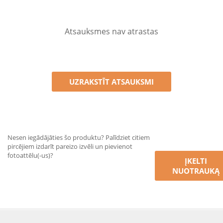
Atsauksmes nav atrastas
UZRAKSTĪT ATSAUKSMI
Nesen iegādājāties šo produktu? Palīdziet citiem
pircējiem izdarīt pareizo izvēli un pievienot
fotoattēlu(-us)?
ĮKELTI
NUOTRAUKĄ