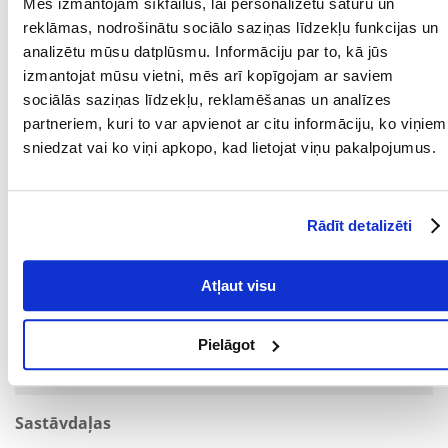
Mēs izmantojam sīkfailus, lai personalizētu saturu un
SASTĀVS:
Gaļa un dzīvnieku izcelsmes produkti, zivis un zivju
reklāmas, nodrošinātu sociālo saziņas līdzekļu funkcijas un
atvasinājumi, graudaugi, augu izcelsmes olbaltumvielu
analizētu mūsu datplūsmu. Informāciju par to, kā jūs
ekstrakti, augu izcelsmes produkti, minerālsāļi, cukurs.
izmantojat mūsu vietni, mēs arī kopīgojam ar saviem
Parametri
sociālās saziņas līdzekļu, reklamēšanas un analīzes
partneriem, kuri to var apvienot ar citu informāciju, ko viņiem
IEPAKOJUMA SVARS
1.02
sniedzat vai ko viņi apkopo, kad lietojat viņu pakalpojumus.
(KG):
PRODUCENT:
ROYAL CANIN
Rādīt detalizēti
Mērķis
DZĪVES POSMS:
Pieaudzis
Atļaut visu
ĪPAŠAS PRASĪBAS:
Prasīgs
Pielāgot
MĀJDZĪVNIEKA
12 mēnešu
VECUMS NO:
Sastāvdaļas