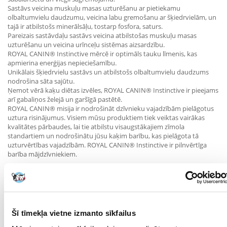
Sastāvs veicina muskuļu masas uzturēšanu ar pietiekamu
olbaltumvielu daudzumu, veicina labu gremošanu ar šķiedrvielām, un
tajā ir atbilstošs minerālsāļu, tostarp fosfora, saturs.
Pareizais sastāvdaļu sastāvs veicina atbilstošas muskuļu masas
uzturēšanu un veicina urīnceļu sistēmas aizsardzību.
ROYAL CANIN® Instinctive mērcē ir optimāls tauku līmenis, kas
apmierina enerģijas nepieciešamību.
Unikālais šķiedrvielu sastāvs un atbilstošs olbaltumvielu daudzums
nodrošina sāta sajūtu.
Ņemot vērā kaķu diētas izvēles, ROYAL CANIN® Instinctive ir pieejams
arī gabaliņos želejā un garšīgā pastētē.
ROYAL CANIN® misija ir nodrošināt dzīvnieku vajadzībām pielāgotus
uztura risinājumus. Visiem mūsu produktiem tiek veiktas vairākas
kvalitātes pārbaudes, lai tie atbilstu visaugstākajiem zīmola
standartiem un nodrošinātu jūsu kaķim barību, kas pielāgota tā
uzturvērtības vajadzībām. ROYAL CANIN® Instinctive ir pilnvērtīga
barība mājdzīvniekiem.
Ieguvumi:
- Instinktīvi izvēlēts
- Urīnceļu aizsardzība
- Optimāla ķermeņa svara uzturēšana
Šī tīmekļa vietne izmanto sīkfailus