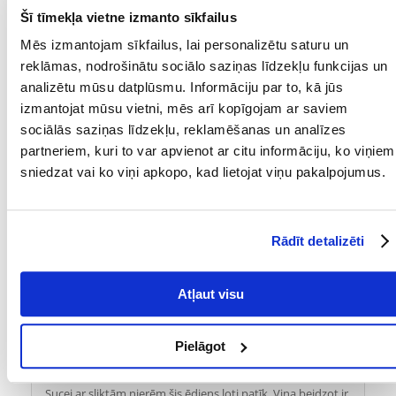
Šī tīmekļa vietne izmanto sīkfailus
DZĪVES POSMS:
Pieaudzis
Mēs izmantojam sīkfailus, lai personalizētu saturu un
ĪPAŠAS PRASĪBAS:
Nieru mazspēja
reklāmas, nodrošinātu sociālo saziņas līdzekļu funkcijas un
analizētu mūsu datplūsmu. Informāciju par to, kā jūs
MĀJDZĪVNIEKA
12 mēnešu
izmantojat mūsu vietni, mēs arī kopīgojam ar saviem
VECUMS NO:
sociālās saziņas līdzekļu, reklamēšanas un analīzes
Kādi ir produktu vērtēšanas noteikumi?
partneriem, kuri to var apvienot ar citu informāciju, ko viņiem
sniedzat vai ko viņi apkopo, kad lietojat viņu pakalpojumus.
Tikai reģistrēti FERA24.LV klienti, kuri ir iegādājušies produktu,
var dot tai vērtējumu. Ar zvaigznītēm norādītais vērtējums ir
vidējais no visiem vērtējumiem. Pēc atsauksmju apstrādes mēs
publicēsim gan pozitīvus, gan negatīvus vērtējumus.
Rādīt detalizēti
Atsauksmes
UZRAKSTĪT ATSAUKSMI
Atļaut visu
Remigiusz
izdošanas datums 2020/04/28
Pielāgot
Sucei ar sliktām nierēm šis ēdiens ļoti patīk. Viņa beidzot ir