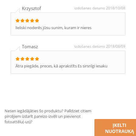
Krzysztof
izdošanas datums 2018/10/08
lieliski noderēs jūsu sunim, kuram ir nieres
Tomasz
izdošanas datums 2018/08/09
Ātra piegāde, preces, kā aprakstīts Es sirsnīgi iesaku
Nesen iegādājāties šo produktu? Palīdziet citiem
pircējiem izdarīt pareizo izvēli un pievienot
fotoattēlu(-us)?
ĮKELTI
NUOTRAUKĄ