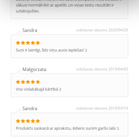
sākusi normāli ēst ar apetīti, un viņas testu rezultāti ir
uzlabojušies.
Sandra
izdošanas datums 2020/04/20
Suņi ir laimīgi, līdz viņu ausis ieplešas! :)
Małgorzata
izdošanas datums 2019/04/03
Viss vislabākajā kārtībā :)
Sandra
izdošanas datums 2019/03/19
Produkts saskaņā ar aprakstu, ēdiens sunim garšo labi :)