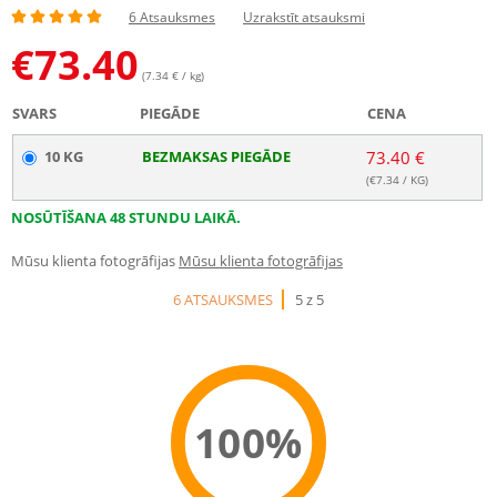
6 Atsauksmes
Uzrakstīt atsauksmi
€
73.40
(7.34 € / kg)
SVARS
PIEGĀDE
CENA
10 KG
BEZMAKSAS PIEGĀDE
73.40 €
(€
7.34
/ KG)
NOSŪTĪŠANA 48 STUNDU LAIKĀ.
Mūsu klienta fotogrāfijas
Mūsu klienta fotogrāfijas
6 ATSAUKSMES
5 z 5
100%