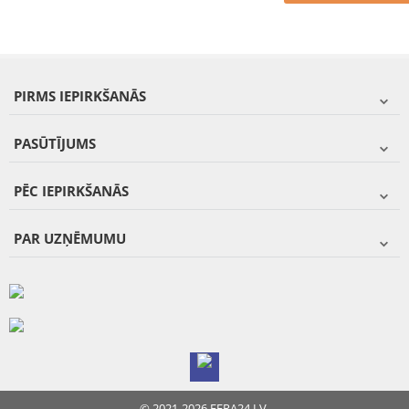
PIRMS IEPIRKŠANĀS
PASŪTĪJUMS
PĒC IEPIRKŠANĀS
PAR UZŅĒMUMU
© 2021-2026 FERA24.LV.