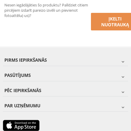
Nesen iegādājāties šo produktu? Palīdziet citiem
pircējiem izdarīt pareizo izvēli un pievienot
fotoattēlu(-us)?
ĮKELTI
NUOTRAUKĄ
PIRMS IEPIRKŠANĀS
PASŪTĪJUMS
PĒC IEPIRKŠANĀS
PAR UZŅĒMUMU