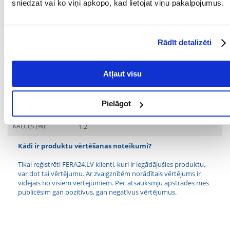
sniedzat vai ko viņi apkopo, kad lietojat viņu pakalpojumus.
Sastāvdaļas
OLBALTUMVIELAS
30
(%):
Rādīt detalizēti
OLBALTUMVIELU
Putnu gaļa
VEIDS:
Atļaut visu
FOSFORS (%):
1.05
Pielāgot
TAUKI (%):
14
KALCIJS (%):
1.2
Kādi ir produktu vērtēšanas noteikumi?
Tikai reģistrēti FERA24.LV klienti, kuri ir iegādājušies produktu,
var dot tai vērtējumu. Ar zvaigznītēm norādītais vērtējums ir
vidējais no visiem vērtējumiem. Pēc atsauksmju apstrādes mēs
publicēsim gan pozitīvus, gan negatīvus vērtējumus.