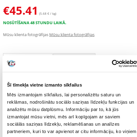
€
45.41
(5.68 € / kg)
NOSŪTĪŠANA 48 STUNDU LAIKĀ.
Mūsu klienta fotogrāfijas
Mūsu klienta fotogrāfijas
RAKSTUROJUMS
ATSAUKSMES
FOTOGRĀFIJA
Šī tīmekļa vietne izmanto sīkfailus
Parametri
Mēs izmantojam sīkfailus, lai personalizētu saturu un
PRODUCENT:
SANABELLE
reklāmas, nodrošinātu sociālo saziņas līdzekļu funkcijas un
analizētu mūsu datplūsmu. Informāciju par to, kā jūs
Mērķis
izmantojat mūsu vietni, mēs arī kopīgojam ar saviem
sociālās saziņas līdzekļu, reklamēšanas un analīzes
DZĪVES POSMS:
Pieaudzis
partneriem, kuri to var apvienot ar citu informāciju, ko viņiem