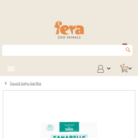
ZOO VEIKALS
0
Sausā kaķu barība