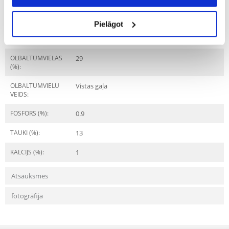
DZĪVES POSMS:
Vecāks
Pielāgot
Sastāvdaļas
OLBALTUMVIELAS
29
(%):
OLBALTUMVIELU
Vistas gaļa
VEIDS:
FOSFORS (%):
0.9
TAUKI (%):
13
KALCIJS (%):
1
Atsauksmes
fotogrāfija