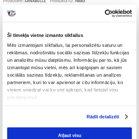
Producent:
Produkta ID:
76683
SANABELLE
Uzrakstīt atsauksmi
€
3.58
(8.95 € / kg)
Šī tīmekļa vietne izmanto sīkfailus
NOSŪTĪŠANA 48 STUNDU LAIKĀ.
Mēs izmantojam sīkfailus, lai personalizētu saturu un
Mūsu klienta fotogrāfijas
Mūsu klienta fotogrāfijas
reklāmas, nodrošinātu sociālo saziņas līdzekļu funkcijas
un analizētu mūsu datplūsmu. Informāciju par to, kā jūs
izmantojat mūsu vietni, mēs arī kopīgojam ar saviem
Raksturojums
sociālās saziņas līdzekļu, reklamēšanas un analīzes
partneriem, kuri to var apvienot ar citu informāciju, ko
Parametri
viņiem sniedzat vai ko viņi apkopo, kad lietojat viņu
pakalpojumus.
IEPAKOJUMA SVARS
0.4
(KG):
Rādīt detalizēti
PRODUCENT:
SANABELLE
Mērķis
Atļaut visu