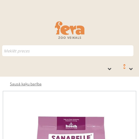
ZOO VEIKALS
0
Sausā kaķu barība