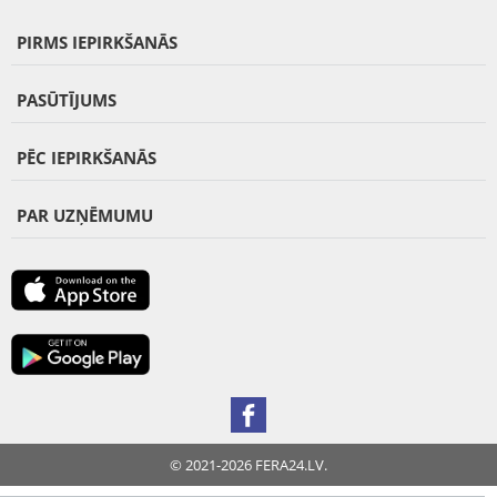
PIRMS IEPIRKŠANĀS
PASŪTĪJUMS
PĒC IEPIRKŠANĀS
PAR UZŅĒMUMU
© 2021-2026 FERA24.LV.