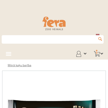
ZOO VEIKALS
0
Mitrā kaķu barība