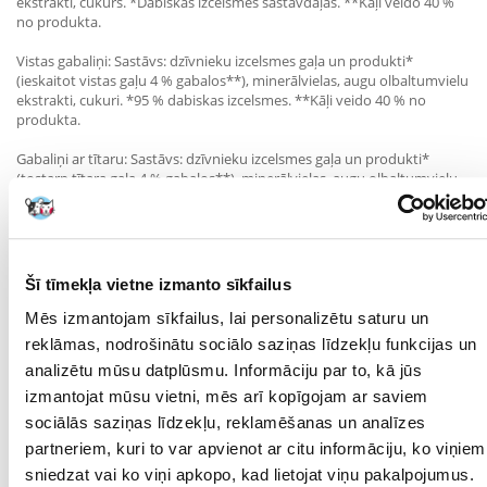
ekstrakti, cukurs. *Dabiskas izcelsmes sastāvdaļas. **Kāļi veido 40 %
no produkta.
Vistas gabaliņi: Sastāvs: dzīvnieku izcelsmes gaļa un produkti*
(ieskaitot vistas gaļu 4 % gabalos**), minerālvielas, augu olbaltumvielu
ekstrakti, cukuri. *95 % dabiskas izcelsmes. **Kāļi veido 40 % no
produkta.
Gabaliņi ar tītaru: Sastāvs: dzīvnieku izcelsmes gaļa un produkti*
(tostarp tītara gaļa 4 % gabalos**), minerālvielas, augu olbaltumvielu
ekstrakti, cukurs. *95% dabiskas izcelsmes. **Kāļi veido 40 % no
produkta.
Kalorijas: 59 kcal/85 g
Šī tīmekļa vietne izmanto sīkfailus
Piedevas / 1 kg: aromatizētāji; uztura bagātinātāji: D3 vitamīns: (laša
garša nav bagātināta ar D vitamīnu₃), taurīns: 572 mg, varš (vara (II)
Mēs izmantojam sīkfailus, lai personalizētu saturu un
sulfāts, pentahidrāts): 1,3 mg, jods (kalcija jodāts, bezūdens): 0,34 mg,
reklāmas, nodrošinātu sociālo saziņas līdzekļu funkcijas un
dzelzs (dzelzs (II) sulfāts, monohidrāts): 17,0 mg, mangāns (mangāna
analizētu mūsu datplūsmu. Informāciju par to, kā jūs
sulfāts, monohidrāts): 3,4 mg, cinks (cinka sulfāts, monohidrāts): 16,0
mg. / Tehnoloģiskās piedevas: kasijas sveķi: 1457 mg.
izmantojat mūsu vietni, mēs arī kopīgojam ar saviem
sociālās saziņas līdzekļu, reklamēšanas un analīzes
Analītiskās sastāvdaļas (%): olbaltumvielas: 7,5; tauku saturs:
partneriem, kuri to var apvienot ar citu informāciju, ko viņiem
neorganiskās vielas: 1,5; jēlšķiedra: 0,20; mitruma saturs: 86,0.
sniedzat vai ko viņi apkopo, kad lietojat viņu pakalpojumus.