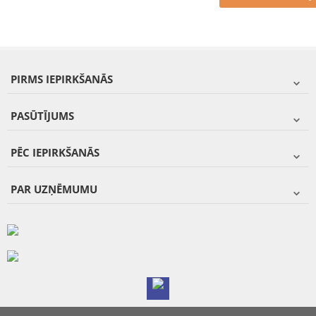
PIRMS IEPIRKŠANĀS
PASŪTĪJUMS
PĒC IEPIRKŠANĀS
PAR UZŅĒMUMU