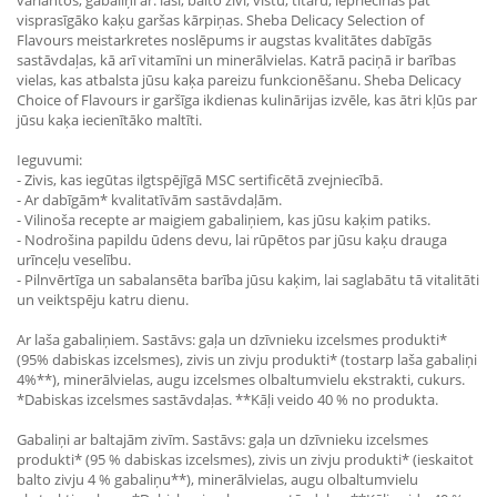
variantos, gabaliņi ar: lasi, balto zivi, vistu, tītaru, iepriecinās pat
visprasīgāko kaķu garšas kārpiņas. Sheba Delicacy Selection of
Flavours meistarkretes noslēpums ir augstas kvalitātes dabīgās
sastāvdaļas, kā arī vitamīni un minerālvielas. Katrā paciņā ir barības
vielas, kas atbalsta jūsu kaķa pareizu funkcionēšanu. Sheba Delicacy
Choice of Flavours ir garšīga ikdienas kulinārijas izvēle, kas ātri kļūs par
jūsu kaķa iecienītāko maltīti.
Ieguvumi:
- Zivis, kas iegūtas ilgtspējīgā MSC sertificētā zvejniecībā.
- Ar dabīgām* kvalitatīvām sastāvdaļām.
- Vilinoša recepte ar maigiem gabaliņiem, kas jūsu kaķim patiks.
- Nodrošina papildu ūdens devu, lai rūpētos par jūsu kaķu drauga
urīnceļu veselību.
- Pilnvērtīga un sabalansēta barība jūsu kaķim, lai saglabātu tā vitalitāti
un veiktspēju katru dienu.
Ar laša gabaliņiem. Sastāvs: gaļa un dzīvnieku izcelsmes produkti*
(95% dabiskas izcelsmes), zivis un zivju produkti* (tostarp laša gabaliņi
4%**), minerālvielas, augu izcelsmes olbaltumvielu ekstrakti, cukurs.
*Dabiskas izcelsmes sastāvdaļas. **Kāļi veido 40 % no produkta.
Gabaliņi ar baltajām zivīm. Sastāvs: gaļa un dzīvnieku izcelsmes
produkti* (95 % dabiskas izcelsmes), zivis un zivju produkti* (ieskaitot
balto zivju 4 % gabaliņu**), minerālvielas, augu olbaltumvielu