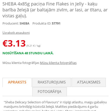
SHEBA 4x85g paciņa Fine Flakes in Jelly - kaķu
barība želejā (ar baltajām zivīm, ar lasi, ar tītaru, ar
vistas gaļu).
Producent:
Produkta ID:
57791
SHEBA
Uzrakstīt atsauksmi
€
3.13
(9.21 € / kg)
NOSŪTĪŠANA 48 STUNDU LAIKĀ.
Mūsu klienta fotogrāfijas
Mūsu klienta fotogrāfijas
APRAKSTS
RAKSTUROJUMS
ATSAUKSMES
FOTOGRĀFIJA
"Sheba Delicacy Selection of Flavours" ir rūpīgi atlasītu, maigu gabaliņu
maisījums brīnišķīgi kūstošā želejā. Maltītes piedāvājums 4 garšu