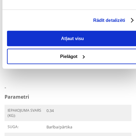
Barošanas režīms:
Ieteicamais barības daudzums kaķim dienā:
3 kg smagam kaķim dienā nepieciešami 3-3,5 maisiņi.
4 kg smagam kaķim dienā nepieciešami 3,5-4 maisiņi.
Rādīt detalizēti
5 kg smagam kaķim 4-4,5 paciņas dienā.
Ar 1 paciņu var aizstāt 15-17 g sausās barības.
Atļaut visu
Jāņem vērā kalorijas no našķiem. Daudzumi ir norādīti tikai kā
norādījumi. Pielāgojiet barības daudzumu atbilstoši kaķa vecumam,
izmēram un aktivitātes līmenim. Nodrošiniet svaigu ūdeni dzeršanai.
Pasniedziet istabas temperatūrā, neizmantoto porciju uzglabājiet
Pielāgot
ledusskapī līdz 2 dienām.
"
Parametri
IEPAKOJUMA SVARS
0.34
(KG):
SUGA:
Barība/pārtika