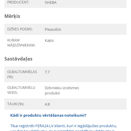
PRODUCENT:
SHEBA
Mērķis
DZĪVES POSMS:
Pieaudzis
KURAM
Kaķis
MĀJDZĪVNIEKAM:
Sastāvdaļas
OLBALTUMVIELAS
7.7
(%):
OLBALTUMVIELU
Dzīvnieku izcelsmes
VEIDS:
produkti
TAUKI (%):
4.8
Kādi ir produktu vērtēšanas noteikumi?
Tikai reģistrēti FERA24.LV klienti, kuri ir iegādājušies produktu,