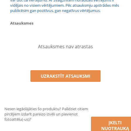
var dot tai vērtējumu. Ar zvaigznītēm norādītais vērtējums ir
vidējais no visiem vērtējumiem. Pēc atsauksmju apstrādes mēs
publicēsim gan pozitīvus, gan negatīvus vērtējumus.
Atsauksmes
Atsauksmes nav atrastas
UZRAKSTĪT ATSAUKSMI
Nesen iegādājāties šo produktu? Palīdziet citiem
pircējiem izdarīt pareizo izvēli un pievienot
fotoattēlu(-us)?
ĮKELTI
NUOTRAUKĄ