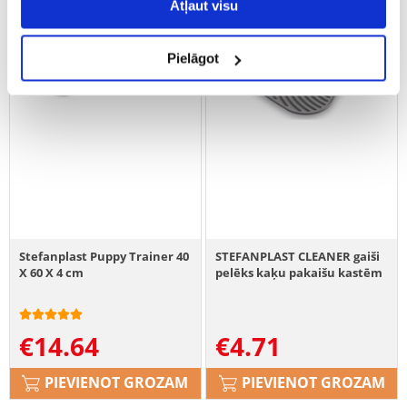
Atļaut visu
Pielāgot
Stefanplast Puppy Trainer 40
STEFANPLAST CLEANER gaiši
X 60 X 4 cm
pelēks kaķu pakaišu kastēm
€
14.64
€
4.71
PIEVIENOT GROZAM
PIEVIENOT GROZAM