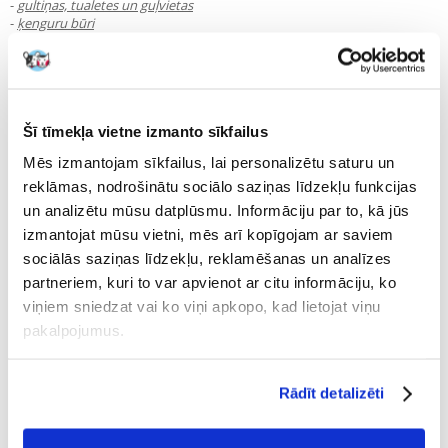
-
gultiņas, tualetes un guļvietas
-
ķenguru būri
Svarīgākais aspekts uzņēmumam ir ražot produktus ar ilgu kalpošanas
laiku un visaugstāko kvalitāti. Milzīga apņemšanās uzlabot ražošanu ir
redzama katrā ražošanas posmā.
.
.
Šī tīmekļa vietne izmanto sīkfailus
PAPLAŠINĀT
APRAKSTU
Mēs izmantojam sīkfailus, lai personalizētu saturu un
reklāmas, nodrošinātu sociālo saziņas līdzekļu funkcijas
un analizētu mūsu datplūsmu. Informāciju par to, kā jūs
SHOW KATEGORIJAS
izmantojat mūsu vietni, mēs arī kopīgojam ar saviem
sociālās saziņas līdzekļu, reklamēšanas un analīzes
RODYTI FILTRUS
partneriem, kuri to var apvienot ar citu informāciju, ko
viņiem sniedzat vai ko viņi apkopo, kad lietojat viņu
pakalpojumus.
Kārtot pēc popularitātes: Augstākā
100 Lapā
?
Rādīt detalizēti