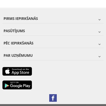
PIRMS IEPIRKŠANĀS
PASŪTĪJUMS
PĒC IEPIRKŠANĀS
PAR UZŅĒMUMU