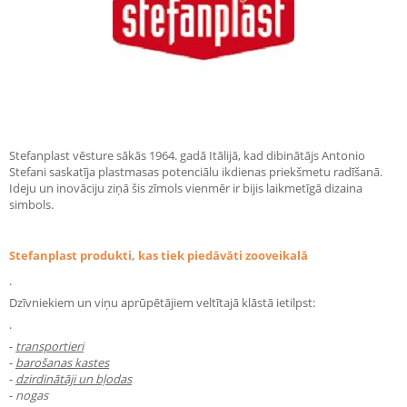
Stefanplast vēsture sākās 1964. gadā Itālijā, kad dibinātājs Antonio
Stefani saskatīja plastmasas potenciālu ikdienas priekšmetu radīšanā.
Ideju un inovāciju ziņā šis zīmols vienmēr ir bijis laikmetīgā dizaina
simbols.
Stefanplast produkti, kas tiek piedāvāti zooveikalā
.
Dzīvniekiem un viņu aprūpētājiem veltītajā klāstā ietilpst:
.
-
transportieri
-
barošanas kastes
-
dzirdinātāji un bļodas
-
nogas