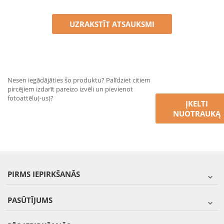
UZRAKSTĪT ATSAUKSMI
Nesen iegādājāties šo produktu? Palīdziet citiem
pircējiem izdarīt pareizo izvēli un pievienot
fotoattēlu(-us)?
ĮKELTI
NUOTRAUKĄ
PIRMS IEPIRKŠANĀS
PASŪTĪJUMS