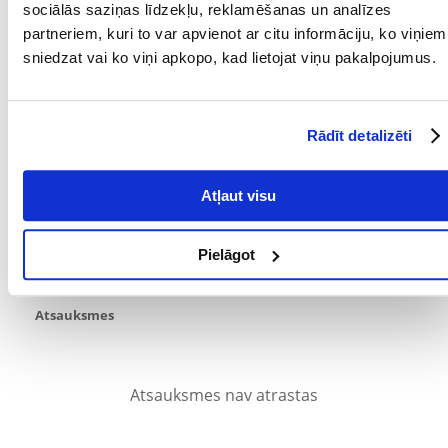
sociālās saziņas līdzekļu, reklamēšanas un analīzes
Šampūna pH ir neitrāls dzīvniekiem.
partneriem, kuri to var apvienot ar citu informāciju, ko viņiem
sniedzat vai ko viņi apkopo, kad lietojat viņu pakalpojumus.
Parametri
TILPUMS (ML):
250
Rādīt detalizēti
PRODUCENT:
SUPER BENO
Kādi ir produktu vērtēšanas noteikumi?
Atļaut visu
Tikai reģistrēti FERA24.LV klienti, kuri ir iegādājušies produktu,
var dot tai vērtējumu. Ar zvaigznītēm norādītais vērtējums ir
vidējais no visiem vērtējumiem. Pēc atsauksmju apstrādes mēs
Pielāgot
publicēsim gan pozitīvus, gan negatīvus vērtējumus.
Atsauksmes
Atsauksmes nav atrastas