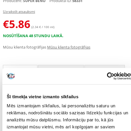
Producent:
Produkta ID:
58331
SUPER BENO
Uzrakstīt atsauksmi
€
5.86
(2.34 € / 100 ml)
NOSŪTĪŠANA 48 STUNDU LAIKĀ.
Mūsu klienta fotogrāfijas
Mūsu klienta fotogrāfijas
APRAKSTS
RAKSTUROJUMS
ATSAUKSMES
FOTOGRĀFIJA
Proteīnu kondicionieris bojātiem matiem.
Šī tīmekļa vietne izmanto sīkfailus
Profesionāls proteīnu kondicionieris, kas īpaši izstrādāts bojātiem
Mēs izmantojam sīkfailus, lai personalizētu saturu un
matiem. B3 vitamīna pievienošana stimulē ādas lipīdu komponentu
reklāmas, nodrošinātu sociālo saziņas līdzekļu funkcijas un
un kolagēna veidošanos, kas veicina dzīvnieka apmatojuma
atjaunošanos. Fruktoze un urīnviela mitrina ādu un matus, novēršot
analizētu mūsu datplūsmu. Informāciju par to, kā jūs
to raupjumu. Tā sastāvā ir zīda proteīna hidrolizāts, kas novērš matu
izmantojat mūsu vietni, mēs arī kopīgojam ar saviem
statisko elektrību.