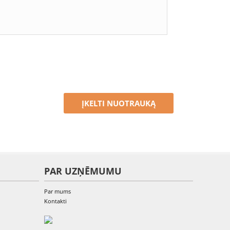
ĮKELTI NUOTRAUKĄ
PAR UZŅĒMUMU
Par mums
Kontakti