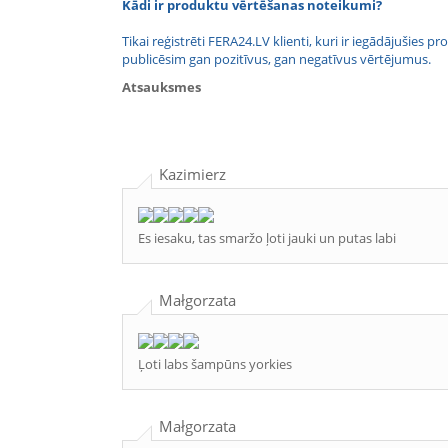
Kādi ir produktu vērtēšanas noteikumi?
Tikai reģistrēti FERA24.LV klienti, kuri ir iegādājušies
publicēsim gan pozitīvus, gan negatīvus vērtējumus.
Atsauksmes
Kazimierz
Es iesaku, tas smaržo ļoti jauki un putas labi
Małgorzata
Ļoti labs šampūns yorkies
Małgorzata