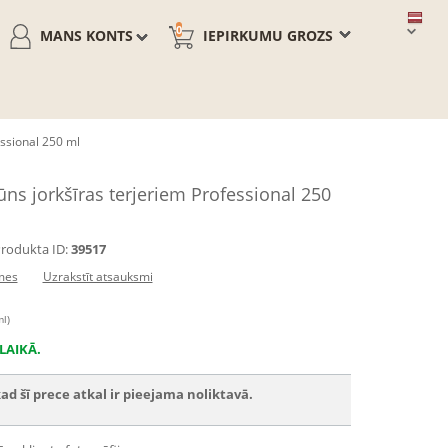
0
MANS KONTS
IEPIRKUMU GROZS
ssional 250 ml
 jorkšīras terjeriem Professional 250
rodukta ID:
39517
mes
Uzrakstīt atsauksmi
ml)
LAIKĀ.
ad šī prece atkal ir pieejama noliktavā.