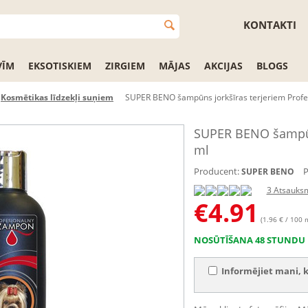
KONTAKTI
VĪM
EKSOTISKIEM
ZIRGIEM
MĀJAS
AKCIJAS
BLOGS
Kosmētikas līdzekļi suņiem
SUPER BENO šampūns jorkšīras terjeriem Profe
SUPER BENO šampūns
ml
Producent:
P
SUPER BENO
3 Atsauks
€
4.91
(1.96 € / 100 
NOSŪTĪŠANA 48 STUNDU 
Informējiet mani, k