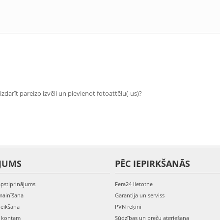
zdarīt pareizo izvēli un pievienot fotoattēlu(-us)?
JUMS
PĒC IEPIRKŠANĀS
apstiprinājums
Fera24 lietotne
mainīšana
Garantija un serviss
veikšana
PVN rēķini
s kontam
Sūdzības un preču atgriešana