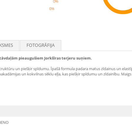
0%
0%
Rec
KSMES
FOTOGRĀFIJA
tāvdaļām pieaugušiem Jorkšīras terjeru suņiem.
struktūru un piešķir spīdumu. Īpašā formula padara matus zīdainus un ela
akadāmijas un kokvilnas sēklu eļļa, kas piešķir spīdumu un zīdainību. Maigs
BENO