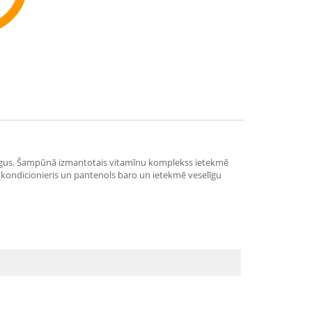
ommend
stīgus. Šampūnā izmantotais vitamīnu komplekss ietekmē
 kondicionieris un pantenols baro un ietekmē veselīgu