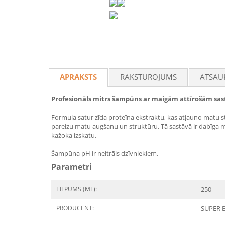
APRAKSTS
RAKSTUROJUMS
ATSAU
Profesionāls mitrs šampūns ar maigām attīrošām sas
Formula satur zīda proteīna ekstraktu, kas atjauno matu 
pareizu matu augšanu un struktūru. Tā sastāvā ir dabīga m
kažoka izskatu.
Šampūna pH ir neitrāls dzīvniekiem.
Parametri
TILPUMS (ML):
250
PRODUCENT:
SUPER 