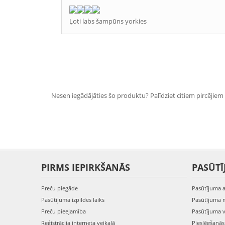
Ļoti labs šampūns yorkies
Nesen iegādājāties šo produktu? Palīdziet citiem pircējiem i
PIRMS IEPIRKŠANĀS
PASŪTĪ
Preču piegāde
Pasūtījuma 
Pasūtījuma izpildes laiks
Pasūtījuma 
Preču pieejamība
Pasūtījuma 
Reģistrācija interneta veikalā
Pieslēgšanā