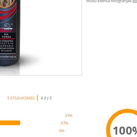
Mūsu klienta fotogrāfijas
Mū
3 ATSAUKSMES
4.3 z 5
33%
67%
100
0%