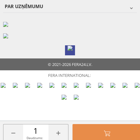
PAR UZŅĒMUMU
© 2021-2026 FERA24.LV.
FERA INTERNATIONAL:
−
+
Daudzums: