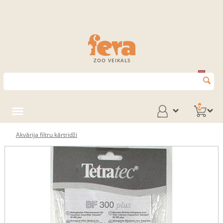
ZOO VEIKALS
0
Akvārija filtru kārtridži