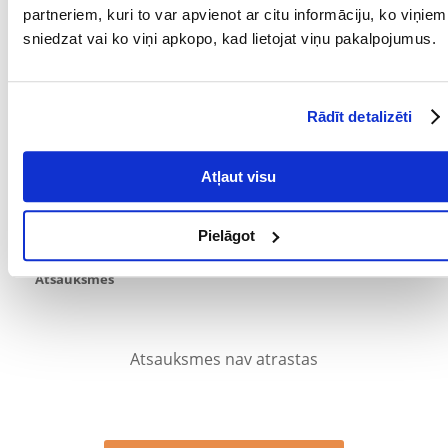
partneriem, kuri to var apvienot ar citu informāciju, ko viņiem
PRODUCENT:
TETRA
sniedzat vai ko viņi apkopo, kad lietojat viņu pakalpojumus.
Mērķis
MĒRĶIS:
Tīrītāji
Rādīt detalizēti
Kādi ir produktu vērtēšanas noteikumi?
Atļaut visu
Tikai reģistrēti FERA24.LV klienti, kuri ir iegādājušies produktu,
var dot tai vērtējumu. Ar zvaigznītēm norādītais vērtējums ir
vidējais no visiem vērtējumiem. Pēc atsauksmju apstrādes mēs
Pielāgot
publicēsim gan pozitīvus, gan negatīvus vērtējumus.
Atsauksmes
Atsauksmes nav atrastas