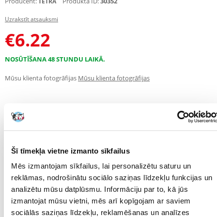
Producent:
Produkta ID:
30352
TETRA
Uzrakstīt atsauksmi
€
6.22
NOSŪTĪŠANA 48 STUNDU LAIKĀ.
Mūsu klienta fotogrāfijas
Mūsu klienta fotogrāfijas
APRAKSTS
RAKSTUROJUMS
ATSAUKSMES
FOTOGRĀFIJA
Šī tīmekļa vietne izmanto sīkfailus
Filtrēšanas sūklis, kas izgatavots no augstas veiktspējas filtrēšanas
materiāla, ko izmanto TetraTec iekšējos filtros. Tīra ūdens un efektīva
Mēs izmantojam sīkfailus, lai personalizētu saturu un
kaitīgo vielu, piemēram, amonjaka un nitrītu, filtrēšana. Turklāt sūkļa
reklāmas, nodrošinātu sociālo saziņas līdzekļu funkcijas un
struktūra nodrošina mehānisku filtrāciju, kas noņem arī neredzamās
analizētu mūsu datplūsmu. Informāciju par to, kā jūs
daļiņas. Ideāli piemērots lietošanai saldūdens un jūras akvārijos.
izmantojat mūsu vietni, mēs arī kopīgojam ar saviem
Parametri
sociālās saziņas līdzekļu, reklamēšanas un analīzes