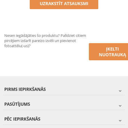
UZRAKSTĪT ATSAUKSMI
Nesen iegādājāties šo produktu? Palīdziet citiem
pircējiem izdarīt pareizo izvēli un pievienot
fotoattēlu(-us)?
ĮKELTI
NUOTRAUKĄ
PIRMS IEPIRKŠANĀS
PASŪTĪJUMS
PĒC IEPIRKŠANĀS