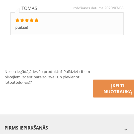
TOMAS
izdošanas datums 2020/03/08
puikiai!
Nesen iegādājāties šo produktu? Palīdziet citiem
pircējiem izdarīt pareizo izvēli un pievienot
fotoattēlu(-us)?
ĮKELTI
NUOTRAUKĄ
PIRMS IEPIRKŠANĀS