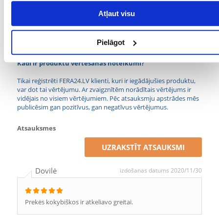
Ieliktņi nodrošina veselīgu, tīru un drošu ūdeni akvārijā.
Atļaut visu
Parametri
Pielāgot
PRODUCENT:
TETRA
Kādi ir produktu vērtēšanas noteikumi?
Tikai reģistrēti FERA24.LV klienti, kuri ir iegādājušies produktu,
var dot tai vērtējumu. Ar zvaigznītēm norādītais vērtējums ir
vidējais no visiem vērtējumiem. Pēc atsauksmju apstrādes mēs
publicēsim gan pozitīvus, gan negatīvus vērtējumus.
Atsauksmes
UZRAKSTĪT ATSAUKSMI
Dovilė
izdošanas datums 2020/11/30
Prekės kokybiškos ir atkeliavo greitai.