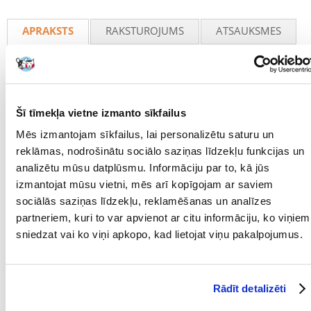
Recommend
APRAKSTS
RAKSTUROJUMS
ATSAUKSMES
FOTOGRĀFIJA
EasyCrystal Filter Pack C 100 filtrējošo elementu komplekts ar aktīvo
ogli – efektīva filtrēšana jūsu akvārijam
Šī tīmekļa vietne izmanto sīkfailus
Trīs inovatīvo EasyCrystal Filter Pack C 100 filtrējošo elementu
Mēs izmantojam sīkfailus, lai personalizētu saturu un
komplekts ir ideāls risinājums tiem, kam rūp kristāldzidrs un veselīgs
ūdens akvārijā. Katrs elements ir izstrādāts tā, lai nodrošinātu
reklāmas, nodrošinātu sociālo saziņas līdzekļu funkcijas un
intensīvu mehānisku, bioloģisku un ķīmisku filtrēšanu, kas nodrošina
analizētu mūsu datplūsmu. Informāciju par to, kā jūs
ideālus apstākļus zivīm un augiem.
izmantojat mūsu vietni, mēs arī kopīgojam ar saviem
Svarīgākās produkta īpašības:
sociālās saziņas līdzekļu, reklamēšanas un analīzes
Komplektā ietilpst 3 EasyCrystal C 100 filtrējošie elementi.
partneriem, kuri to var apvienot ar citu informāciju, ko viņiem
sniedzat vai ko viņi apkopo, kad lietojat viņu pakalpojumus.
Uzlabota mehāniskā un bioloģiskā filtrēšana – uztver sīkus
piemaisījumus.
Aktīvā ogle noņem smakas un uzlabo ūdens dzidrību.
Rādīt detalizēti
Liela, divpusēja filtrēšanas virsma nodrošina efektīvu darbību.