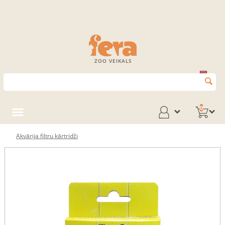
ZOO VEIKALS
0
Akvārija filtru kārtridži