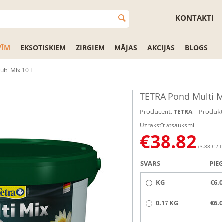
KONTAKTI
VĪM
EKSOTISKIEM
ZIRGIEM
MĀJAS
AKCIJAS
BLOGS
lti Mix 10 L
TETRA Pond Multi M
Producent:
Produkt
TETRA
Uzrakstīt atsauksmi
€
38.82
(3.88 € / l
SVARS
PIE
KG
€6.
0.17 KG
€6.