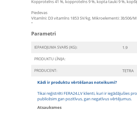
Kopproteīns 41 %, kopproteīns 9 %, kopta tauki 9 %, kopšķ
Piedevas
Vitamīni: D3 vitamīns 1853 SV/kg. Mikroelementi: 3b506/
"
Parametri
IEPAKOJUMA SVARS (KG):
1.9
PRODUKTU LĪNIJA:
PRODUCENT:
TETRA
Kādi ir produktu vērtēšanas noteikumi?
Tikai reģistrēti FERA24.LV klienti, kuri ir iegādājušies
publicēsim gan pozitīvus, gan negatīvus vērtējumus.
Atsauksmes