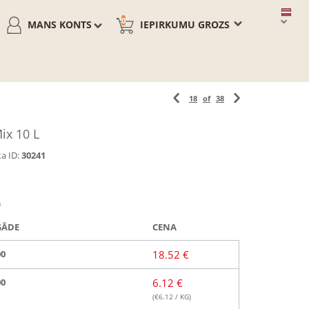
0
MANS KONTS
IEPIRKUMU GROZS
18
of
38
ix 10 L
a ID:
30241
)
GĀDE
CENA
00
18.52 €
00
6.12 €
(€
6.12
/ KG)