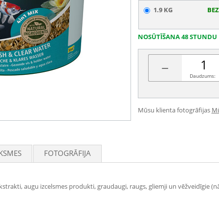
1.9 KG
BEZ
NOSŪTĪŠANA 48 STUNDU 
−
Daudzums:
Mūsu klienta fotogrāfijas
Mū
KSMES
FOTOGRĀFIJA
strakti, augu izcelsmes produkti, graudaugi, raugs, gliemji un vēžveidīgie (nā