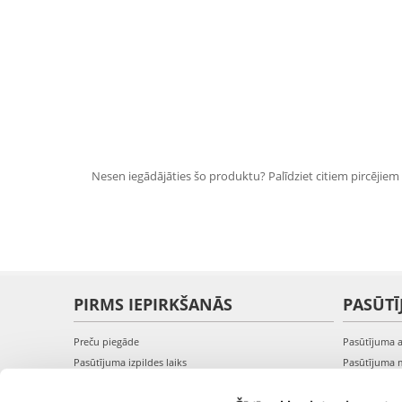
Nesen iegādājāties šo produktu? Palīdziet citiem pircējiem i
PIRMS IEPIRKŠANĀS
PASŪTĪ
Preču piegāde
Pasūtījuma 
Pasūtījuma izpildes laiks
Pasūtījuma 
Preču pieejamība
Pasūtījuma 