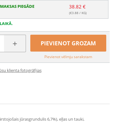
MAKSAS PIEGĀDE
38.82 €
(€
3.88
/ KG)
LAIKĀ.
+
PIEVIENOT GROZAM
Pievienot vēlmju sarakstam
su klienta fotogrāfijas
rstojošais jūrasgrundulis 6,7%), eļļas un tauki,