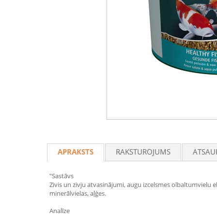
APRAKSTS
RAKSTUROJUMS
ATSAU
"Sastāvs
Zivis un zivju atvasinājumi, augu izcelsmes olbaltumvielu ek
minerālvielas, aļģes.
Analīze