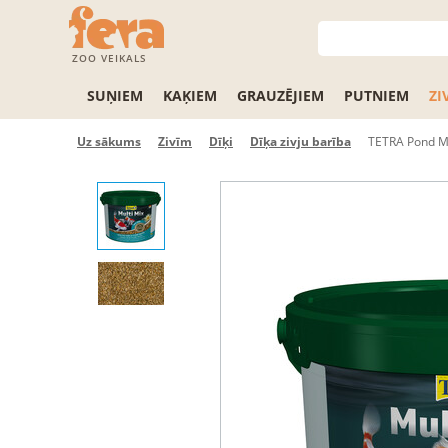
ZOO VEIKALS
SUŅIEM
KAĶIEM
GRAUZĒJIEM
PUTNIEM
ZI
Uz sākums
Zivīm
Dīķi
Dīķa zivju barība
TETRA Pond Mu