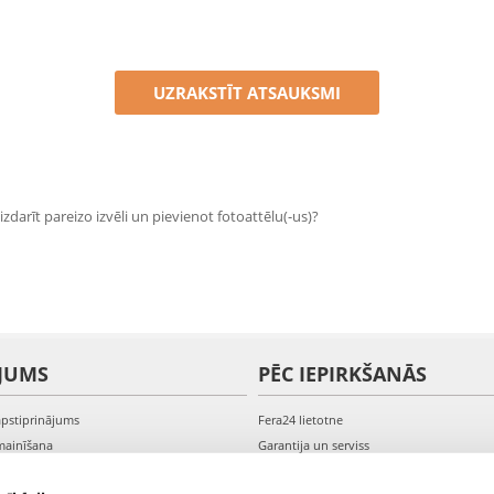
UZRAKSTĪT ATSAUKSMI
zdarīt pareizo izvēli un pievienot fotoattēlu(-us)?
JUMS
PĒC IEPIRKŠANĀS
apstiprinājums
Fera24 lietotne
mainīšana
Garantija un serviss
veikšana
PVN rēķini