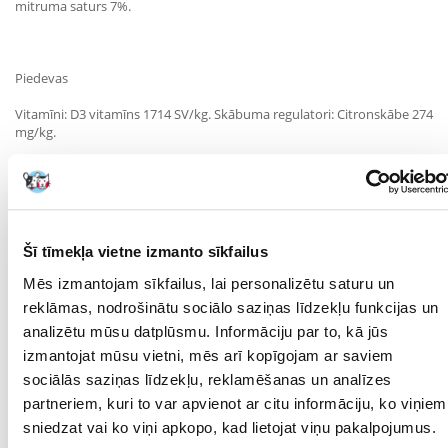
mitruma saturs 7%.
Piedevas
Vitamīni: D3 vitamīns 1714 SV/kg. Skābuma regulatori: Citronskābe 274
mg/kg.
Barošanas norādījumi:
Zivis jābaro vismaz 2-3 reizes dienā tādā daudzumā, lai zivis varētu
Šī tīmekļa vietne izmanto sīkfailus
uzņemt barību dažu minūšu laikā.
Mēs izmantojam sīkfailus, lai personalizētu saturu un
reklāmas, nodrošinātu sociālo saziņas līdzekļu funkcijas un
"
analizētu mūsu datplūsmu. Informāciju par to, kā jūs
Parametri
izmantojat mūsu vietni, mēs arī kopīgojam ar saviem
sociālās saziņas līdzekļu, reklamēšanas un analīzes
IEPAKOJUMA SVARS
0.1
partneriem, kuri to var apvienot ar citu informāciju, ko viņiem
(KG):
sniedzat vai ko viņi apkopo, kad lietojat viņu pakalpojumus.
PRODUCENT:
TETRA