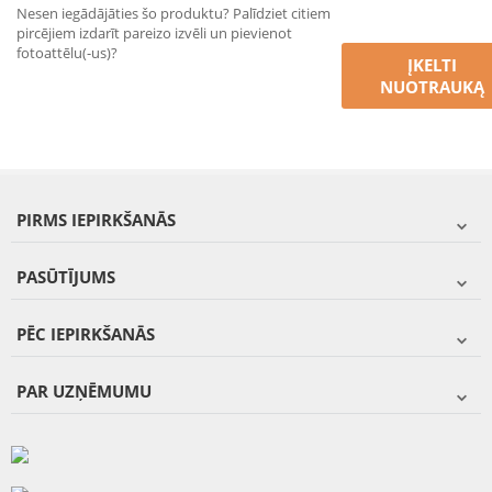
Nesen iegādājāties šo produktu? Palīdziet citiem
pircējiem izdarīt pareizo izvēli un pievienot
fotoattēlu(-us)?
ĮKELTI
NUOTRAUKĄ
PIRMS IEPIRKŠANĀS
PASŪTĪJUMS
PĒC IEPIRKŠANĀS
PAR UZŅĒMUMU