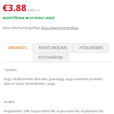
€
3.88
(3.88 € / l)
NOSŪTĪŠANA 48 STUNDU LAIKĀ.
Mūsu klienta fotogrāfijas
Mūsu klienta fotogrāfijas
APRAKSTS
RAKSTUROJUMS
ATSAUKSMES
FOTOGRĀFIJA
"Sastāvs
Augu olbaltumvielu ekstrakti, graudaugi, augu izcelsmes produkti,
eļļas un tauki, minerālvielas, raugs.
Analīze
Kopproteīns 29%, kopproteīns 4%, kopta tauki 4%, kopšķiedra 2%,